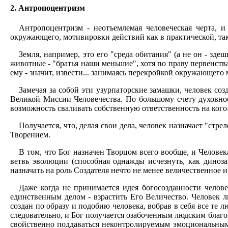
2. Антропоцентризм
Антропоцентризм - неотъемлемая человеческая черта, и
окружающего, мотивировки действий как в практической, так 
Земля, например, это его "среда обитания" (а не он - зде
животные - "братья наши меньшие", хотя по праву первенства 
ему - значит, извести... занимаясь перекройкой окружающег
Замечая за собой эти узурпаторские замашки, человек с
Великой Миссии Человечества. По большому счету духовнос
возможность сваливать собственную ответственность на кого-н
Получается, что, делая свои дела, человек назначает "стр
Творением.
В том, что Бог назначен Творцом всего вообще, и Человека
ветвь эволюции (способная однажды исчезнуть, как диноз
назначать на роль Создателя нечто не менее величественное 
Даже когда не принимается идея богосозданности челове
единственным делом - взрастить Его Величество. Человек лю
создан по образу и подобию человека, вобрав в себя все те л
следовательно, и Бог получается озабоченным людским благо
свойственно поддаваться неконтролируемым эмоциональным в