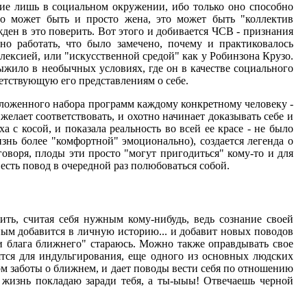
ение лишь в социальном окружении, ибо только оно способно
Это может быть и просто жена, это может быть "коллектив
ден в это поверить. Вот этого и добивается ЧСВ - признания
о работать, что было замечено, почему и практиковалось
лексией, или "искусственной средой" как у Робинзона Крузо.
выжило в необычных условиях, где он в качестве социального
ветствующую его представлениям о себе.
положенного набора программ каждому конкретному человеку -
желает соответствовать, и охотно начинает доказывать себе и
ха с косой, и показала реальность во всей ее красе - не было
изнь более "комфортной" эмоционально), создается легенда о
оворя, плоды эти просто "могут пригодиться" кому-то и для
есть повод в очередной раз полюбоваться собой.
ить, считая себя нужным кому-нибудь, ведь сознание своей
ным добавится в личную историю... и добавит новых поводов
 блага ближнего" стараюсь. Можно также оправдывать свое
дятся для индульгирования, еще одного из основных людских
ом заботы о ближнем, и дает поводы вести себя по отношению
ю жизнь покладаю заради тебя, а ты-ыыы! Отвечаешь черной