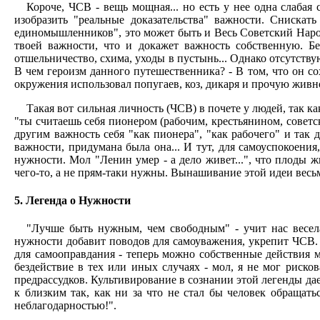
Короче, ЧСВ - вещь мощная... но есть у нее одна слаба
изобразить "реальные доказательства" важности. Снискат
единомышленников", это может быть и Весь Советский Народ.
твоей важности, что и докажет важность собственную. Б
отшельничество, схима, уходы в пустынь... Однако отсутств
В чем героизм данного путешественника? - В том, что он со
окружения использовал попугаев, коз, дикаря и прочую живно
Такая вот сильная личность (ЧСВ) в почете у людей, так
"ты считаешь себя пионером (рабочим, крестьянином, советск
другим важность себя "как пионера", "как рабочего" и так да
важности, придумана была она... И тут, для самоуспокоения
нужности. Мол "Ленин умер - а дело живет...", что плоды 
чего-то, а не прям-таки нужны. Вынашивание этой идеи весьм
5. Легенда о Нужности
"Лучше быть нужным, чем свободным" - учит нас веселая
нужности добавит поводов для самоуважения, укрепит ЧСВ. 
для самооправдания - теперь можно собственные действия
бездействие в тех или иных случаях - мол, я не мог риско
предрассудков. Культивирование в сознании этой легенды да
к близким так, как ни за что не стал бы человек обращат
неблагодарностью!".