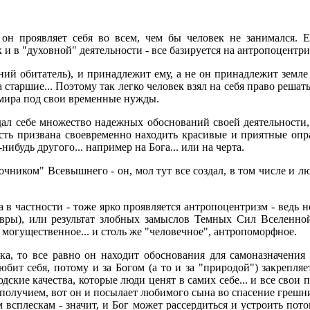
 он проявляет себя во всем, чем бы человек не занимался. Е
и в "духовной" деятельности - все базируется на антропоцентри
шний обитатель), и принадлежит ему, а не он принадлежит земле
старшие... Поэтому так легко человек взял на себя право решать
о мира под свои временные нужды.
оздал себе множество надежных обоснований своей деятельност
ть призвана своевременно находить красивые и приятные опра
ибудь другого... например на Бога... или на черта.
елочником" Всевышнего - он, мол тут все создал, в том числе и
 в частности - тоже ярко проявляется антропоцентризм - ведь н
авры), или результат злобных замыслов Темных Сил Вселенно
и могущественное... и столь же "человечное", антропоморфное.
ка, то все равно он находит обоснования для самоназначения
бит себя, потому и за Богом (а то и за "природой") закрепля
юдские качества, которые люди ценят в самих себе... и все свои
получием, вот он и посылает любимого сына во спасение грешник
сплескам - значит, и Бог может рассердиться и устроить потоп