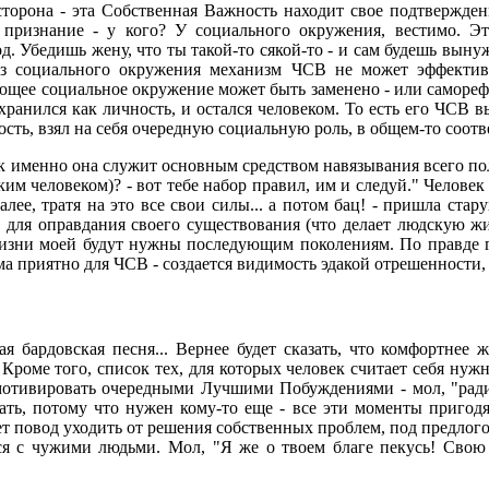
я сторона - эта Собственная Важность находит свое подтвержд
ь признание - у кого? У социального окружения, вестимо. 
 Убедишь жену, что ты такой-то сякой-то - и сам будешь вынуж
ез социального окружения механизм ЧСВ не может эффективн
ующее социальное окружение может быть заменено - или самореф
хранился как личность, и остался человеком. То есть его ЧСВ 
сть, взял на себя очередную социальную роль, в общем-то соот
 как именно она служит основным средством навязывания всего 
им человеком)? - вот тебе набор правил, им и следуй." Человек 
лее, тратя на это все свои силы... а потом бац! - пришла стару
, для оправдания своего существования (что делает людскую ж
жизни моей будут нужны последующим поколениям. По правде г
а приятно для ЧСВ - создается видимость эдакой отрешенности, 
 бардовская песня... Вернее будет сказать, что комфортнее ж
Кроме того, список тех, для которых человек считает себя нуж
 мотивировать очередными Лучшими Побуждениями - мол, "ради
вать, потому что нужен кому-то еще - все эти моменты приго
ет повод уходить от решения собственных проблем, под предлог
ься с чужими людьми. Мол, "Я же о твоем благе пекусь! Сво