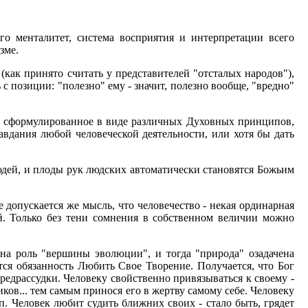
го менталитет, система восприятия и интерпретации всего
зме.
 (как принято считать у представителей "отсталых народов"),
 с позиции: "полезно" ему - значит, полезно вообще, "вредно"
и, сформулированное в виде различных Духовных принципов,
вдания любой человеческой деятельности, или хотя бы дать
 людей, и плоды рук людских автоматически становятся Божьим
е допускается же мысль, что человечество - некая ординарная
й. Только без тени сомнения в собственном величии можно
 на роль "вершины эволюции", и тогда "природа" озадачена
ется обязанность Любить Свое Творение. Получается, что Бог
 предрассудки. Человеку свойственно привязываться к своему -
ов... тем самым принося его в жертву самому себе. Человеку
. Человек любит судить ближних своих - стало быть, грядет