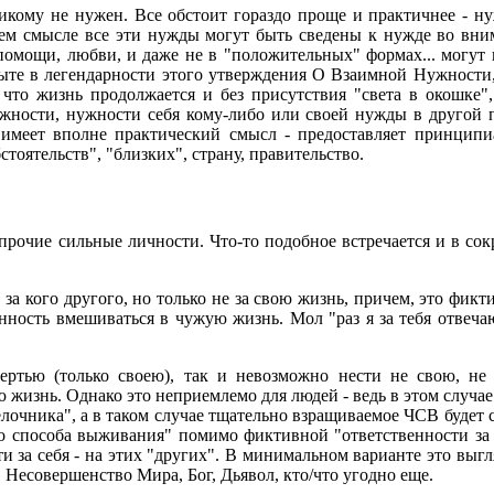
никому не нужен. Все обстоит гораздо проще и практичнее - ну
ем смысле все эти нужды могут быть сведены к нужде во вни
помощи, любви, и даже не в "положительных" формах... могут п
те в легендарности этого утверждения О Взаимной Нужности, 
 что жизнь продолжается и без присутствия "света в окошке",
ужности, нужности себя кому-либо или своей нужды в другой п
имеет вполне практический смысл - предоставляет принципи
стоятельств", "близких", страну, правительство.
и прочие сильные личности. Что-то подобное встречается и в со
 за кого другого, но только не за свою жизнь, причем, это фик
ность вмешиваться в чужую жизнь. Мол "раз я за тебя отвечаю,
ртью (только своею), так и невозможно нести не свою, не 
ю жизнь. Однако это неприемлемо для людей - ведь в этом случае
релочника", а в таком случае тщательно взращиваемое ЧСВ будет
о способа выживания" помимо фиктивной "ответственности за д
за себя - на этих "других". В минимальном варианте это выгляд
, Несовершенство Мира, Бог, Дьявол, кто/что угодно еще.