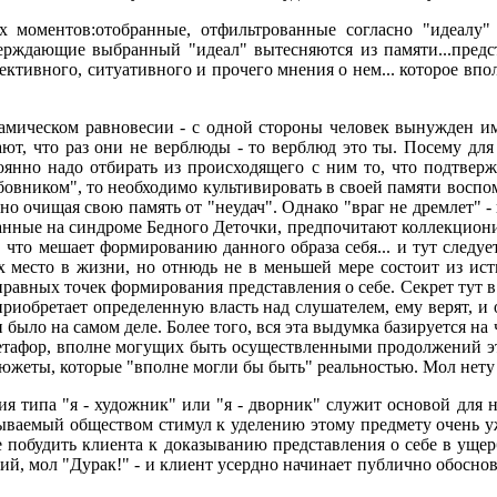
х моментов:отобранные, отфильтрованные согласно "идеалу
тверждающие выбранный "идеал" вытесняются из памяти...пред
ъективного, ситуативного и прочего мнения о нем... которое вп
намическом равновесии - с одной стороны человек вынужден им
дают, что раз они не верблюды - то верблюд это ты. Посему д
тоянно надо отбирать из происходящего с ним то, что подтверж
-любовником", то необходимо культивировать в своей памяти вос
о очищая свою память от "неудач". Однако "враг не дремлет" -
ванные на синдроме Бедного Деточки, предпочитают коллекциони
е, что мешает формированию данного образа себя... и тут след
их место в жизни, но отнюдь не в меньшей мере состоит из ис
авных точек формирования представления о себе. Секрет тут в то
 приобретает определенную власть над слушателем, ему верят, и
и было на самом деле. Более того, вся эта выдумка базируется на
метафор, вполне могущих быть осуществленными продолжений эт
жеты, которые "вполне могли бы быть" реальностью. Мол нету 
я типа "я - художник" или "я - дворник" служит основой для 
зываемый обществом стимул к уделению этому предмету очень 
побудить клиента к доказыванию представления о себе в ущер
ний, мол "Дурак!" - и клиент усердно начинает публично обоснов