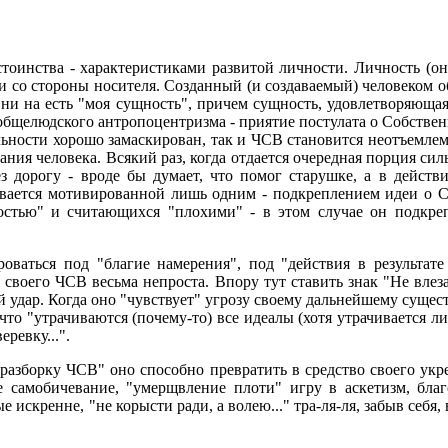
стоинства - характеристиками развитой личности. Личность (о
 со стороны носителя. Созданный (и создаваемый) человеком об
то ни на есть "моя сущность", причем сущность, удовлетворяющ
 общелюдского антропоцентризма - приятие постулата о Собстве
ельности хорошо замаскирован, так и ЧСВ становится неотъемле
ания человека. Всякий раз, когда отдается очередная порция сил
ез дорогу - вроде бы думает, что помог старушке, а в дейст
зывается мотивированной лишь одним - подкреплением идеи о
остью" и считающихся "плохими" - в этом случае он подкре
оваться под "благие намерения", под "действия в результате
своего ЧСВ весьма непроста. Впору тут ставить знак "Не влеза
 удар. Когда оно "чувствует" угрозу своему дальнейшему сущест
 что "утрачиваются (почему-то) все идеалы (хотя утрачивается 
еревку...".
"разборку ЧСВ" оно способно превратить в средство своего укр
е самобичевание, "умерщвление плоти" игру в аскетизм, бл
искренне, "не корысти ради, а волею..." тра-ля-ля, забыв себя, 