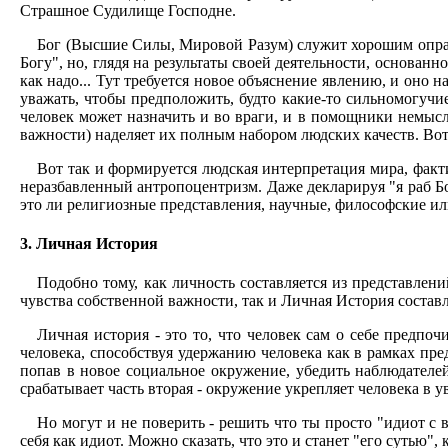
Страшное Судилище Господне.
Бог (Высшие Силы, Мировой Разум) служит хорошим оправ
Богу", но, глядя на результаты своей деятельности, основан
как надо... Тут требуется новое объяснение явлению, и оно 
уважать, чтобы предположить, будто какие-то сильномогучие
человек может назначить и во враги, и в помощники немыс
важности) наделяет их полным набором людских качеств. Вот 
Вот так и формируется людская интерпретация мира, факт
неразбавленный антропоцентризм. Даже декларируя "я раб Бо
это ли религиозные представления, научные, философские ил
3. Личная История
Подобно тому, как личность составляется из представле
чувства собственной важности, так и Личная История состав
Личная история - это то, что человек сам о себе предпо
человека, способствуя удержанию человека как в рамках пре
попав в новое социальное окружение, убедить наблюдателей в 
срабатывает часть вторая - окружение укрепляет человека в ув
Но могут и не поверить - решить что ты просто "идиот с 
себя как идиот. Можно сказать, что это и станет "его сутью",