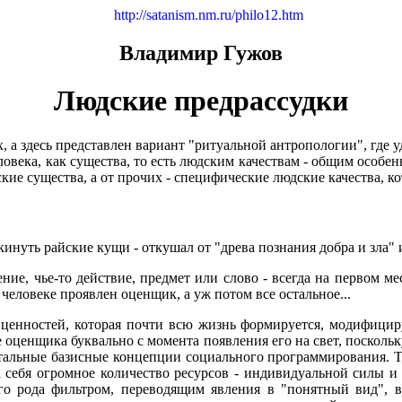
http://satanism.nm.ru/philo12.htm
Владимир Гужов
Людские предрассудки
х, а здесь представлен вариант "ритуальной антропологии", где
ловека, как существа, то есть людским качествам - общим особ
ские существа, а от прочих - специфические людские качества, к
окинуть райские кущи - откушал от "древа познания добра и зла
ение, чье-то действие, предмет или слово - всегда на первом м
человеке проявлен оценщик, а уж потом все остальное...
ценностей, которая почти всю жизнь формируется, модифициру
оценщика буквально с момента появления его на свет, поскольку
стальные базисные концепции социального программирования. Т
 себя огромное количество ресурсов - индивидуальной силы и
 рода фильтром, переводящим явления в "понятный вид", в