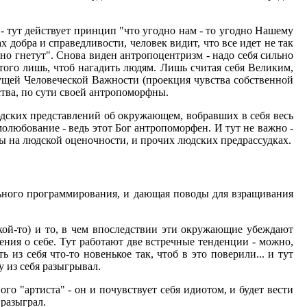
тут действует принцип "что угодно нам - то угодно Нашему
 добра и справедливости, человек видит, что все идет не так
бно гнетут". Снова виден антропоцентризм - надо себя сильно
 того лишь, чтоб нагадить людям. Лишь считая себя Великим,
ущей Человеческой Важности (проекция чувства собственной
ства, по сути своей антропоморфны.
юдских представлений об окружающем, вобравших в себя весь
олюбование - ведь этот Бог антропоморфен. И тут не важно -
ны на людской оценочности, и прочих людских предрассудках.
ального программирования, и дающая поводы для взращивания
акой-то) и то, в чем впоследствии эти окружающие убеждают
ения о себе. Тут работают две встречные тенденции - можно,
ь из себя что-то новенькое так, чтоб в это поверили... и тут
у из себя разыгрывал.
го "артиста" - он и почувствует себя идиотом, и будет вести
 разыграл.