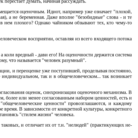
к перестает думать, начиная рассуждать.
амещается оценочным. Идиот, например уже означает "плохой,
ая), а не беременная. Даже вполне "безобидные" слова - и те
 в нем плохого? Однако чайником обзывают тех, кто чему-то
ловеческом восприятии, оставляя из всего входящего потока
 а коли вредный - дави его! На оценочности держится система
ому, что называется "человек разумный".
ции, и переоценке уже поступившей, проделывая постоянно,
индивидуальном, так и в общечеловеческом... так возникает
 согласования оценок, синхронизации оценочного механизма. В
им, более или менее согласованным набором ценностей, есть и
 "общечеловеческие ценности" провозглашаются, и каждому
ное время. В зависимости от конкретной культуры, конкретного
тановясь "стилем жизни" человека.
таковых, и отличает их от т.н. "нелюдей" (практикующих не-