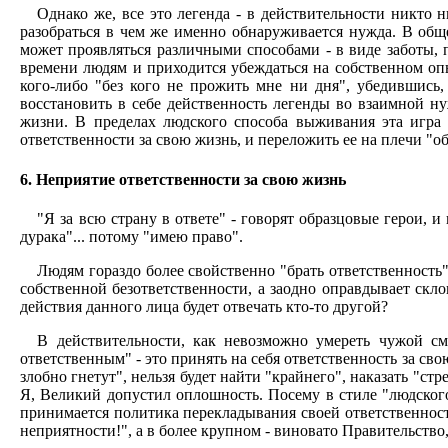
Однако же, все это легенда - в действительности никто 
разобраться в чем же именно обнаруживается нужда. В общ
может проявляться различными способами - в виде заботы, 
времени людям и приходится убеждаться на собственном опы
кого-либо "без кого не прожить мне ни дня", убедившись,
восстановить в себе действенность легенды во взаимной н
жизни. В пределах людского способа выживания эта игра 
ответственности за свою жизнь, и переложить ее на плечи "об
6. Неприятие ответственности за свою жизнь
"Я за всю страну в ответе" - говорят образцовые герои, 
дурака"... потому "имею право".
Людям гораздо более свойственно "брать ответственность"
собственной безответственности, а заодно оправдывает склон
действия данного лица будет отвечать кто-то другой?
В действительности, как невозможно умереть чужой сме
ответственным" - это принять на себя ответственность за сво
злобно гнетут", нельзя будет найти "крайнего", наказать "ст
Я, Великий допустил оплошность. Посему в стиле "людског
принимается политика перекладывания своей ответственности 
неприятности!", а в более крупном - виновато Правительство