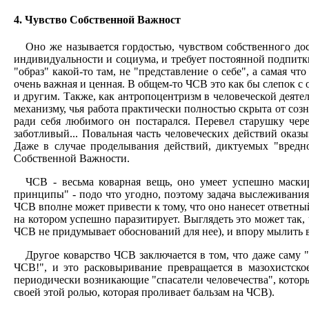
4. Чувство Собственной Важност
Оно же называется гордостью, чувством собственного до
индивидуальности и социума, и требует постоянной подпитки
"образ" какой-то там, не "представление о себе", а самая ч
очень важная и ценная. В общем-то ЧСВ это как бы слепок с
и другим. Также, как антропоцентризм в человеческой деят
механизму, чья работа практически полностью скрыта от созн
ради себя любимого он постарался. Перевел старушку чер
заботливый... Повальная часть человеческих действий ока
Даже в случае проделывания действий, диктуемых "вредн
Собственной Важности.
ЧСВ - весьма коварная вещь, оно умеет успешно маскир
принципы" - подо что угодно, поэтому задача выслеживания 
ЧСВ вполне может привести к тому, что оно нанесет ответный
на котором успешно паразитирует. Выглядеть это может так,
ЧСВ не придумывает обоснований для нее), и впору мылить в
Другое коварство ЧСВ заключается в том, что даже саму 
ЧСВ!", и это расковыривание превращается в мазохистско
периодически возникающие "спасатели человечества", которые 
своей этой ролью, которая проливает бальзам на ЧСВ).