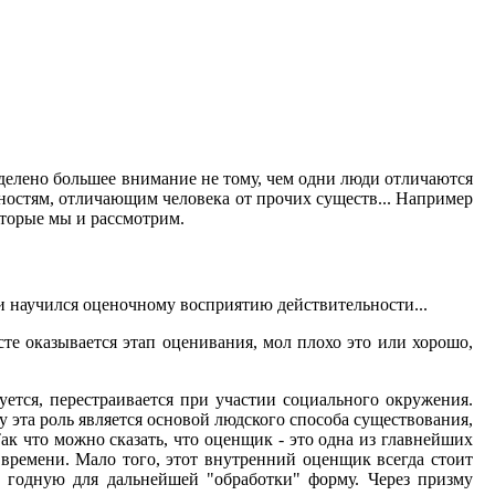
 уделено большее внимание не тому, чем одни люди отличаются
енностям, отличающим человека от прочих существ... Например
оторые мы и рассмотрим.
" и научился оценочному восприятию действительности...
есте оказывается этап оценивания, мол плохо это или хорошо,
ется, перестраивается при участии социального окружения.
 эта роль является основой людского способа существования,
ак что можно сказать, что оценщик - это одна из главнейших
 времени. Мало того, этот внутренний оценщик всегда стоит
 годную для дальнейшей "обработки" форму. Через призму