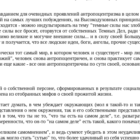
данием для очевидных проявлений антропоцентризма в целом - 
ной на самых лучших побуждениях, на Высокодуховных принципах
находится - можно индульгировать на тему "темные силы нас зло
 силы все бросят, оторвутся от собственных Темных Дел, ради
лимо великие и могучие внешние силы... и в силу своей Больш
и получается, что все людские идеи, боги, ангелы, прочие суще
ически тот самый мир, в котором человек и существует - мир л
жий", человек снова антропоцентричен, и снова практикует сам
и еще какие - все они антропоцентричны по сути своей, основа
ний о собственной персоне, сформированных в результате соци
лена из отобранных мифов о своей прожитой жизни.
читает думать, в чем убеждает окружающих (мол я такой-то и т
дставления о нем окружения, так и его собственными представл
том, что ты не то, "что ты есть на самом деле", т.е. разыграт
еренности, что он-то "на самом деле" есть такой, какого поначал
великим самомнением", и ведь сумеют убедить в этом неудачливо
 как могло стать "сутью" то, что более удачливый из себя успешно