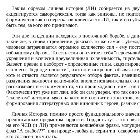
Таким образом личная история (ЛИ) собирается из дву
акцентируется саморефлексия, тогда как эпизоды, не под
формируется как из пересказов клиента его ЛИ, так и из суб
быть тем, за кого его принимают.
Эти две тенденции находятся в постоянной борьбе, в ди
такие же, в своем стремлении доказать то же самое - убеж
человека затрачивается огромное количество сил - ему пос
избранному образу... То есть если он считает себя "героем
украшения и всячески преувеличивая их значимость, тщательн
Бывает, правда и наоборот - определенные типы, акцентиро
его в его "беднодеточности", охотно и искренне забывая вс
хоть и отчасти является результатом отбора фактов, имевш
раздувания важности каких-либо, вполне незначительных отпр
рассказывает и есть именно то, что происходило с ним - он
Фактически тут уже нет лжи, ибо он сам уверен, что так оно 
"скелетом" истории, мясо на котором состоит из эпитетов, 
формирования литературных или киношных героев, разные сю
Личная История, помимо просто функционального значени
предписанным предметом гордости. Гордость тут - это навя
на его ЧСВ (и ЛИ) применяются волшебные фразы, могущие 
фраз "А слабо???", или проще - любая из серии т.н. оскорбле
кто согласен посчитать.