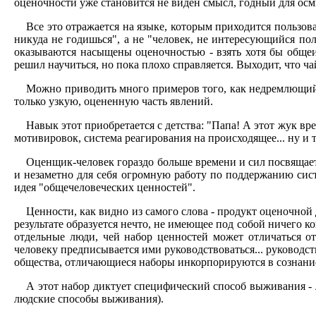
оценочности уже становится не виден смысл, годный для осмы
Все это отражается на языке, которым приходится пользов
никуда не годишься", а не "человек, не интересующийся поли
оказываются насыщены оценочностью - взять хотя бы общеиз
решил научиться, но пока плохо справляется. Выходит, что ча
Можно приводить много примеров того, как недремлющий о
только узкую, оцененную часть явлений.
Навык этот приобретается с детства: "Папа! А этот жук вр
мотивировок, система реагирования на происходящее... ну и 
Оценщик-человек гораздо больше времени и сил посвящае
и незаметно для себя огромную работу по поддержанию сист
идея "общечеловеческих ценностей".
Ценности, как видно из самого слова - продукт оценочной 
результате образуется нечто, не имеющее под собой ничего к
отдельные люди, чей набор ценностей может отличаться о
человеку предписывается ими руководствоваться... руководств
общества, отличающиеся наборы инкорпорируются в сознание
А этот набор диктует специфический способ выживания - 
людские способы выживания).