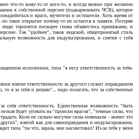
жно что-то кому-то от кого-то, и всегда можно при желании
мании к собственной персоне (подкармливать ЧСВ), которое
онадобиться и враги, мучители и истязатели. Хоть время от
но такое открытие почему-то не остается в памяти. Потеряв
 люди торопятся поскорее снова обзавестись привязками, и
ерсоне. Так "удобнее", таков людской, общепринятый стиль
альную возможность для индульгирования, и снятия с себя
кращенном исполнении, типа "я несу ответственность за тебя-
тивное взятие ответственности за другого служит оправданием
 то я за тебя и решаю"... надо полагать, что за собственные
за себя ответственность. Единственная возможность "быть
 нельзя будет уповать на "происки врагов", "темные силы, что
 страдать. Коли не сильно могучие силы помешали - значит это
ругих", взятой как для самооправдания и индульгирования,
ит типа "ты что, зараза, мне насоветовал? Из-за тебя у меня