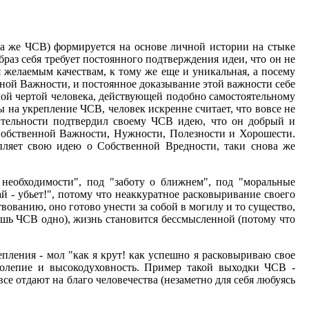
на же ЧСВ) формируется на основе личной истории на стыке
раз себя требует постоянного подтверждения идеи, что он не
ая желаемым качествам, к тому же еще и уникальная, а посему
нной Важности, и постоянное доказывание этой важности себе
мой чертой человека, действующей подобно самостоятельному
ы на укрепление ЧСВ, человек искренне считает, что вовсе не
вительности подтвердил своему ЧСВ идею, что он добрый и
 Собственной Важности, Нужности, Полезности и Хорошести.
пляет свою идею о Собственной Вредности, таки снова же
 необходимости", под "заботу о ближнем", под "моральные
й - убьет!", потому что неаккуратное расковыривание своего
вованию, оно готово унести за собой в могилу и то существо,
лишь ЧСВ одно), жизнь становится бессмысленной (потому что
епления - мол "как я крут! как успешно я расковыриваю свое
аголепие и высокодуховность. Пример такой выходки ЧСВ -
все отдают на благо человечества (незаметно для себя любуясь