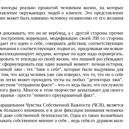
" эпизоды реально прожитой человеком жизни, на которых
ставление окружающих людей о клиенте. Это представление
олне может быть навязано человеку независимо от его желания
 доказывать, что он не верблюд, а с другой стороны прочие
ля построения, коррекции, модификации своей ЛИ со стороны
дает его идею о себе, совершать действия, соответствующие
поминания о соответствующих подвигах, придумывая им всякие
 коллекционирует неудачи, которые по идее надо опровергать.
ровать те эпизоды из своей жизни, что лишний раз убеждают
ует сформулировать еще один важный момент: личная история,
тинной лжи - тех "баек о себе", которые были выдуманы для
м, что когда человек уже сам поверил, что то, что он о себе
 он легко может проходить тесты на любых "детекторах лжи".
 честном "отправном факте" - что-то ведь было, что послужило
ого факта. Многое в этом творчестве захватывает для своего
вранья - просто "немного приукрашеный факт".
наращивания Чувства Собственной Важности (ЧСВ), является
уж большого внимания, и в деле фиксации внимания человека
б даже собственной безопасности. Одна из таких волшебных
ывать собственное мнение о себе... ведь себя-то дураком мало