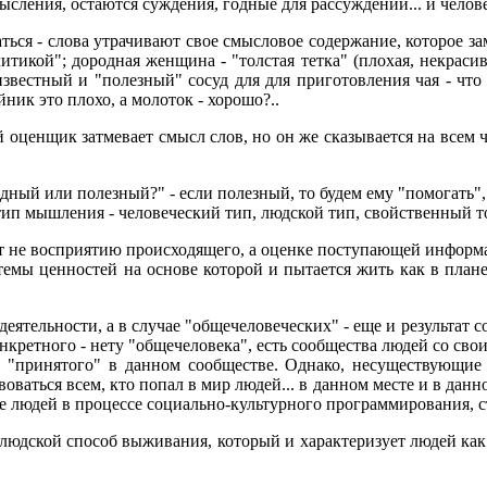
сления, остаются суждения, годные для рассуждений... и челове
аться - слова утрачивают свое смысловое содержание, которое з
тикой"; дородная женщина - "толстая тетка" (плохая, некрасив
вестный и "полезный" сосуд для для приготовления чая - что
йник это плохо, а молоток - хорошо?..
ценщик затмевает смысл слов, но он же сказывается на всем че
едный или полезный?" - если полезный, то будем ему "помогать",
тип мышления - человеческий тип, людской тип, свойственный т
т не восприятию происходящего, а оценке поступающей информа
емы ценностей на основе которой и пытается жить как в плане 
деятельности, а в случае "общечеловеческих" - еще и результат
онкретного - нету "общечеловека", есть сообщества людей со сво
т "принятого" в данном сообществе. Однако, несуществующие
оваться всем, кто попал в мир людей... в данном месте и в дан
 людей в процессе социально-культурного программирования, с
людской способ выживания, который и характеризует людей как 