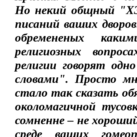
Но некий общный "ХЭ
писаний ваших дворов
обремененых каки
религиозных вопрос
религии говорят одн
словами". Просто мн
стало так сказать об
околомагичной тусов
сомненне – не хороший 
среде ваших гомео