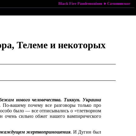
Black Fire Pandemonium
►
Сатанинское
ора, Телеме и некоторых
ежам нового человечества. Тиккун. Украина
. По-вашему почему все разговоры только про
 особо было — все отписывались о «тлетворном
ун очень сильно обжег нашего вампирического
 жаждущем жертвоприношения
. И Дугин был