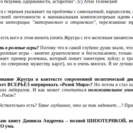
о безумия, одержимости, астаротии".
(c)
Атон Телемский
а с черным указывает на проблемы с самооценкой, нарциссизм, н
своей ничтожности к маниакальным компенсаторным идеям 
а интеграции "материнского и отцовского", переживание т
есть кого в этом винить (опять Жругра с его железным занавесом
ь в ролевые игры?
Потому что в самой глубине души знали, чт
о ролевые игры - занятие душеполезное и богоспасаемое, тольк
зывает пример ролевика, который пишет панегирик хуйлу; и тр
по северному мужеству, карл!), но в очень многих. Я не лучш
инание Жругра в контексте современной политической дис
может ВСЕРЬЁЗ оперировать «Розой Мира»?
Но потом я стал н
ских либералов. И как может
сочетаться
положительное упо
ь Ровэн?
ействительно есть?
Такое глубинное, что их так задевает
…? Приш
итаю книгу Даниила Андреева – полной ШИЗОТЕРИКОЙ, но
О ума.