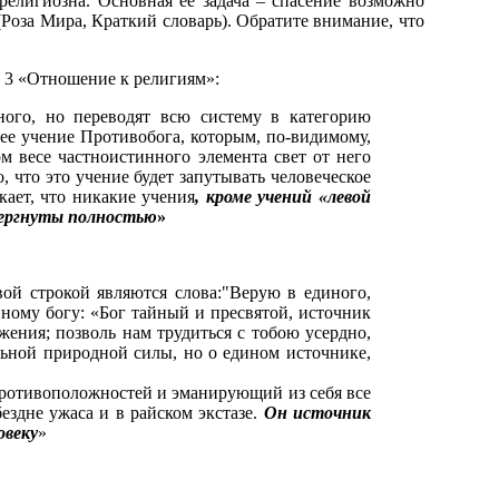
елигиозна. Основная её задача – спасение возможно
Роза Мира, Краткий словарь). Обратите внимание, что
а 3 «Отношение к религиям»:
ного, но переводят всю систему в категорию
е учение Противобога, которым, по-видимому,
м весе частноистинного элемента свет от него
 что это учение будет запутывать человеческое
кает, что никакие учения
, кроме учений «левой
твергнуты полностью
»
ой строкой являются слова:"Верую в единого,
иному богу: «Бог тайный и пресвятой, источник
жения; позволь нам трудиться с тобою усердно,
льной природной силы, но о едином источнике,
противоположностей и эманирующий из себя все
 бездне ужаса и в райском экстазе.
О
н
источник
овеку
»