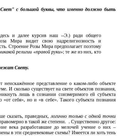
"Свет" с большой буквы, что именно должно быть
десь и далее курсив наш --Э.) ради общего
Роза Мира видит свою надрелигиозность и
ость. Строение Розы Мира предполагает поэтому
икакой религии «правой руки»
; те же из них, кто
лежат Свету.
т неискажённое представление о каком-либо объекте
ме. И сколько существует на свете объектов познания,
никнуть лишь в сознании соизмеримого ей субъекта
 «от себя», но и «в себе». Такого субъекта познания
ше сказать, праведных,
логично только с одной точки
правомерно в такой же степени. . Существенно другое:
ние века разработавшие до мелочей учение о них –
ены в эти средневековые схемы? Имеется ли хоть тень