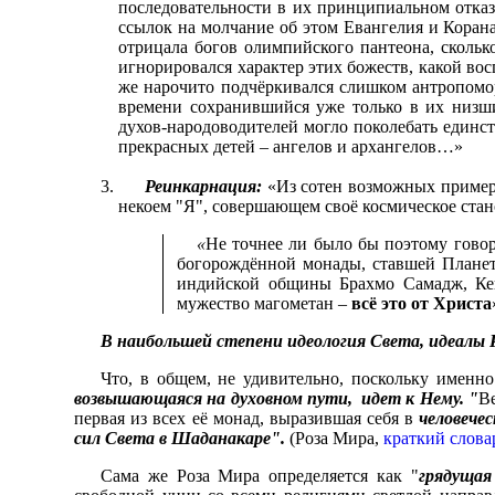
последовательности в их принципиальном отказ
ссылок на молчание об этом Евангелия и Корана
отрицала богов олимпийского пантеона, скольк
игнорировался характер этих божеств, какой в
же нарочито подчёркивался слишком антропомо
времени сохранившийся уже только в их низши
духов-народоводителей могло поколебать единст
прекрасных детей – ангелов и архангелов…»
Реинкарнация
:
«Из сотен возможных примеро
некоем "Я", совершающем своё космическое стан
«
Не точнее ли было бы поэтому говор
богорождённой монады, ставшей Плане
индийской общины Брахмо Самадж, Кешу
мужество магометан –
всё это от Христа
В наибольшей степени идеология Света, идеалы
Что, в общем, не удивительно, поскольку имен
возвышающаяся на духовном пути, идет к Нему. "
В
первая из всех её монад, выразившая себя в
человече
сил Света в Шаданакаре".
(Роза Мира,
краткий слова
Сама же Роза Мира определяется как "
грядущая