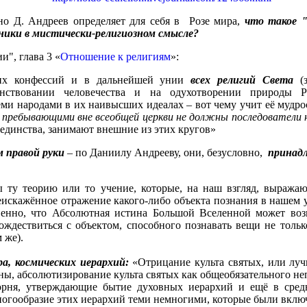
но Д. Андреев определяет для себя в Розе мира,
ч
то такое 
вники в мистически-религиозном смысле?
и", глава 3 «
Отношение к религиям
»:
ких конфессий и в дальнейшей унии
всех религий Света
(з
енствовании человечества и на одухотворении природы 
еми народами в их наивысших идеалах – вот чему учит её мудр
я
пребывающими вне всеобщей церкви не должны последователи н
 единства, занимают внешние из этих кругов»
м правой руки
– по Даниилу Андрееву, они, безусловно,
принад
ту теорию или то учение, которые, на наш взгляд, выражаю
еискажённое отражение какого-либо объекта познания в нашем у
твенно, что Абсолютная истина Большой Вселенной может воз
ождествиться с объектом, способного познавать вещи не только
 же).
а, космических иерархий
:
«Отрицание культа святых, или луч
оны, абсолютизирование культа святых как общеобязательного не
орня, утверждающие бытие духовных иерархий и ещё в сред
огообразие этих иерархий теми немногими, которые были включ