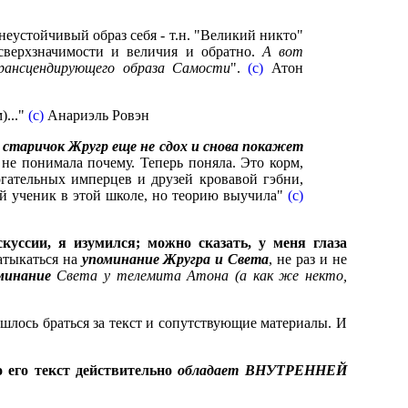
еустойчивый образ себя - т.н. "Великий никто"
сверхзначимости и величия и обратно.
А вот
рансцендирующего образа Самости
".
(c)
Атон
)..."
(c)
Анариэль Ровэн
о
старичок Жругр еще не сдох и снова покажет
о не понимала почему. Теперь поняла. Это корм,
огательных имперцев и друзей кровавой гэбни,
ий ученик в этой школе, но теорию выучила"
(c)
куссии, я изумился; можно сказать, у меня глаза
атыкаться на
упоминание Жругра и Света
, не раз и не
минание
Света у телемита Атона (а как же некто,
лось браться за текст и сопутствующие материалы. И
 его текст действительно
обладает ВНУТРЕННЕЙ