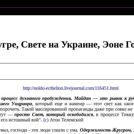
гре, Свете на Украине, Эоне Г
http://noldo-ecthelion.livejournal.com/116451.html
процесс духовного пробуждения. Майдан — это рывок к руб
ашего Уицраора
, который еще и вампир — этот свет как ожог
 опорочить. Такой массированной пропаганды даже при совке не
А тут —
просто Свет, который освободился
, в процессе Тикк
о его истошный вой".
(c)
Атон Телемский
думал, господи - эти люди сошли с ума
.
Одержимость Жругром,