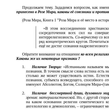
Продолжаем тему. Зададимся вопросом, как имен
принесено в Розе Мира, каковы её союзники и проти
(Роза Мира, Книга 1 "Роза Мира и её место в истори
«В этом воссоединении христианс
сосредоточения всех сил на соверш
интеррелигиозность.
Со-верчеству
со вс
ряд концентрических кругов. Почитатьс
ещё не достиг сознания надрелигиозного
Обратите внимание на отношение
ко всем религия
Каковы же их некоторые признаки ?
Наличие Творца:
«
Истинными
называем мы 
познания. В точном смысле слова истина есть н
столько же может существовать истин. Естес
познания, субъекта всеведущего, способного от
именуют Абсолютом, Богом, Солнцем Мира»(там
Наличие бессмертной души, духовного мир
зрения: материалистической
. Но, с другой стор
на каком основании религии семитического к
ангелологию и демонологию, – ограничивают мн