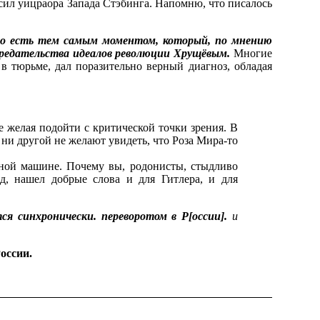
 сил уицраора Запада Стэбинга. Напомню, что писалось
о есть тем самым моментом, который, по мнению
 предательства идеалов революции Хрущёвым.
Многие
в тюрьме, дал поразительно верный диагноз, обладая
е желая подойти с критической точки зрения. В
 ни другой не желают увидеть, что Роза Мира-то
рной машине. Почему вы, родонисты, стыдливо
д, нашел добрые слова и для Гитлера, и для
ся синхронически.
переворотом в Р[оссии].
и
оссии.