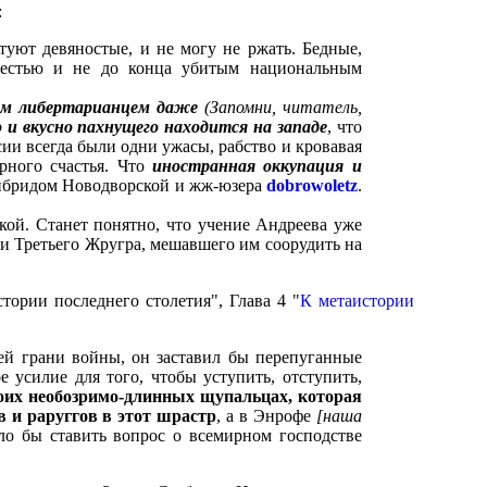
:
туют девяностые, и не могу не ржать. Бедные,
вестью и не до конца убитым национальным
лым либертарианцем даже
(Запомни, читатель,
го и вкусно пахнущего находится на западе
, что
ии всегда были одни ужасы, рабство и кровавая
рного счастья. Что
иностранная оккупация и
 гибридом Новодворской и жж-юзера
dobrowoletz
.
окой. Станет понятно, что учение Андреева уже
ли Третьего Жругра, мешавшего им соорудить на
ории последнего столетия", Глава 4 "
К метаистории
ей грани войны, он заставил бы перепуганные
е усилие для того, чтобы уступить, отступить,
воих необозримо-длинных щупальцах, которая
в и раруггов в этот шрастр
, а в Энрофе
[наша
ло бы ставить вопрос о всемирном господстве