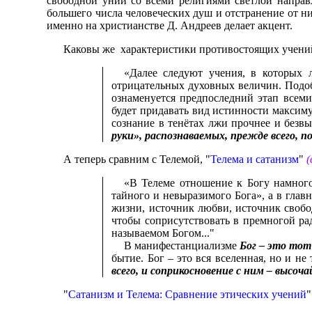
свободной унии со всеми религиями светлой направ
большего числа человеческих душ и отстранение от н
именно на христианстве Д. Андреев делает акцент.
Каковы же характеристики противостоящих учений?
«Далее следуют учения, в которых 
отрицательных духовных величин. Подоб
ознаменуется предпоследний этап всеми
будет придавать вид истинности максиму
сознание в тенётах лжи прочнее и безвы
руки», распознаваемых, прежде всего,
А теперь сравним с Телемой, "
Телема и сатанизм
"
(
«В Телеме отношение к Богу намного
тайного и невыразимого Бога», а в глав
жизни, источник любви, источник свобод
чтобы соприсутствовать в премногой ра
называемом Богом..."
В манифестанциализме
Бог – это то
бытие. Бог – это вся вселенная, но и не 
всего, и соприкосновение с ним – высо
"
Сатанизм и Телема: Сравнение этических учений