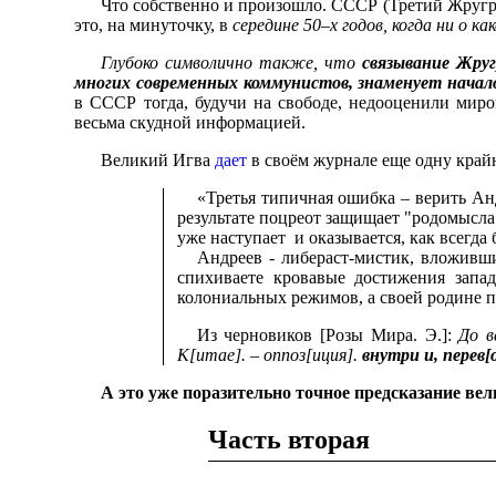
Что собственно и произошло. СССР (Третий Жругр)
это, на минуточку, в
середине 50–х годов, когда ни о 
Глубоко символично также, что
связывание Жру
многих современных коммунистов, знаменует начал
в СССР тогда, будучи на свободе, недооценили миро
весьма скудной информацией.
Великий Игва
дает
в своём журнале еще одну край
«
Третья типичная ошибка – верить Анд
результате поцреот защищает "родомысла"
уже наступает и оказывается, как всегда
Андреев - либераст-мистик, вложивш
спихиваете кровавые достижения запа
колониальных режимов, а своей родине 
Из черновиков [Розы Мира. Э.]:
До в
К[итае]. – оппоз[иция].
внутри и, перев[
А это уже поразительно точное предсказание вел
Часть вторая