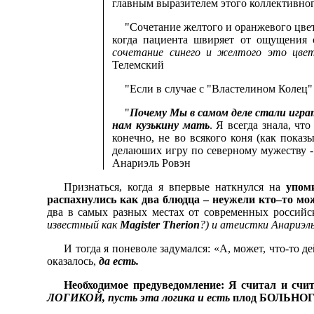
главным выразителем этого коллективног
"Сочетание желтого и оранжевого цвет
когда пациента швиряет от ощущения 
сочетание синего и желтого это цвет
Телемский
"Если в случае с "Властелином Колец" 
"
Почему Мы в самом деле стали играт
нам кузькину мать
. Я всегда знала, чт
конечно, не во всякого коня (как пока
делаюших игру по северному мужеству - 
Анариэль Ровэн
Признаться, когда я впервые наткнулся на
упом
распахнулись как два блюдца – неужели кто–то 
два в самых разных местах от современных россий
известный как
Magister
Therion
?) и атеистки Анариэл
И тогда я поневоле задумался: «А, может, что-то д
оказалось,
да есть.
Необходимое предуведомление: Я считал и сч
ЛОГИКОЙ, пусть эта логика и есть
плод БОЛЬНОГ