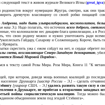
л следующий текст в живом журнале Великого Игвы (
great_igva
)
и родонистов вокруг нумерации Жругра, смотрю, как они трак
омирить дремучую власовщину со своей робко пищащей со
 Андреева, надо быть ультралибералом, космополитом, бе
ив наш Э.)
. Надо полагать, что источник
всего доброго, светло
ые, что колониализм нес дикарям блага цивилизации, а в Росс
ать, что свою родину можно и нужно уничтожить ради всеми
 Рукоплескать Гайдару, Сахарову и Солженицыну. Короче, быть
о Яроврата.
пытки скрестить ужа с ежом сойдут на нет, и сердце обретет п
илы света, возглавляющие Северо-Западную демократию
, уби
 зовется Новый Мировой Порядок
».
ся к тексту самой Розы Мира. Роза Мира, Книга 11 "К метаист
ещей, при котором, доведя мощь военных коалиций до последн
 население Друккарга
[шастр России – Э.]
– сделать отчаянно
эбингу
[уицраор США. – Э.]
удалось развить такую силу в с
епления в Друккарге, не прибегая к вторжению западных иг
третьей войны социалистическую коалицию
. Тогда можно бы
жданном объединении земли под эгидой Стэбинга».