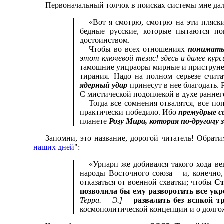
Первоначальный толчок в поисках системы мне да
«Вот я смотрю, смотрю на эти пляск
бедные русские, которые пытаются п
достоинством.
Чтобы во всех отношениях
понимать
этот ключевой тезис! здесь и далее курс
тамошние уицраоры мирные и приструненн
тирания. Надо на полном серьезе счит
ядерный удар
принесут в нее благодать.
С мистической подоплекой в духе раннег
Тогда все сомнения отвалятся, все по
практически победило. Ибо
премудрые с
планете
Розу Мира, которая по-другому
Запомни, это название, дорогой читатель!
Обратим
наших дней
":
«
Урпарп же добивался такого хода в
народы Восточного союза – и, конечно,
отказаться от военной схватки; чтобы
Ст
позволила бы ему разворотить все укр
Терра. – Э.]
–
развалить без всякой 
космополитической концепции и о долго