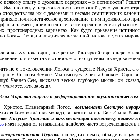
е всякому опыту о духовных иерархиях – в истинности? Решите
. Именно ввиду недостаточности оснований для огульного отри
о отождествляла их с демонами и бесами семитических канони
осприняло политеистическое духопознание, и им произвольно 
рфный элемент, привнесённый в эти представления субъектом 
х, простонародных вариантах. Как будто признание истинно
во Бога – Творца и зиждителя вселенной, истока и устья миров
в я возьму пока один, но чрезвычайно яркий: идею перевопло
овление или известный отрезок его по ступеням последователь
ить не о вочеловечении Логоса в существе Иисуса Христа, а 
тарным Логосом Земли? Мы именуем Христа Словом. Один из
б Чандер-Сен, высказал весьма глубокую мысль: он сказал, 
»
(там же, курсив наш).
 Розы Мира воплощены в реформированном экуминистическом
но "Христос, Планетарный Логос,
возглавляет
Светлую иерарх
еликая Богорождённая монада, выразительница Бога-Сына, боже
стве Иисусом Христом и возглавляющая подготовку нашего ми
рь
имен терминов и названий, наиболее часто встречающихся в т
 всехристианская Церковь
последних веков, объединяющая в