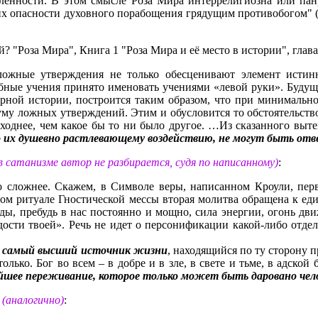
ленности. В этом смысле Роза Мира интеррелигиозна или панр
их опасности духовного порабощения грядущим противобогом" (
 "Роза Мира", Книга 1 "Роза Мира и её место в истории", глав
ложные утверждения не только обесценивают элемент истин
ные учения принято именовать учениями «левой руки». Будуще
рной истории, построится таким образом, что при минимально
му ложных утверждений. Этим и обусловится то обстоятельство,
ходнее, чем какое бы то ни было другое. …Из сказанного выте
 по их душевно растлевающему воздействию, не могут быть о
в сатанизме автор не разбирается, судя по написанному)
:
 сложнее. Скажем, в Символе веры, написанном Кроули, перв
ном ритуале Гностической мессы вторая молитва обращена к ед
ы, пребудь в нас постоянно и мощно, сила энергии, огонь дви
дости твоей». Речь не идет о персонификации какой-либо отде
т самый высший источник жизни
, находящийся по ту сторону 
только. Бог во всем – в добре и в зле, в свете и тьме, в адской
чайшее переживание, которое только может быть даровано чел
"
(аналогично)
: