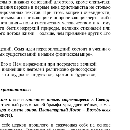
льно никаких оснований для этого, кроме опять-таки
цания церковь в первые века христианства не столько
зированных текстов. При этом, вопреки очевидности,
приписывались снижающие и опорочивающие черты либо
познания – политеистическим человечеством и к тому
сти бытия иерархий природы, великих стихиалей или
ого потока жизни – больше, чем признание других Его
щений. Семя идеи перевоплощений состоит в учении о
ных существований в нашем физическом мире».
о Его в Нём выражении при посредстве великой
 виднейших деятелей религиозно-философской
что мудрость индуистов, кротость буддистов,
 христианстве.
ию и всё в конечном итоге, стремящееся к Свету,
ственный разум нашей брамфатуры, древнейшая, самая
ра к смене эонов. Планетарный Логос – Вождь всех
ексте).
 себе церкви прошлого и связующая себя на основе