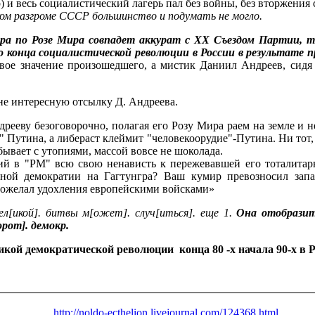
 и весь социалистический лагерь пал без войны, без вторжения
каком разгроме СССР большинство и подумать не могло.
гра по Розе Мира совпадет аккурат с
XX
Съездом Партии, т
о конца социалистической революции в России в результате
вое значение произошедшего, а мистик Даниил Андреев, сидя 
не интересную отсылку Д. Андреева.
рееву безоговорочно, полагая его Розу Мира раем на земле и н
 Путина, а либераст клеймит "человекоорудие"-Путина. Ни тот,
 бывает с утопиями, массой вовсе не шоколада.
ий в "РМ" всю свою ненависть к пережевавшей его тоталита
дной демократии на Гагтунгра? Ваш кумир превозносил запа
пожелал удохления европейскими войсками»
ел[икой]. битвы м[ожет]. случ[иться]. еще 1.
Она отобразит
орот]. демокр.
икой демократической революции конца 80 -х начала 90-х в Р
http://noldo-ecthelion.livejournal.com/124368.html