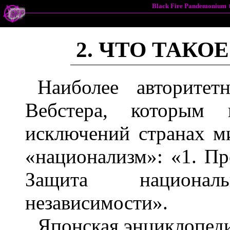
Black Fire Pandemonium
2. ЧТО ТАКО
Наиболее авторитет
Вебстера, которым 
исключений странах ми
«национализм»: «1. Пр
Защита национа
независимости».
Японская энциклопеди