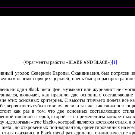
(Фрагменты работы «BLAKE AND BLACK»)
[1]
тивный уголок Северной Европы, Скандинавия, был потрясен зв
аведным огнем» горящих церквей, очень быстро распространил
 день ни один Black metal фэн, музыкант или журналист не смогли
тривался, включает, как правило, две основных составляющие
ие этих основных критериев. С высоты птичьего полета всё ка
 тебе, вероятность субъективизма велика так же, как сложность 
остоит как раз в том, что две основных составляющих стиля
деленной идейной сферой, второй — с применением конкретных 
ду идеологами «true black», который является костяком стиля, и
ck metal, до откровенных поп-вариантов, ориентированных на ко
 стиля оказались в
Black metal
разъединены, стилистические кри