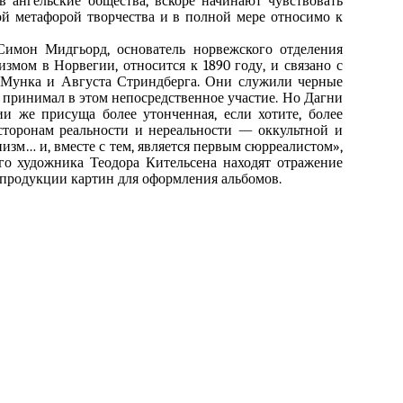
 ангельские общества, вскоре начинают чувствовать
ой метафорой творчества и в полной мере относимо к
Симон Мидгьорд, основатель норвежского отделения
измом в Норвегии, относится к 1890 году, и связано с
 Мунка и Августа Стриндберга. Они служили черные
к принимал в этом непосредственное участие. Но Дагни
и же присуща более утонченная, если хотите, более
торонам реальности и нереальности — оккультной и
изм… и, вместе с тем, является первым сюрреалистом»,
го художника Теодора Кительсена находят отражение
епродукции картин для оформления альбомов.