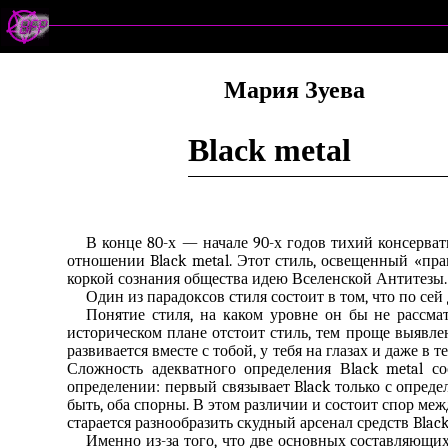
Мария Зуева
Black metal
В конце 80-х — начале 90-х годов тихий консерва
отношении Black metal. Этот стиль, освещенный «пр
коркой сознания общества идею Вселенской Антитезы.
Один из парадоксов стиля состоит в том, что по сей
Понятие стиля, на каком уровне он бы не рассма
историческом плане отстоит стиль, тем проще выявлен
развивается вместе с тобой, у тебя на глазах и даже в
Сложность адекватного определения Вlack metal с
определении: первый связывает Black только с опре
быть, оба спорны. В этом различии и состоит спор меж
старается разнообразить скудный арсенал средств Bla
Именно из-за того, что две основных составляющих