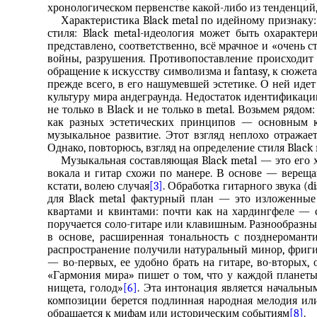
хронологическом первенстве какой-либо из тенденций,
Характеристика Black metal по идейному признаку:
стиля: Black metal-идеология может быть охарактер
представлено, соответственно, всё мрачное и «очень с
войны, разрушения. Противопоставление происходит п
обращение к искусству символизма и fantasy, к сюже
прежде всего, в его нашумевшей эстетике. О ней идет
культуру мира андеграунда. Недостаток идентификаци
не только в Вlack и не только в metal. Возьмем рядо
как разных эстетических принципов — основным кр
музыкальное развитие. Этот взгляд неплохо отража
Однако, повторюсь, взгляд на определение стиля Black
Музыкальная составляющая Black metal — это его х
вокала и гитар схожи по манере. В основе — верещ
кстати, волею случая
[3]
. Обработка гитарного звука (
для Black metal фактурный план — это изложенные
квартами и квинтами: почти как на хардингфеле — с
поручается соло-гитаре или клавишным. Разнообразны
в основе, расширенная тональность с позднероман
распространение получили натуральный минор, фригий
— во-первых, ее удобно брать на гитаре, во-вторых,
«Гармония мира» пишет о том, что у каждой планеты 
нищета, голод»
[6]
. Эта интонация является начальным
композиции берется подлинная народная мелодия или
обращается к мифам или историческим событиям
[8]
.