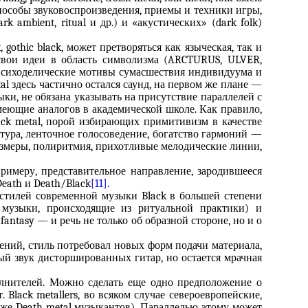
способы звуковоспроизведения, приемы и техники игры,
ambient, ritual и др.) и «акустических» (dark folk)
 gothic black, может претворяться как языческая, так и
 свои идеи в область символизма (ARCTURUS, ULVER,
психоделические мотивы сумасшествия индивидуума и
al здесь частично остался саунд, на первом же плане —
ыки, не обязана указывать на присутствие параллелей с
меющие аналогов в академической школе. Как правило,
ack metal, порой избирающих примитивизм в качестве
тура, ленточное голосоведение, богатство гармоний —
азмеры, полиритмия, прихотливые мелодические линии,
примеру, представительное направление, зародившееся
eath и Death/Black
[11]
.
 стилей современной музыки Black в большей степени
 музыки, происходящие из ритуальной практики) и
antasy — и речь не только об образной стороне, но и о
ений, стиль потребовал новых форм подачи материала,
ный звук дисторшированных гитар, но остается мрачная
лнителей. Можно сделать еще одно предположение о
Black metallers, во всяком случае североевропейские,
 же Death metal музыкантов). Параллелью этому может