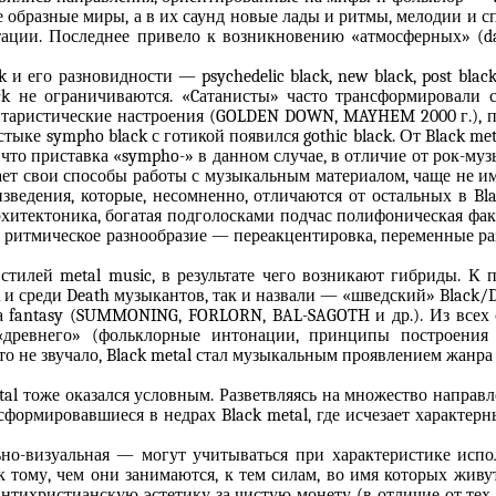
ые образные миры, а в их саунд новые лады и ритмы, мелодии и 
ии. Последнее привело к возникновению «атмосферных» (dark 
и его разновидности — psychedelic black, new black, post black,
ck не ограничиваются. «Cатанисты» часто трансформировали
литаристические настроения (GOLDEN DOWN, MAYHEM 2000 г.), 
ке sympho black с готикой появился gothic black. От Black met
 что приставка «sympho-» в данном случае, в отличие от рок-муз
гает свои способы работы с музыкальным материалом, чаще не и
зведения, которые, несомненно, отличаются от остальных в Bl
хитектоника, богатая подголосками подчас полифоническая фак
й, ритмическое разнообразие — переакцентировка, переменные р
стилей metal music, в результате чего возникают гибриды. К 
и среди Death музыкантов, так и назвали — «шведский» Black/D
ра fantasy (SUMMONING, FORLORN, BAL-SAGOTH и др.). Из всех
 «древнего» (фольклорные интонации, принципы построения
о не звучало, Black metal стал музыкальным проявлением жанра f
al тоже оказался условным. Разветвляясь на множество направл
формировавшиеся в недрах Black metal, где исчезает характер
но-визуальная — могут учитываться при характеристике испо
ому, чем они занимаются, к тем силам, во имя которых живут. 
нтихристианскую эстетику за чистую монету (в отличие от тех