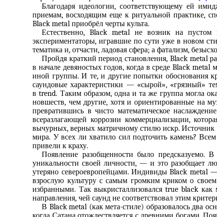
Благодаря идеологии, соответствующему ей ими
приемам, восходящим еще к ритуальной практике, с
Black metal приобрёл черты культа.
Естественно, Black metal не возник на пустом
экспериментаторы, игравшие по сути уже в новом сти
тематика и, отчасти, ладовая сфера; а фатализм, безыс
Пройдя краткий период становления, Black metal р
в начале девяностых годов, когда в среде Black meta
иной группы. И те, и другие попытки обоснования 
саундовые характеристики — «сырой», «грязный» тем
в trend. Таким образом, одна и та же группа могла ок
новшеств, чем другие, хотя и ориентированные на му
превратившись в чисто математическое наслаждение
всеразлагающей коррозии коммерциализации, котора
вычурных, верных матричному стилю искр. Источник ж
мира. У всех ли хватило сил подточить камень? Всем
привели к краху.
Появление разобщенности было предсказуемо. В 
уникальности своей личности, — и это разобщает л
утеряно североевропейцами. Индивиды Black metal —
взрослую культуру с самым громким криком о свое
избранными. Так выкристаллизовался true black как
направления, чей саунд не соответствовал этим критер
В Black metal (как мета-стиле) образовалось два о
когда Сатана отождествляется с древними богами. Появи