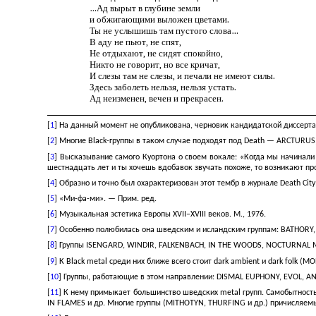
…Ад вырыт в глубине земли
и обжигающими выложен цветами.
Ты не услышишь там пустого слова…
В аду не пьют, не спят,
Не отдыхают, не сидят спокойно,
Никто не говорит, но все кричат,
И слезы там не слезы, и печали не имеют силы.
Здесь заболеть нельзя, нельзя устать.
Ад неизменен, вечен и прекрасен.
[
1
] На данный момент не опубликована, черновик кандидатской диссерта
[
2
] Многие Black-группы в таком случае подходят под Death — ARCTURUS
[
3
] Высказывание самого Куортона о своем вокале: «Когда мы начинали
шестнадцать лет и ты хочешь вдобавок звучать похоже, то возникают проб
[
4
] Образно и точно был охарактеризован этот тембр в журнале Death Cit
[
5
] «Ми-фа-ми». — Прим. ред.
[
6
] Музыкальная эстетика Европы XVII–XVIII веков. М., 1976.
[
7
] Особенно полюбилась она шведским и исландским группам: BATHORY
[
8
] Группы ISENGARD, WINDIR, FALKENBACH, IN THE WOODS, NOCTURNAL 
[
9
] К Black metal среди них ближе всего стоит dark ambient и dark f
[
10
] Группы, работающие в этом направлении: DISMAL EUPHONY, EVOL, ANG
[
11
] К нему примыкает большинство шведских metal групп. Самобытност
IN FLAMES и др. Многие группы (MITHOTYN, THURFING и др.) причисляемы