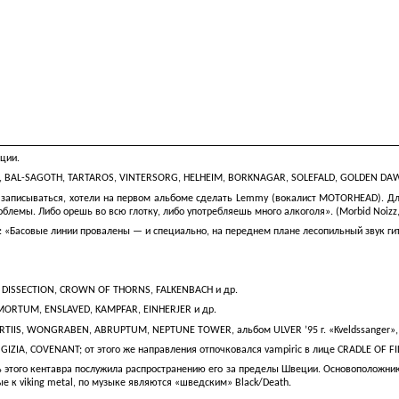
ции.
,
BAL-SAGOTH
, TARTAROS, VINTERSORG, HELHEIM, BORKNAGAR, SOLEFALD, GOLDEN DAW
 записываться, хотели на первом альбоме сделать Lemmy (вокалист MOTORHEAD). Для 
лемы. Либо орешь во всю глотку, либо употребляешь много алкоголя». (Morbid Noizz, 
y: «Басовые линии провалены — и специально, на переднем плане лесопильный звук гит
, DISSECTION, CROWN OF THORNS, FALKENBACH и др.
MORTUM, ENSLAVED, KAMPFAR, EINHERJER и др.
olk (MORTIIS, WONGRABEN, ABRUPTUM, NEPTUNE TOWER, альбом ULVER ’95 г. «Kveldssan
IZIA, COVENANT; от этого же направления отпочковался vampiriс в лице CRADLE OF FI
ь этого кентавра послужила распространению его за пределы Швеции. Основоположни
е к viking metal, по музыке являются «шведским» Black/Death.