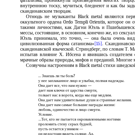
фатализма, проникнуты произведения многих творцо
внутреннюю тоску, мучиться, бледнеют и как бы зад
скандинавским творцам.
Отнюдь не музыканты Black metal являются пер
оккультного ордена Ordo Templi Orientis, которое он
такими личностями, как Дагни Юэль и Пшибышевски
мессы, состоявшие, в основном, конечно же, из сексу
Юэль принимала, это точно, — она была очень видн
цивилизованная форма сатанизма»
[15]
. Скандинавск
скандинавской языческой. Стриндберг, по словам Т. М
испытав влияние Х. Ибсена и явившись создателем 
мрачные образы природы, мифов и преданий. Многие му
Созвучны настроениям в Black metal стихи шведско
... Знаешь ли ты боль?
у нее заплаканное лицо и улыбка, полная надежды.
Она дает все, что нам нужно —
дает нам ключи от царства смерти,
толкает нас в ворота, когда мы еще медлим.
Она дает нам удивительные души и странные желания.
Она дает нам самые большие награды жизни:
любовь, одиночество и лицо смерти.
Условие.
…Тот, кто не пытается окровавленными ногтями
проломить стену серых будней,
пусть остается узником —
он недостоин видеть солнце. Ад.