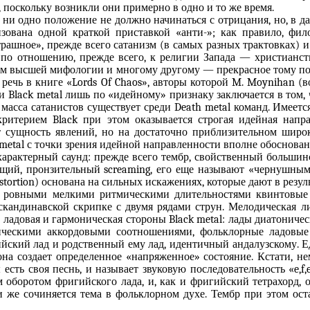
 поскольку возникли они примерно в одно и то же время.
 ни одно положение не должно начинаться с отрицания, но, в д
изована одной краткой приставкой «анти-»; как правило, фи
трашное», прежде всего сатанизм (в самых разных трактовках) и
о отношению, прежде всего, к религии Запада — христианству
там высшей мифологии и многому другому — прекрасное тому под
 речь в книге «Lords Of Chaos», авторы которой M. Moynihan (в
и Black metal лишь по «идейному» признаку заключается в том
м: масса сатанистов существует среди Death metal команд. Имеет
итерием Black при этом оказывается строгая идейная напра
ет сущность явлений, но на достаточно приблизительном широ
 metal с точки зрения идейной направленности вполне обоснован
арактерный саунд: прежде всего тембр, свойственный большинс
ащий, пронзительный screaming, его еще называют «чернушным
distortion) основана на сильных искажениях, которые дают в рез
 ровными мелкими ритмическими длительностями квинтовые 
кандинавской скрипке с двумя рядами струн. Мелодическая ли
 ладовая и гармоническая стороны Black metal: лады диатониче
тическими аккордовыми соотношениями, фольклорные ладовы
ский лад и родственный ему лад, идентичный андалузскому. Едв
 она создает определенное «напряженное» состояние. Кстати, н
есть своя песнь, и называет звуковую последовательность «e,f
 оборотом фригийского лада, и, как и фригийский тетрахорд, о
 же сочиняется тема в фольклорном духе. Тембр при этом ост