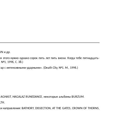
N и др.
этого нужно однако сорок пять лет пить виски. Когда тебе пятнадцать-
№1, 1996, С. 38.)
ар с интенсивными ударными». (Death City, №1. М., 1996.)
ger», AGHAST, HAGALAZ RUNEDANCE, некоторые альбомы BURZUM.
LTH.
ки направления: BATHORY, DISSECTION, AT THE GATES, CROWN OF THORNS,