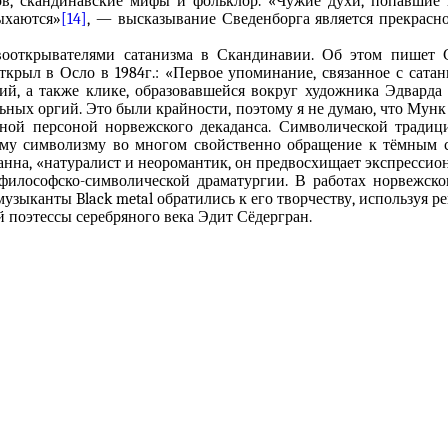
в, скандинавские мифы и фольклор. «Чужие духи, попавшие в
ыхаются»
[14]
, — высказывание Сведенборга является прекрасн
вооткрывателями сатанизма в Скандинавии. Об этом пишет 
 открыл в Осло в 1984г.: «Первое упоминание, связанное с сатан
й, а также клике, образовавшейся вокруг художника Эдварда
альных оргий. Это были крайности, поэтому я не думаю, что Мун
ой персоной норвежского декаданса. Символической традици
ому символизму во многом свойственно обращение к тёмным с
анна, «натуралист и неоромантик, он предвосхищает экспрессион
философско-символической драматургии. В работах норвежско
зыканты Black metal обратились к его творчеству, используя р
й поэтессы серебряного века Эдит Сёдергран.