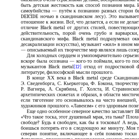
быть детская жестокость как способ познания мира.
самоубийства — путём к познанию разных сторон бы
DEICIDE ночью в скандинавском лесу). Это вызывает
отношение к жизни. Всё, что делается, а если не дела
отличие Black metal от других стилей, повествующ
действительность, порой очень грубо и варварск
скандинавского мифа. Black metal подразумевал ок
десакрализации искусства), музыкант «жил» в ином ми
— описываемый их творчестве мир являлся лишь созер
Для холодных сердцем и умопомрачительно серьезн
вскоре была осознана — кого-то поймали, кого-то по
музыкантов Black metal
[12]
отход от подростковой d
литературе, философской мысли прошлого.
В конце ХХ века в Black metal среде Скандинав
Э. Сведенборга, С. Кьеркегора, Ф. Бэкона, творчеств
Р. Вагнера, А. Скрябина, Г. Холста, И. Стравинск
архетипических сюжетах и образах, в области мистиче
если тяготение это основывалось на чисто внешней,
художников прошлого. «Лавеизм» с его здоровым поз
Еще одно особенное северное качество заставляет B
«Что такое тоска, этот душевный мрак, эта тьма? Плох
свободе? Будь я свободен, как бы я тосковал! А ведь
боишься потерять его в следующую же минуту. Моя 
северян понятие, включающее в себя помимо тоски 