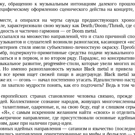
джу, обращению к музыкальным интонациям далекого прошло
пецифическому оформлению сценического действа на концерте
 месте, а опирался на черты саунда предшествующих хроно
ле, характеризовали свою музыку как Death/Doom/Thrash, где о
ходность и частично гармония — от Doom metal.
ассыпался на множество направлений, что и стало причиной спор
l музыкантов и слушателей возникли разногласия, касающиеся «
критериев стиля имели субъективно-личностную окраску. Прео
бр, подчеркнуто-примитивные средства подачи музыкального м
азаться и в первом, и во втором ряду. Парадокс, но консервати
зыкальное развитие, progressive-стили, которые увели многи
. Но именно разноплановость музыки Black metal и привела к
я все время ищет свежей пищи в андеграунде. Black metal за
е их — огонь — начал постепенно угасать. Идеалистично настр
 ли хватило мудрости понять, как его подточить? Ведь в том ч
европейских странах становление человека связано, прежде 
юдей. Коллективное сознание народов, живущих многочислен
 талантливые, одаренные, и, на свою беду, ещё и слишком сер
м «Я», с самым искренним желанием найти «своих» и отделит
 матричное направление, где присутствовали основные идейны
иям, даже при наличии гранд-идеи.
сновных идейных направления — сатанизм и язычество (последнее
лись направления, ориентированные на мифы и фольклор — viking, 