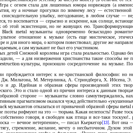
 Игра с огнем стала для лишенных юмора норвежцев (а именн
тия, ну а ночные прогулки по зимнему лесу — естественной 
 снисходительную улыбку, негодование, в любом случае — не
ется, то воспевается — серьезно и искренне, как солнце, встающе
их об этой экзистенции, но не живущих ею. Трансформирующи
и, Black metal музыканты одновременно безысходно романти
культное отношение к музыке (есть еще мистическое, этичес
ре и для иного мира, о котором повествовал; другие же направл
цаемым, а сам музыкант не был его участником.
ых детей Снежной королевы игра стала реальностью. Однако бе
садили, — а для низвержения христианства такие способы не 
estruction-культуры, произошло сосредоточение на музыке. П
ии пробуждается интерес к не-христианской философии: но н
у Дж. Мильтона, М. Метерлинка, А. Стриндберга, Х. Ибсена, Э.
ого и др. Идейная и образная сферы произведений этих твор
ского. Это и стало одной из причин интереса к данным творцам
 образной стороне — музыканты словно самоутверждались, на
итивным прагматизмом оказался чужд действительно «укушенн
lack музыкантов отказаться от привычной образной сферы metal 
ие поэты рифмуют на это — тюрьма. Какая нелепость! Разве тоск
, собственно говоря, я свободен как птица и все-таки тоскую!.
тоска — вечное нетерпение», — писал Кьеркегор
[13]
. Вот она 
тягу, стремление, желание, мечту о несбыточном. Духом этой