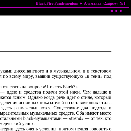
Black Fire Pandemonium
►
Альманах «Δαίμων» №1
◄
●
►
уками диссонантного и в музыкальном, и в текстовом
ся по всему миру, выявив существующую «в тени» под
 ответить на вопрос «Что есть Black?».
 — идею и средства подачи этой идеи. Чем дальше в
жется ясным. Однако когда речь идет о стиле, который
определения основных показателей и составляющих стиля.
 здесь размежевываются. Существуют два подхода в
выразительных музыкальных средств. Оба имеют место
 остальными black-музыкантами — «trend» — от тех, кто
ммерческий успех.
терии здесь очень условны, притом нельзя говорить о