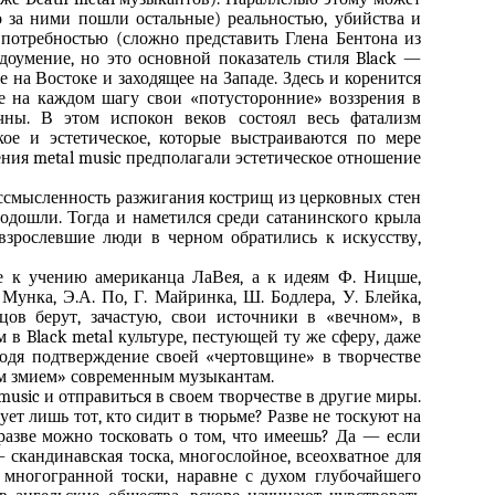
о за ними пошли остальные) реальностью, убийства и
потребностью (сложно представить Глена Бентона из
доумение, но это основной показатель стиля Black —
е на Востоке и заходящее на Западе. Здесь и коренится
е на каждом шагу свои «потусторонние» воззрения в
чны. В этом испокон веков состоял весь фатализм
кое и эстетическое, которые выстраиваются по мере
ения metal music предполагали эстетическое отношение
ссмысленность разжигания кострищ из церковных стен
подошли. Тогда и наметился среди сатанинского крыла
овзрослевшие люди в черном обратились к искусству,
е к учению американца ЛаВея, а к идеям Ф. Ницше,
 Мунка, Э.А. По, Г. Майринка, Ш. Бодлера, У. Блейка,
цов берут, зачастую, свои источники в «вечном», в
 в Black metal культуре, пестующей ту же сферу, даже
ходя подтверждение своей «чертовщине» в творчестве
ым змием» современным музыкантам.
music и отправиться в своем творчестве в другие миры.
ует лишь тот, кто сидит в тюрьме? Разве не тоскуют на
. разве можно тосковать о том, что имеешь? Да — если
— скандинавская тоска, многослойное, всеохватное для
 многогранной тоски, наравне с духом глубочайшего