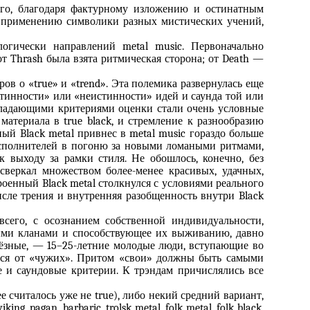
го, благодаря фактурному изложению и остинатным
, применению символики разных мистических учений,
логически направлений metal music. Первоначально
т Thrash была взята ритмическая сторона; от Death —
ов о «true» и «trend». Эта полемика развернулась еще
истинности» или «неистинности» идей и саунда той или
бладающими критериями оценки стали очень условные
атериала в true black, и стремление к разнообразию
вный Black metal привнес в metal music гораздо больше
х исполнителей в погоню за новыми ломаными ритмами,
 выходу за рамки стиля. Не обошлось, конечно, без
сверкал множеством более-менее красивых, удачных,
оенный Black metal столкнулся с условиями реального
исле трения и внутренняя разобщенность внутри Black
всего, с осознанием собственной индивидуальности,
ными кланами и способствующее их выживанию, давно
ьёзные, — 15–25-летние молодые люди, вступающие во
ься от «чужих». Притом «свои» должны быть самыми
е и саундовые критерии. К трэндам причислялись все
 считалось уже не true), либо некий средний вариант,
pagan, barbaric, trolsk metal, folk metal, folk black.