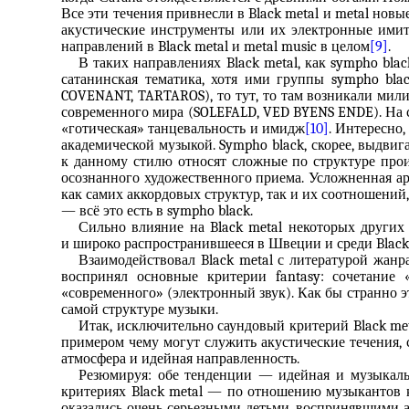
Все эти течения привнесли в Black metal и metal нов
акустические инструменты или их электронные имитац
направлений в Black metal и metal music в целом
[9]
.
В таких направлениях Black metal, как sympho black 
сатанинская тематика, хотя ими группы sympho bla
COVENANT, TARTAROS), то тут, то там возникали ми
современного мира (SOLEFALD, VED BYENS ENDE). На сты
«готическая» танцевальность и имидж
[10]
. Интересно,
академической музыкой. Sympho black, скорее, выдви
к данному стилю относят сложные по структуре прои
осознанного художественного приема. Усложненная ар
как самих аккордовых структур, так и их соотношени
— всё это есть в sympho black.
Сильно влияние на Black metal некоторых других 
и широко распространившееся в Швеции и среди Black 
Взаимодействовал Black metal с литературой жан
воспринял основные критерии fantasy: сочетание
«современного» (электронный звук). Как бы странно эт
самой структуре музыки.
Итак, исключительно саундовый критерий Black met
примером чему могут служить акустические течения, с
атмосфера и идейная направленность.
Резюмируя: обе тенденции — идейная и музыкаль
критериях Black metal — по отношению музыкантов к т
оказались очень серьезными детьми, воспринявшими а