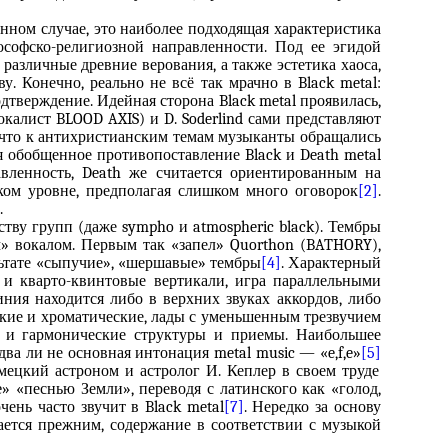
анном случае, это наиболее подходящая характеристика
лософско-религиозной направленности. Под ее эгидой
 различные древние верования, а также эстетика хаоса,
. Конечно, реально не всё так мрачно в Black metal:
тверждение. Идейная сторона Black metal проявилась,
окалист BLOOD AXIS) и D. Soderlind сами представляют
, что к антихристианским темам музыканты обращались
ся обобщенное противопоставление Black и Death metal
вленность, Death же считается ориентированным на
ком уровне, предполагая слишком много оговорок
[2]
.
.
тву групп (даже sympho и atmospheric black). Тембры
» вокалом. Первым так «запел» Quorthon (BATHORY),
ультате «сыпучие», «шершавые» тембры
[4]
. Характерный
и кварто-квинтовые вертикали, игра параллельными
ния находится либо в верхних звуках аккордов, либо
ские и хроматические, лады с уменьшенным трезвучием
е и гармонические структуры и приемы. Наибольшее
а ли не основная интонация metal music — «e,f,e»
[5]
емецкий астроном и астролог И. Кеплер в своем труде
,e» «песнью Земли», переводя с латинского как
«голод,
чень часто звучит в Black metal
[7]
. Нередко за основу
ается прежним, содержание в соответствии с музыкой