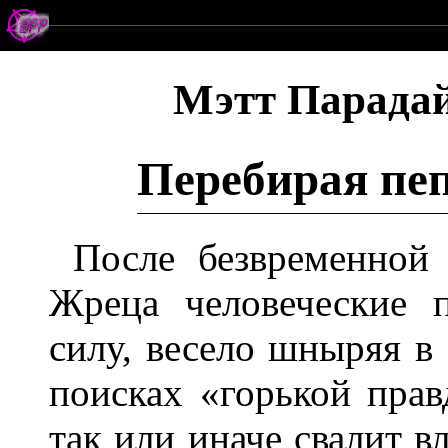
Мэтт Парада
Перебирая пе
После безвременной
Жреца человеческие 
силу, весело шныряя в
поисках «горькой прав
так или иначе свалит 