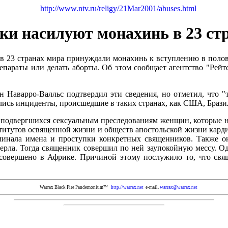
http://www.ntv.ru/religy/21Mar2001/abuses.html
и насилуют монахинь в 23 ст
23 странах мира принуждали монахинь к вступлению в половую
араты или делать аборты. Об этом сообщает агентство "Рейтер
 Наварро-Валльс подтвердил эти сведения, но отметил, что "
лись инциденты, происшедшие в таких странах, как США, Браз
от подвергшихся сексуальным преследованиям женщин, которые 
титутов освященной жизни и обществ апостольской жизни карди
минала имена и проступки конкретных священников. Также он
мерла. Тогда священник совершил по ней заупокойную мессу. 
совершено в Африке. Причиной этому послужило то, что свя
Warrax Black Fire Pandemonium™
http.//warrax.net
e-mail.
warrax@warrax.net