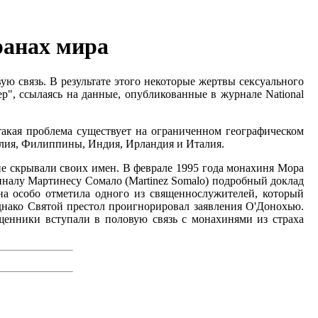
ранах мира
 связь. В результате этого некоторые жертвы сексуального
", ссылаясь на данные, опубликованные в журнале National
такая проблема существует на ограниченном географическом
илия, Филиппины, Индия, Ирландия и Италия.
не скрывали своих имен. В феврале 1995 года монахиня Мора
налу Мартинесу Сомало (Martinez Somalo) подробный доклад
а особо отметила одного из священнослужителей, который
Однако Святой престол проигнорировал заявления О'Донохью.
щенники вступали в половую связь с монахинями из страха