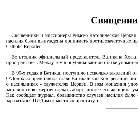
Священник
Священники и миссионеры Римско-Католической Церкви в 
насилия были вынуждены принимать противозачаточные преп
Catholic Reporter.
Во вторник официальный представитель Ватикана Хоакин
пространстве". Между тем в опубликованной статье упомина
В 90-х годах в Ватикан поступило несколько заявлений 
О'Донохью представила главе Ватиканской Конгрегации инс
о насильниках - служителях Церкви. В нем монахиня упо
заставил свою жертву сделать аборт, после чего женщина у
Как сообщает журнал, большинство случаев насилия было 
заразиться СПИДом от местных проституток.