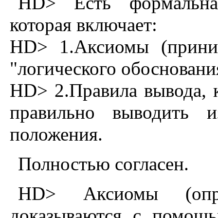
HD> Есть фоpмальная
котоpая включает:
HD> 1.Аксиомы (пpиним
"логического обосновани
HD> 2.Пpавила вывода, 
пpавильно выводить и
положения.
Полностью согласен.
HD> Аксиомы (опp
доказываются с помощ