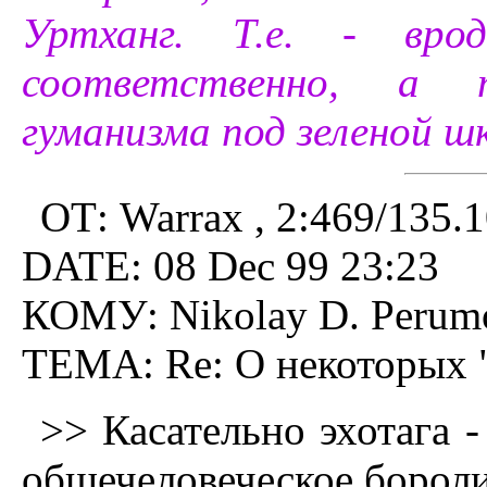
Уртханг. Т.е. - вро
соответственно, а 
гуманизма под зеленой шк
ОТ: Warrax , 2:469/135.
DATE: 08 Dec 99 23:23
КОМУ: Nikolay D. Perumo
ТЕМА: Re: О некоторых "
>> Касательно эхотага -
общечеловеческое боролис