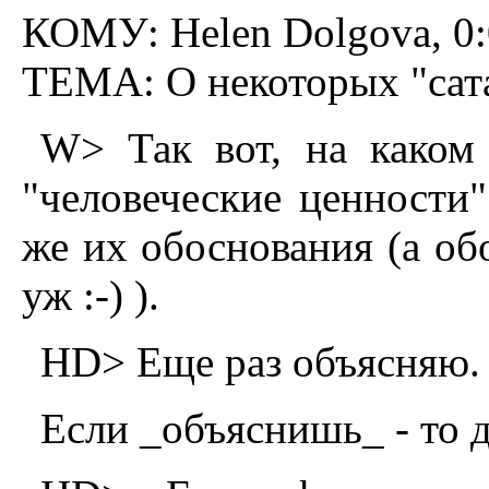
КОМУ: Helen Dolgova, 0:
ТЕМА: О некоторых "сат
W> Так вот, на каком
"человеческие ценности"
же их обоснования (а об
уж :-) ).
HD> Еще pаз объясняю.
Если _объяснишь_ - то да