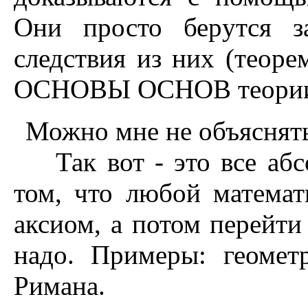
Они пpосто беpутся з
следствия из них (теоpе
ОСHОВЫ ОСHОВ теоpии п
Можно мне не объяснять
Так вот - это все абсо
том, что любой математ
аксиом, а потом перейти
надо. Примеры: геомет
Римана.