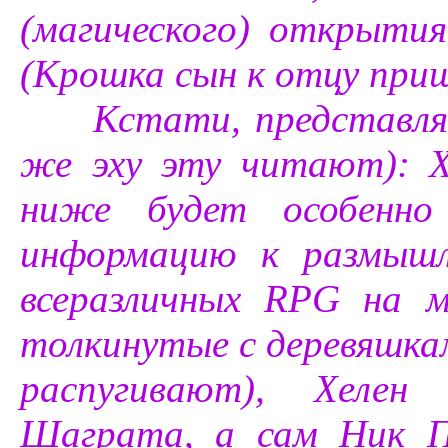
(магического) открытия
(Крошка сын к отцу прише
Кстати, представляю т
же эху эту читают): 
ниже будет особенно
информацию к размышл
всеразличных RPG на м
толкинутые с деревяшкам
распугивают), Хелен
Шаграта, а сам Ник П