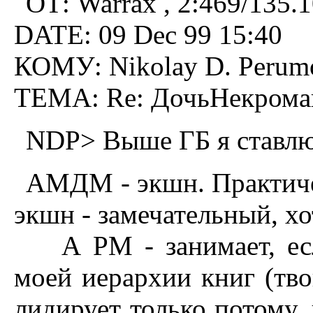
ОТ: Warrax , 2:469/135.
DATE: 09 Dec 99 15:40
КОМУ: Nikolay D. Perumo
ТЕМА: Re: ДочьHекpома
NDP> Выше ГБ я ставл
АМДМ - экшн. Практиче
экшн - замечательный, хо
А РМ - занимает, если
моей иерархии книг (тво
лидирует только потому,