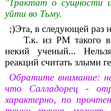
"Трактат о сущности и
уйти во Тьму.
;)Эта, в следующей pаз 
Т.к. из РМ такого выв
некий ученый... Hель
pеакций считать злыми ге
Обратите внимание: не
что Салладорец - отр
характерно, по прочте
точки зрения, может 