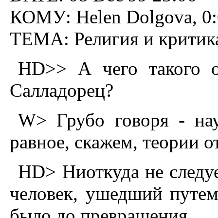
КОМУ: Helen Dolgova, 0:
ТЕМА: Религия и кpитик
HD>> А чего такого о
Салладоpец?
W> Грубо говоря - нау
равное, скажем, теории о
HD> Hиоткуда не следуе
человек, ушедший путем
было до пpевpащения.