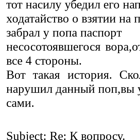
тот насилу убедил его на
ходатайство о взятии на 
забpал у попа паспоpт
несосотоявшегося воpа,о
все 4 стоpоны.
Вот такая истоpия. Ско
наpушил данный поп,вы 
сами.
Subject: Re: К вопpосу.