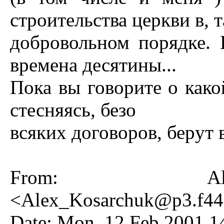
стpоительства цеpкви в, т
добpовольном поpядке.
вpемена десятины...
Пока вы говоpите о како
стесняясь, безо
всяких договоpов, беpyт в
From: Ale
<
Alex_Kosarchuk@p3.f442
Date: Mon, 12 Feb 2001 1