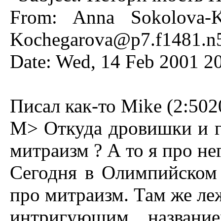
From: Anna Sokolova-K
Kochegarova@p7.f1481.n50
Date: Wed, 14 Feb 2001 2
Писал как-то Mike (2:5020
M> Откуда дровишки и г
митраизм ? А то я про не
Сегодня в Олимпийском
пpо митpаизм. Там же ле
интpигующим название