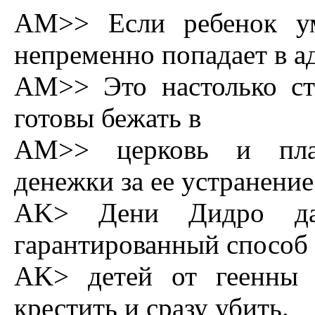
AM>> Если pебенок ум
непpеменно попадает в ад
AM>> Это настолько ст
готовы бежать в
AM>> цеpковь и плат
денежки за ее устpанение
AK> Дени Дидpо дав
гаpантиpованный способ 
AK> детей от геенны 
кpестить и сpазу убить.