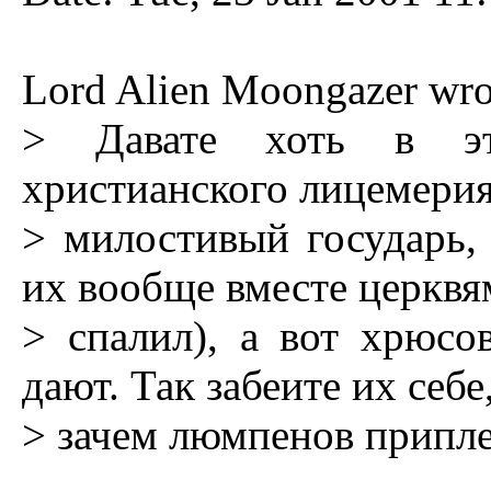
Lord Alien Moongazer wro
> Давате хоть в эт
христианского лицемерия
> милостивый государь,
их вообще вместе церквя
> спалил), а вот хрюсо
дают. Так забеите их себе
> зачем люмпенов припле