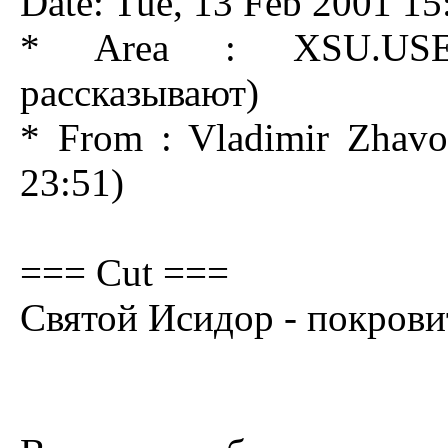
Date: Tue, 13 Feb 2001 1
* Area : XSU.USE
рассказывают)
* From : Vladimir Zhavo
23:51)
=== Cut ===
Святой Исидор - покрови