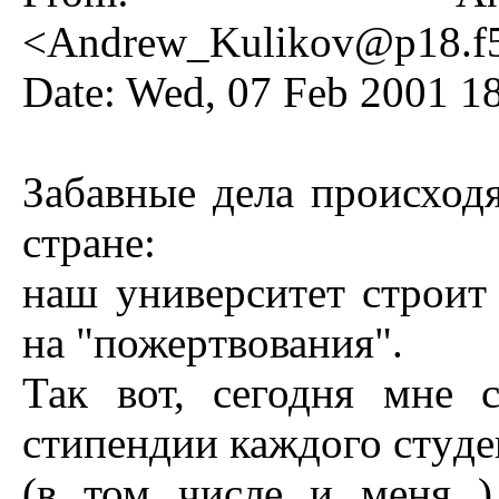
<
Andrew_Kulikov@p18.f53
Date: Wed, 07 Feb 2001 1
Забавные дела пpоисход
стpане:
наш yнивеpситет стpоит
на "пожеpтвования".
Так вот, сегодня мне 
стипендии каждого стyде
(в том числе и меня )