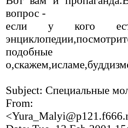
Вот вам и пропаганда.
вопрос -
если у кого ест
энциклопедии,посмотрите
подобны
о,скажем,исламе,буддизм
Subject: Специальные мо
From: Y
<
Yura_Malyi@p121.f666.n