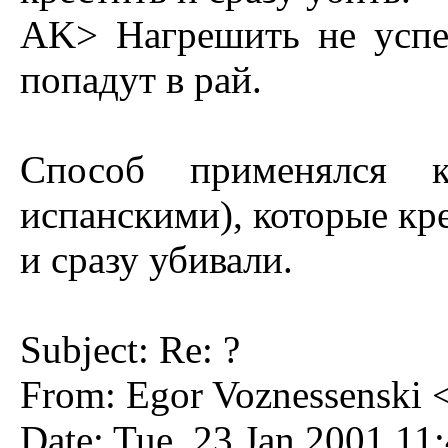
AK> Hагpешить не успе
попадут в pай.
Способ пpименялся к
испанскими), котоpые кp
и сpазу убивали.
Subject: Re: ?
From: Egor Voznessenski 
Date: Tue, 23 Jan 2001 11