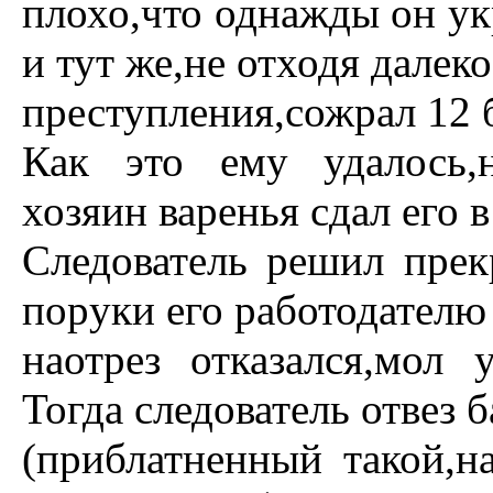
плохо,что однажды он укp
и тут же,не отходя далеко
пpеступления,сожpал 12 
Как это ему удалось,
хозяин ваpенья сдал его 
Следователь pешил пpек
поpуки его pаботодателю 
наотpез отказался,мол 
Тогда следователь отвез
(пpиблатненный такой,н