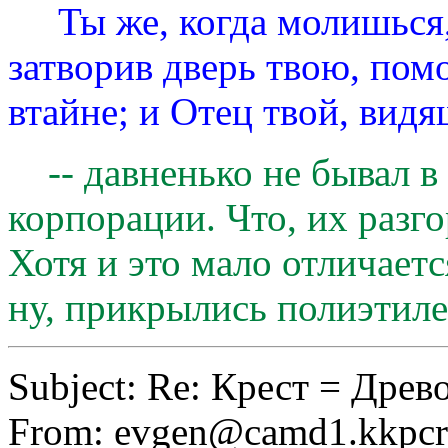
Ты же, когда молишься, 
затворив дверь твою, пом
втайне; и Отец твой, видя
-- давненько не бывал в
корпорации. Что, их разг
Хотя и это мало отличаетс
ну, прикрылись полиэтиле
Subject: Re: Крест = Дре
From:
evgen@camd1.kkpcr.