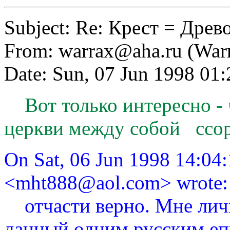
Subject: Re: Крест = Дре
From:
warrax@aha.ru
(War
Date: Sun, 07 Jun 1998 0
Вот только интересно - 
церкви между собой ссор
On Sat, 06 Jun 1998 14:04
<
mht888@aol.com
> wrote:
отчасти верно. Мне личн
данный одним русским еп