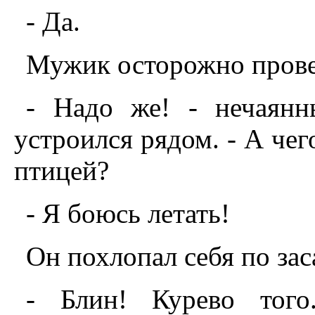
- Да.
Мужик осторожно прове
- Hадо же! - нечаянн
устроился рядом. - А чег
птицей?
- Я боюсь летать!
Он похлопал себя по за
- Блин! Курево того