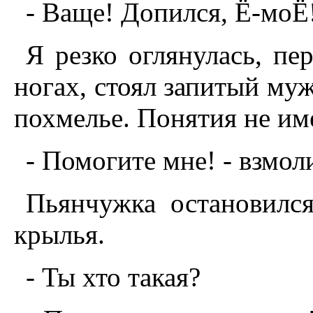
- Ваще! Допился, Ё-моЁ
Я резко оглянулась, пе
ногах, стоял запитый му
похмелье. Понятия не им
- Помогите мне! - взмоли
Пьянчужка остановилс
крылья.
- Ты хто такая?