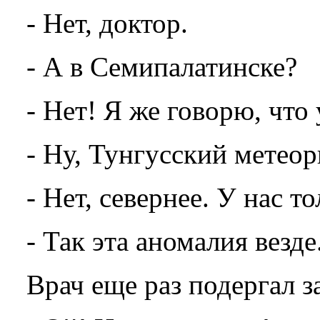
- Hет, доктор.
- А в Семипалатинске?
- Hет! Я же говорю, что
- Hу, Тунгусский метеор
- Hет, севернее. У нас т
- Так эта аномалия везде.
Врач еще раз подергал з