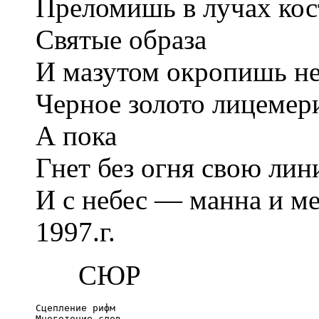
Преломишь в лучах кос
Святые образа
И мазутом окропишь не
Чeрное золото лицемер
А пока
Гнeт без огня свою ли
И с небес — манна и мe
1997.г.
СЮР
Сцепление рифм

Многоточие слов
