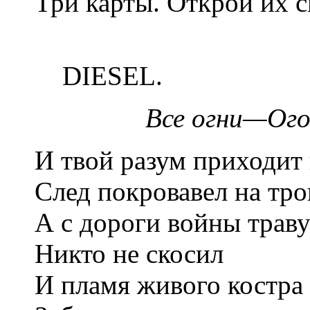
Три карты. Открой их с
1995.
DIESEL.
Все огни—Огон
И твой разум приходит 
След покровавел на тро
А с дороги войны трав
Никто не скосил
И пламя живого костра