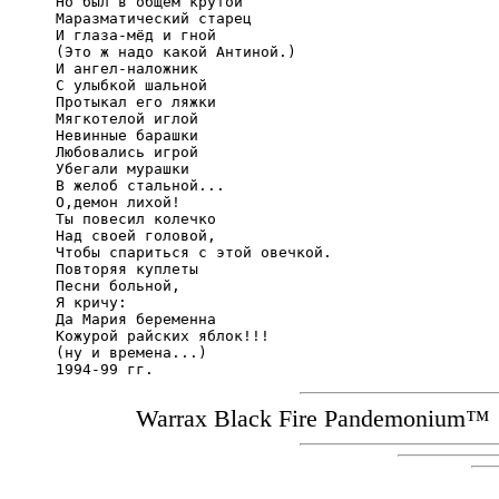
Но был в общем крутой

Маразматический старец

И глаза-мёд и гной

(Это ж надо какой Антиной.)

И ангел-наложник

С улыбкой шальной

Протыкал его ляжки

Мягкотелой иглой

Невинные барашки

Любовались игрой

Убегали мурашки

В желоб стальной...

О,демон лихой!

Ты повесил колечко

Над своей головой,

Чтобы спариться с этой овечкой.

Повторяя куплеты

Песни больной,

Я кричу:

Да Мария беременна

Кожурой райских яблок!!!

(ну и времена...)

1994-99 гг.
Warrax Black Fire Pandemonium