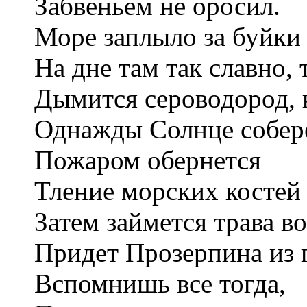
Забвеньем не оросил.
Море заплыло за буйки
На дне там так славно,
Дымится сероводород, 
Однажды Солнце соберe
Пожаром обернeтся
Тление морских косте
Затем займeтся трава в
Придeт Прозерпина из 
Вспомнишь всe тогда,