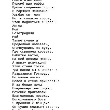
Пулемётные риффы

Вдоль смиренных голов

В горящем межножье

Улыбается тлен

Но ты слишком хорош,

Чтоб подняться с колен

Ангел

Мой

Безотрадный

Мой

Такие куплеты

Продолжал напевать,

Оглянувшись на сушу,

Где скрипела кровать.

Набитые ватой,

На ней лежали мешки.

А внизу испускали

Утки стоны тоски...

"Да пошли вы в Очко!" ѕ

Разразился Господь,

Но малое число

Велел к стене приколотьѕ

И за белые полы

Бледношерстных одежд

Меченые прикололи

Благолепных невежд.

Богохульного Бога

Я проклял с ленцойѕ

Он судил слишком строго,
