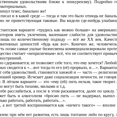
вственным удовольствиям ближе к эпикуреизму). Подробно 
 материальных.
винул тезис, банально же!
 писал и в какой среде — тогда и там это было отнюдь не банал
равно не приветствующая таковые. Вы видели где-нибудь улыба
стантском варианте «трудись как можно больше» на американс
тором иметь увлечения, маленькие слабости для удовольств
о лишь по количественному подходу — всё же XX век. Качес
рвативных ценностей «будь как все». Конечно же, человеческ
ть позже самые ушлые бизнесмены коммерциализировали протес
щество считает «неприличным» всё, что не соответствует прив
внутренний.
о сдерживается, не позволяет себе того, что ему хочется? Любо
х сводится к «…вот тогда-то его (её) прорвало, и…». Варианта 
т себя удовольствий, становится ханжой и — часто — религиоз
оший пример. Исчезает даже социализация личности, не говоря
. В лёгком варианте — это «ему (ей) пить нельзя, такое твори
и могут быть тихими, милыми и т.д.
бе расслабиться, а после в этом раскаивается, далее по циклу
ожет быть и алкоголизм «бросаю пить — не выдержал, выпил —
лько работать, работать, работать…».
 а вот третий воспринимается как «ничего такого» — вполне 
лем: при нём нет развития, есть лишь топтание либо по кругу,