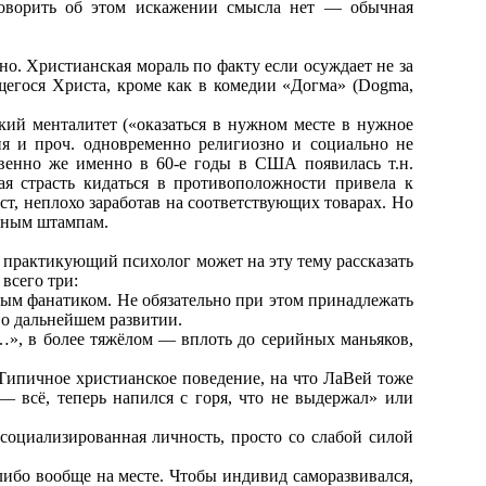
говорить об этом искажении смысла нет — обычная
ьно. Христианская мораль по факту если осуждает не за
ющегося Христа, кроме как в комедии «Догма» (Dogma,
кий менталитет («оказаться в нужном месте в нужное
ия и проч. одновременно религиозно и социально не
твенно же именно в 60-е годы в США появилась т.н.
ая страсть кидаться в противоположности привела к
т, неплохо заработав на соответствующих товарах. Но
ычным штампам.
й практикующий психолог может на эту тему рассказать
всего три:
ным фанатиком. Не обязательно при этом принадлежать
 о дальнейшем развитии.
т…», в более тяжёлом — вплоть до серийных маньяков,
. Типичное христианское поведение, на что ЛаВей тоже
 всё, теперь напился с горя, что не выдержал» или
социализированная личность, просто со слабой силой
 либо вообще на месте. Чтобы индивид саморазвивался,