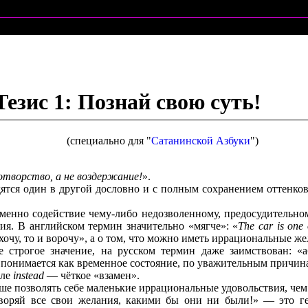
езис 1: Познай свою суть!
(специально для "
Сатанинской Азбуки
")
творство, а не воздержание!
».
ятся один в другой дословно и с полным сохранением оттенков
именно содействие чему-либо недозволенному, предосудительно
ия. В английском термин значительно «мягче»: «
The car is one
хочу, то и ворочу», а о том, что можно иметь иррациональные же
 строгое значение, на русском термин даже заимствован: «
 понимается как временное состояние, по уважительным причин
але
instead
— чёткое «взамен».
чше позволять себе маленькие иррациональные удовольствия, чем
воряй все свои желания, какими бы они ни были!» — это ге