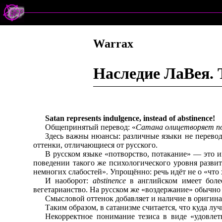
Warrax
Наследие ЛаВея. Т
Satan represents indulgence, instead of abstinence!
Общепринятый перевод: «
Сатана олицетворяет по
Здесь важны нюансы: различные языки не перевод
оттенки, отличающиеся от русского.
В русском языке «потворство, потакание» — это 
поведении такого же психологического уровня развит
немногих слабостей». Упрощённо: речь идёт не о «что 
И наоборот:
abstinence
в английском имеет более
вегетарианство. На русском же «воздержание» обычно
Смысловой оттенок добавляет и наличие в оригин
Таким образом, в сатанизме считается, что куда лу
Некорректное понимание тезиса в виде «удовлет