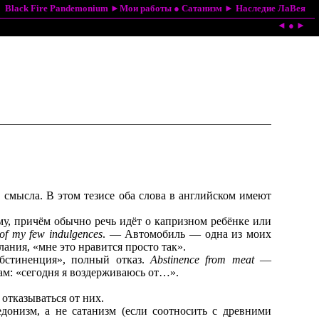
Black Fire Pandemonium
►
Мои работы
●
Сатанизм
►
Наследие ЛаВея
◄
●
►
 смысла. В этом тезисе оба слова в английском имеют
му, причём обычно речь идёт о капризном ребёнке или
 of my few indulgences
. — Автомобиль — одна из моих
лания, «мне это нравится просто так».
абстиненция», полный отказ.
Abstinence from meat
—
ам: «сегодня я воздерживаюсь от…».
 отказываться от них.
донизм, а не сатанизм (если соотносить с древними