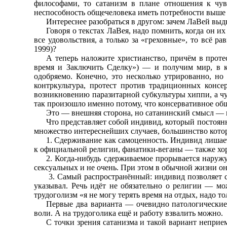
философами, то сатанизм в плане отношения к чу
неспособность общечеловека иметь потребности выше
Интереснее разобраться в другом: зачем ЛаВей выд
Говоря о текстах ЛаВея, надо помнить, когда он их
все удовольствия, а только за «греховные», то всё 
1999)?
А теперь наложите христианство, причём в проте
время и Заключить Сделку») — и получим мир, в ко
одобряемо. Конечно, это несколько утрированно, н
контркультура, протест против традиционных консе
возникновению паразитарной субкультуры хиппи, а чу
так произошло именно потому, что консервативное об
Это — внешняя сторона, но сатанинский смысл — 
Что представляет собой индивид, который постоянн
множество интереснейших случаев, большинство которы
1. Сдерживание как самоценность. Индивид лишае
к официальной религии, фанатики-веганы — также хор
2. Когда-нибудь сдерживаемое прорывается наружу
сексуальных и не очень. При этом в обычной жизни он
3. Самый распространённый: индивид позволяет се
указывал. Речь идёт не обязательно о религии — м
трудоголизм «я не могу терять время на отдых, надо то
Первые два варианта — очевидно патологические,
воли. А на трудоголика ещё и работу взвалить можно.
С точки зрения сатанизма и такой вариант неприем