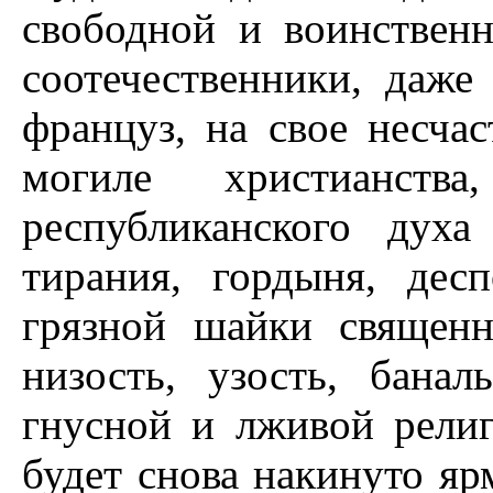
свободной и воинствен
соотечественники, даже
француз, на свое несчас
могиле христианств
республиканского духа
тирания, гордыня, дес
грязной шайки священн
низость, узость, бана
гнусной и лживой рели
будет снова накинуто яр