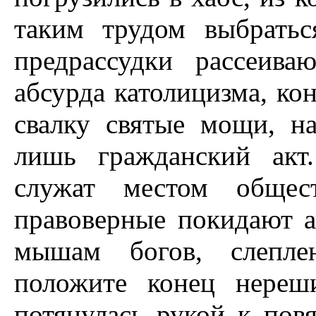
таким трудом выбрать
предрассудки рассеива
абсурда католицизма, ко
свалку святые мощи, на
лишь гражданский акт
служат местом общес
правоверные покидают а
мышам богов, слепле
положите конец нереш
потянулась рукой к повя