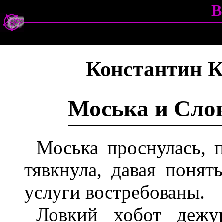
B
Константин 
Моська и Сло
Моська проснулась, п
тявкнула, давая поня
услуги востребованы.
Ловкий хобот дежу