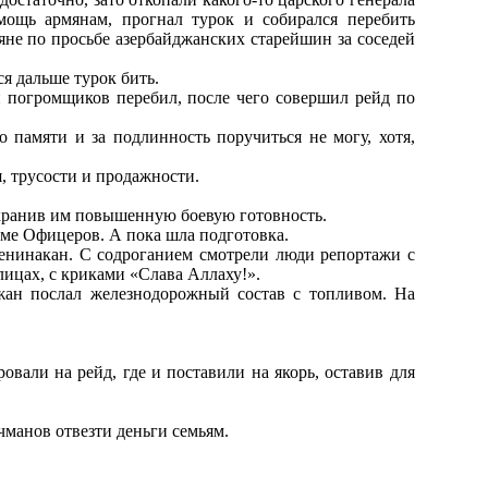
мощь армянам, прогнал турок и собирался перебить
яне по просьбе азербайджанских старейшин за соседей
лся дальше турок бить.
и погромщиков перебил, после чего совершил рейд по
 памяти и за подлинность поручиться не могу, хотя,
, трусости и продажности.
охранив им повышенную боевую готовность.
оме Офицеров. А пока шла подготовка.
Ленинакан. С содроганием смотрели люди репортажи с
лицах, с криками «Слава Аллаху!».
жан послал железнодорожный состав с топливом. На
овали на рейд, где и поставили на якорь, оставив для
манов отвезти деньги семьям.