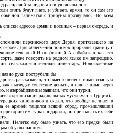
ред расправой за недостаточную лояльность.
сли опять будут гнать и убивать армян, то он сам его
и обычной галиматьи с трибуны прозвучало: «Во всем
ь списки адресов армян и военных – первая очередь, и
.
вспомнили персидского царя Дария, притязавшего на
х героев. Для облегчения поисков прорвали границу с
селяющие северный Иран (южный Азербайджан, как его
сорта, даже говорить на родном языке им запрещено.
й сельскохозяйственный инвентарь. Новоявленные
им давно руки поотрубали бы.
рства, рассказывал, что вместо денег с ними зачастую
 как выглядят советские деньги, и шли с ними через
ю, и азербайджанцы заявили, что они турки.
(боевая организация радикальных мусульман в Турции).
турецких чиновников и сказал, что вообще не знает в
 за ее армией тащился всякий сброд, промышлявший
территорию им турки подарили, но признавать их себе
ать.
вали. Нелегко ему было узнать, что его предки были
вцам об услышанном.
достаточно, зато откопали какого-то царского генерала