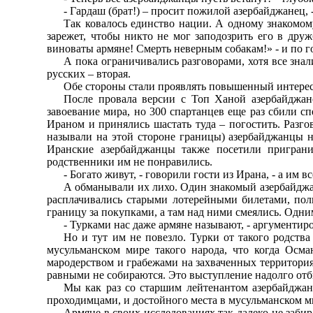
- Гардаш (брат!) – просит пожилой азербайджанец, 
Так ковалось единство нации. А одному знакомому
зарежет, чтобы никто не мог заподозрить его в дру
виноваты армяне! Смерть неверным собакам!» - и по го
А пока ограничивались разговорами, хотя все знал
русских – вторая.
Обе стороны стали проявлять повышенный интерес к
После провала версии с Топ Ханой азербайджанс
завоевание мира, но 300 спартанцев еще раз сбили с
Ираном и принялись шастать туда – погостить. Разг
называли на этой стороне границы) азербайджанцы н
Иранские азербайджанцы также посетили пригран
родственники им не понравились.
- Богато живут, - говорили гости из Ирана, - а им 
А обманывали их лихо. Один знакомый азербайджане
расплачивались старыми лотерейными билетами, поль
границу за покупками, а там над ними смеялись. Одни
- Турками нас даже армяне называют, - аргументир
Но и тут им не повезло. Турки от такого родств
мусульманском мире такого народа, что когда Осм
мародерством и грабежами на захваченных территория
равными не собираются. Это выступление надолго отб
Мы как раз со старшим лейтенантом азербайджанц
проходимцами, и достойного места в мусульманском м
Армяне в своих исследованиях так далеко не забира