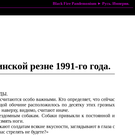
Black Fire Pandemonium
►
Русь. Империя.
ской резне 1991-го года.
ОДЫ.
 считаются особо важными. Кто определяет, что сейчас
ждой обочине расположилось по десятку этих грозных
 наверху, видимо, считают иначе.
бездомным собакам. Собаки привыкли к постоянной и
змять ноги.
ют солдатам всякие вкусности, заглядывают в глаза с
с стрелять не будете?»