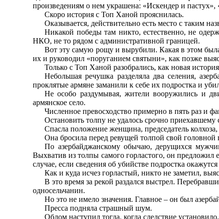
произведениям о нем украшена: «Искендер и пастух»,
Скоро история с Топ Ханой прояснилась.
Оказывается, действительно есть место с таким наз
Никакой победы там никто, естественно, не одерж
НКО, не то рядом с административной границей.
Вот эту самую рощу и вырубили. Какая в этом была
их и руководил «поруганием святыни», как позже выяс
Только с Топ Ханой разобрались, как новая истори
Небольшая речушка разделяла два селения, азер
проклятые армяне заманили к себе их подростка и уби
Не особо раздумывая, жители вооружились и дв
армянское село.
Численное превосходство примерно в пять раз и ф
Остановить толпу не удалось срочно приехавшему 
Спасла положение женщина, председатель колхоза,
Она бросила перед ревущей толпой свой головной п
По азербайджанскому обычаю, дерущихся мужчин
Выхватив из толпы самого горластого, он предложил е
случае, если сведения об убийстве подростка окажутся
Как и куда исчез горластый, никто не заметил, выяс
В это время за рекой раздался выстрел. Перебравш
односельчанин.
Но это не имело значения. Главное – он был азерба
Пресса подняла страшный шум.
Облом наступил тогда, когда следствие установило