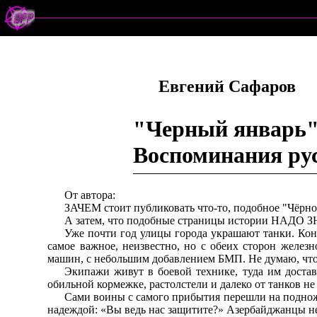
Евгений Сафаров
"Черный январь"
Воспоминания рус
От автора:
ЗАЧЕМ стоит публиковать что-то, подобное "Чёрном
А затем, что подобные страницы истории НАДО З
Уже почти год улицы города украшают танки. Конеч
самое важное, неизвестно, но с обеих сторон желез
машин, с небольшим добавлением БМП. Не думаю, что к
Экипажи живут в боевой технике, туда им доста
обильной кормежке, растолстели и далеко от танков не
Сами воины с самого прибытия перешли на подножн
надеждой: «Вы ведь нас защитите?» Азербайджанцы не 