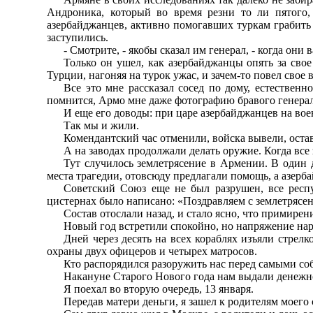
Андроника, который во время резни то ли пятого,
азербайджанцев, активно помогавших туркам грабить 
заступились.
- Смотрите, - якобы сказал им генерал, - когда они 
Только он ушел, как азербайджанцы опять за сво
Турции, нагоняя на турок ужас, и зачем-то повел свое 
Все это мне рассказал сосед по дому, естествен
помнится, Армо мне даже фотографию бравого генерал
И еще его доводы: при царе азербайджанцев на вое
Так мы и жили.
Комендантский час отменили, войска вывели, оста
А на заводах продолжали делать оружие. Когда все
Тут случилось землетрясение в Армении. В один 
места трагедии, отовсюду предлагали помощь, а азерб
Советский Союз еще не был разрушен, все респ
цистернах было написано: «Поздравляем с землетрясе
Состав отослали назад, и стало ясно, что примирен
Новый год встретили спокойно, но напряжение нар
Дней через десять на всех кораблях изъяли стрел
охраны двух офицеров и четырех матросов.
Кто распорядился разоружить нас перед самыми соб
Накануне Старого Нового года нам выдали денежно
Я поехал во вторую очередь, 13 января.
Передав матери деньги, я зашел к родителям моего 