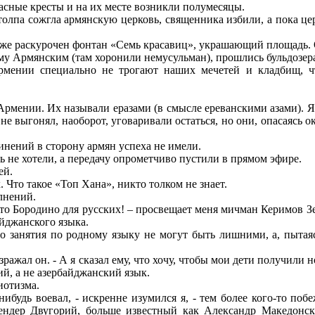
асные кресты и на их месте возникли полумесяцы.
а толпа сожгла армянскую церковь, священника избили, а пока 
т же раскурочен фонтан «Семь красавиц», украшающий площадь.
му Армянским (там хоронили немусульман), прошлись бульдозер
рмении специально не трогают наших мечетей и кладбищ, ч
рмении. Их называли еразами (в смысле ереванскими азами). Я 
не выгонял, наоборот, уговаривали остаться, но они, опасаясь 
инений в сторону армян успеха не имели.
ь не хотели, а передачу опрометчиво пустили в прямом эфире.
ей.
. Что такое «Топ Хана», никто толком не знает.
лнений.
 что Бородино для русских! – просвещает меня мичман Керимов З
йджанского языка.
то занятия по родному языку не могут быть лишними, а, пытая
зражал он. - А я сказал ему, что хочу, чтобы мои дети получил
ий, а не азербайджанский язык.
иотизма.
ибудь воевал, - искренне изумился я, - тем более кого-то поб
кендер Двугорий, больше известный как Александр Македонс