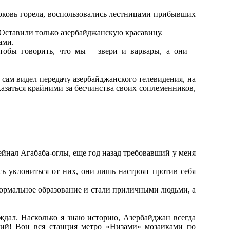
церковь горела, воспользовались лестницами прибывших
 Оставили только азербайджанскую красавицу.
ами.
тобы говорить, что мы – звери и варвары, а они –
сам видел передачу азербайджанского телевидения, на
оказаться крайними за бесчинства своих соплеменников,
ейнал Агабаба-оглы, еще год назад требовавший у меня
сь уклониться от них, они лишь настроят против себя
и нормальное образование и стали приличными людьми, а
еждал. Насколько я знаю историю, Азербайджан всегда
кий! Вон вся станция метро «Низами» мозаиками по