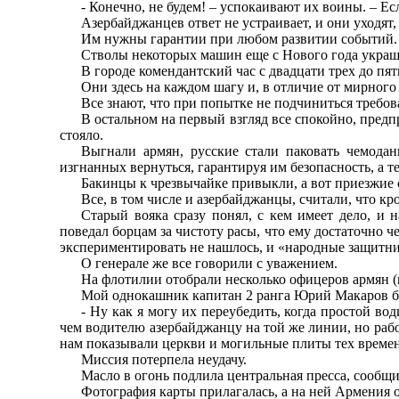
- Конечно, не будем! – успокаивают их воины. – Ес
Азербайджанцев ответ не устраивает, и они уходят
Им нужны гарантии при любом развитии событий.
Стволы некоторых машин еще с Нового года укра
В городе комендантский час с двадцати трех до пя
Они здесь на каждом шагу и, в отличие от мирного
Все знают, что при попытке не подчиниться требов
В остальном на первый взгляд все спокойно, пред
стояло.
Выгнали армян, русские стали паковать чемодан
изгнанных вернуться, гарантируя им безопасность, а 
Бакинцы к чрезвычайке привыкли, а вот приезжие с
Все, в том числе и азербайджанцы, считали, что кр
Старый вояка сразу понял, с кем имеет дело, и 
поведал борцам за чистоту расы, что ему достаточно 
экспериментировать не нашлось, и «народные защитни
О генерале же все говорили с уважением.
На флотилии отобрали несколько офицеров армян (
Мой однокашник капитан 2 ранга Юрий Макаров бы
- Ну как я могу их переубедить, когда простой в
чем водителю азербайджанцу на той же линии, но раб
нам показывали церкви и могильные плиты тех времен,
Миссия потерпела неудачу.
Масло в огонь подлила центральная пресса, сообщ
Фотография карты прилагалась, а на ней Армения 