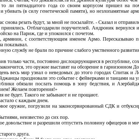
 то ли пятнадцатого года со своим корпусом пришел на по
и убивать (в силу генетической памяти), но незлопамятные арм
вас снова резать будут, за мной не посылайте. - Сказал и отправи
е принялись. Отблагодарили поручителей. Андроник вернулся 
войско на Париж, где и упокоился с почетом.
но, армянин, с соответствующим именем Армо. Пересказываю по
а показывал.
нную службу не брали по причине слабого умственного развития
вив только части, постоянно дислоцирующиеся в республике, с
 закончится, это оружие выставят на обозрение в гарнизонном Д
день весь мир узнал о неведомых до этого городах Спитак и 
айджанцы праздновали это событие с фейверками и танцами на у
ублики обязали послать помощь в зону бедствия, и Азербайд
нием! Желаем повторения!»
ия не будет. Такого не забывают и не прощают.
астало с каждым днем.
ковое оружие, погрузили на законсервированный СДК и отбуксир
ытиями, неизвестно до сих пор.
е довольствие и разрешили отпустить половину офицеров и мич
старого друга.