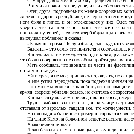
Сам друг давно жил в Москве, а родители и дочь ос
Вот я и отправился предупредить их об опасности и
Отец друга, подполковник железнодорожных войск
железных дорог в республике, не верил, что его могут
нога была в гипсе, и он отлеживался у них. Олег, та
уверять, что им ничего не грозит, что все его парт
наполовину еврей, а евреев азербайджанцы считают 
выслушал побледнел и сказал:
- Балаянов громят! Бэлу избили, сына куда-то увезли
Балаяны – это семья его приятеля и сослуживца, к
Я предложил им немедленно идти к нам, русских ещ
что были совершенно не способны пройти два квартала
Мать сообщала, что звонили из части, на флотилии
он за мной заедет.
Уйти сразу я не мог, пришлось подождать, пока пр
Я еще успел переодеться, пока подъехал мичман на
По пути мы видели, как действуют погромщики. 
армян, зверски убивали хозяев, не считаясь с возрасто
К ним с энтузиазмом присоединялись соседи жертв,
Трупы выбрасывали из окна, и на улице над ними
отставали от взрослых, тащили все, что могли унести,
На площади «Украины» примерно сорок этих звере
На улице Камо на балконной решетке распяли девоч
А мы бездействовали.
Люди бежали к нам за помощью, а командование фл