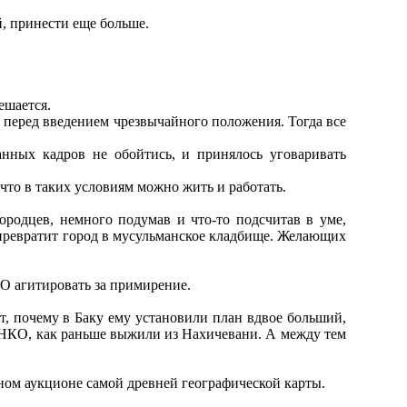
й, принести еще больше.
ешается.
х перед введением чрезвычайного положения. Тогда все
анных кадров не обойтись, и принялось уговаривать
что в таких условиям можно жить и работать.
ородцев, немного подумав и что-то подсчитав в уме,
н превратит город в мусульманское кладбище. Желающих
О агитировать за примирение.
ет, почему в Баку ему установили план вдвое больший,
з НКО, как раньше выжили из Нахичевани. А между тем
тном аукционе самой древней географической карты.