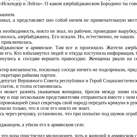
 «Искендер и Лейла». О каком азербайджанском Бородино ты гов
ванием.
ивал, а представляет оно собой ничем не примечательную мест
 необходимость, никто не знал, но рабочие, проведшие вырубку,
нилось, азербайджанец. Его искали. Но, естественно, не нашли.
я приключилась.
байджанское и армянское. Там все и произошло. Жители азерб
ли его. Кто взбаламутил людей и откуда поступила информация, 
инулись к соседям вершить правосудие. Женщины рвали на с
актор внезапности, поскольку соседи ничего не подозревали, пр
секретарю райкома партии.
 депутат Верховного Совета республики и Герой Социалистическ
латок, и толпа остановилась.
 может разнять уважаемая женщина, бросив между ними плат
му и еще нескольким представителям отправиться вместе с ним к
 провокацией (знал секретарь свой народ) передать крикуна в р
нили только, что в селе его никто не знает.
ись через речушку, установили, что при попытке под шумок огр
йджанцем, а убили его в армянском селе.
, что вора пристрелил милиционер, хоть и живший в армянском 