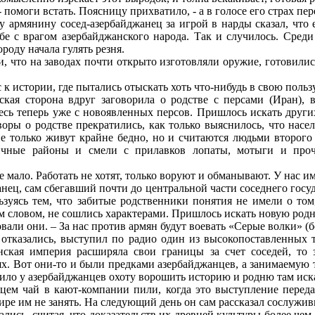
- помоги встать. Поясницу прихватило, - а в голосе его страх пе
 армянину сосед-азербайджанец за игрой в нарды сказал, что е
жбе с врагом азербайджанского народа. Так и случилось. Сред
роду начала гулять резня.
и, что на заводах почти открыто изготовляли оружие, готовилис
 истории, где пытались отыскать хоть что-нибудь в свою пользу
кая сторона вдруг заговорила о родстве с персами (Иран), 
песь теперь уже с новоявленных персов. Пришлось искать други
оворы о родстве прекратились, как только выяснилось, что на
е только живут крайне бедно, но и считаются людьми второго 
ичные районы и смели с прилавков лопаты, мотыги и прочи
все мало. Работать не хотят, только воруют и обманывают. У нас 
ц, сам сбегавший почти до центральной части соседнего госуда
зуясь тем, что забитые родственники понятия не имели о том,
м словом, не сошлись характерами. Пришлось искать новую родн
овали они. – За нас против армян будут воевать «Серые волки» 
а отказались, выступил по радио один из высокопоставленных 
анская империя расширяла свои границы за счет соседей, то
х. Вот они-то и были предками азербайджанцев, а занимаемую 
ило у азербайджанцев охоту ворошить историю и родню там иск
ем чай в кают-компании пили, когда это выступление переда
ире им не занять. На следующий день он сам рассказал сослужи
лись, считая, что доказательств их древней культуры более чем 