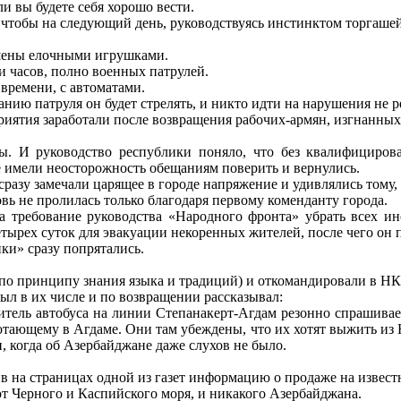
ли вы будете себя хорошо вести.
, чтобы на следующий день, руководствуясь инстинктом торгаше
шены елочными игрушками.
ти часов, полно военных патрулей.
 времени, с автоматами.
анию патруля он будет стрелять, и никто идти на нарушения не р
приятия заработали после возвращения рабочих-армян, изгнанны
ы. И руководство республики поняло, что без квалифициров
те имели неосторожность обещаниям поверить и вернулись.
разу замечали царящее в городе напряжение и удивлялись тому, 
овь не пролилась только благодаря первому коменданту города.
на требование руководства «Народного фронта» убрать всех ин
четырех суток для эвакуации некоренных жителей, после чего о
ки» сразу попрятались.
по принципу знания языка и традиций) и откомандировали в НК
л в их числе и по возвращении рассказывал:
одитель автобуса на линии Степанакерт-Агдам резонно спрашива
отающему в Агдаме. Они там убеждены, что их хотят выжить и
 когда об Азербайджане даже слухов не было.
ив на страницах одной из газет информацию о продаже на извес
от Черного и Каспийского моря, и никакого Азербайджана.