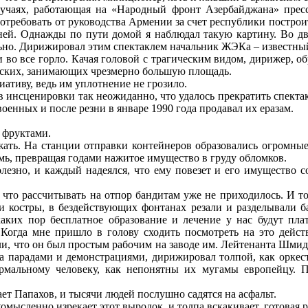
учаях, работающая на «Народный фронт Азербайджана» пресса
отребовать от руководства Армении за счет республики построи
ей. Однажды по пути домой я наблюдал такую картину. Во дв
льно. Дирижировал этим спектаклем начальник ЖЭКа – известный
 во все горло. Качая головой с трагическим видом, дирижер, о
усских, занимающих чрезмерно большую площадь.
ативу, ведь им уплотнение не грозило.
в инсценировки так неожиданно, что удалось прекратить спекта
оенных и после резни в январе 1990 года продавал их еразам.
 фруктами.
жать. На станции отправки контейнеров образовались огромные
мь, превращая годами нажитое имущество в груду обломков.
лезно, и каждый надеялся, что ему повезет и его имущество с
 что рассчитывать на отпор бандитам уже не приходилось. И т
 костры, в бездействующих фонтанах резали и разделывали б
аких пор бесплатное образование и лечение у нас будут пла
Когда мне пришло в голову сходить посмотреть на это действ
, что он был простым рабочим на заводе им. Лейтенанта Шмидт
а парадами и демонстрациями, дирижировал толпой, как орке
рмальному человеку, как непонятны их мугамы европейцу. По
вает Папахов, и тысячи людей послушно садятся на асфальт.
комысленно изрекает этот выродок, и толпа вскакивает, готовая 