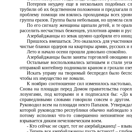
Потерпев неудачу еще в нескольких подобных сл
трубили об их бедственном положении и предлагали п
проблему помощи им взялись проходимцы всех уровн
группа еразов. Группа была небольшая, но шумела си
По его сигналу женщины щипали детей, и те орали
расселить несчастных беженцев, уплотнив армян и р
Азербайджанцы из зевак шумно одобряли его иници
Пришлось вмешаться. Это оказалось для участнико
чистые бланки ордеров на квартиры армян, русских и в
Лето и начало осени прошли довольно спокойно.
Азербайджанцы были заняты торговлей овощами и
Остальные воспользовались затишьем и стали уез
отправкой контейнер поднимали краном и грохали озе
Искать управу на творимый беспредел было беспо
чтобы их имущество не ломали.
К ноябрю соотношение сил изменилось настолько,
Снова на площади перед Домом правительства горели
лозунгами, под которыми и я подписался бы: «До к
справедливыми словами говорили совсем о другом. 
Руководил всем на площади некто Папахов. Утверждали
которой руководство республики обычно наблюдало з
потому исполнял что-то совершенно непонятное но
взрывается диким нечеловеческим воем.
- Кто сейчас не сядет, тот не азербайджанец! – взы
- Теперь все азербайджанцы пусть встанут! – глубо