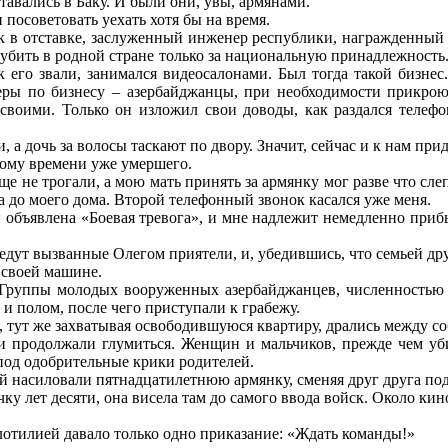
тавались в Баку. И были они, увы, армянами.
 посоветовать уехать хотя бы на время.
 в отставке, заслуженный инженер республики, награжденный 
 убить в родной стране только за национальную принадлежность.
к его звали, занимался видеосалонами. Был тогда такой бизнес
неры по бизнесу – азербайджанцы, при необходимости прикроют
своими. Только он изложил свои доводы, как раздался телеф
, а дочь за волосы таскают по двору. Значит, сейчас и к нам прид
 тому времени уже умершего.
е не трогали, а мою мать принять за армянку мог разве что сле
 до моего дома. Второй телефонный звонок касался уже меня.
 объявлена «Боевая тревога», и мне надлежит немедленно прибы
иедут вызванные Олегом приятели, и, убедившись, что семьей др
 своей машине.
Группы молодых вооруженных азербайджанцев, численностью ч
м и полом, после чего приступали к грабежу.
 тут же захватывая освободившуюся квартиру, дрались между соб
 продолжали глумиться. Женщин и мальчиков, прежде чем убит
 под одобрительные крики родителей.
й насиловали пятнадцатилетнюю армянку, сменяя друг друга по
ку лет десяти, она висела там до самого ввода войск. Около ки
отилией давало только одно приказание: «Ждать команды!»