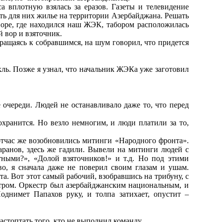
 вплотную взялась за еразов. Газеты и телевидение
ть для них жилье на территории Азербайджана. Решать
оре, где находился наш ЖЭК, табором расположилась
 вор и взяточник.
бращаясь к собравшимся, на шум говорил, что придется
кль. Позже я узнал, что начальник ЖЭКа уже заготовил
 очереди. Людей не останавливало даже то, что перед
охранится. Но везло немногим, и люди платили за то,
отчас же возобновились митинги «Народного фронта».
аранов, здесь же гадили. Вывели на митинги людей с
тными?», «Долой взяточников!» и т.д. Но под этими
о, я сначала даже не поверил своим глазам и ушам.
а. Вот этот самый рабочий, взобравшись на трибуну, с
стром. Оркестр был азербайджанским национальным, и
днимет Папахов руку, и толпа затихает, опустит –
растоптать того, кто не выполнил команду.