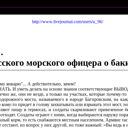
http://www.livejournal.com/users/u_96/
.
ского морского офицера о бакин
у январю"... А действительно, зачем?
НАТЬ. И уметь делать на основе знания соответствующие ВЫВ
но же, они не везде, а только на участках, которые почему-то
нодорожного моста, называемого в народе Багировским, на ка
ому-то придет в голову захватывать или взрывать этот мост, но
вляют пищу в термосах, и солдаты скармливают привезенное 
 отходят. Солдаты играют с ними, когда выбираются наружу пора
ый корм, то есть снабжаются местным населением. Армяне таска
отстают, но вопрос у них другой, но тоже важный: «Вы ведь в на