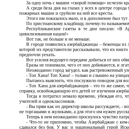
За одну ночь с машин «скорой помощи» исчезли кр
А среди бела дня на глазах у всех в центре город
пожарных машин и срубили на ней все кресты.
Этого им показалось мало, и в дополнение был ту
По христианскому кладбищу, почему-то называемо
Республиканские газеты в те дни писали: «В А
цивилизованная нация!»
Вот так, не больше и не меньше.
В городе появились азербайджанцы – беженцы из А
которой их представители рассказывали, что их никто 
предпочли уехать.
Все усилия ведущего передачи добиться от них обв
Еразы не понимали, чего от них добиваются, и лгат
Неожиданно город загудел, как растревоженный ул
- Топ Хана! Топ Хана! – только и слышно на улицах
Пытаюсь выяснить, что послужило поводом для во
- Топ Хана для азербайджанцев – это то же самое,
справку, освобождающую его детей от изучения азерба
Тогда я потратил немало времени, убеждая его, ч
учителей и одноклассников.
- Вы прям как их директор школы рассуждаете, - во
не торгашами и жуликами, а для этого им нужен русск
Теперь в нем неожиданно проснулось чувство патр
- Что-то не припомню, чтобы Азербайджан с кем-н
сдавался без боя. У вас и национальный герой Ис