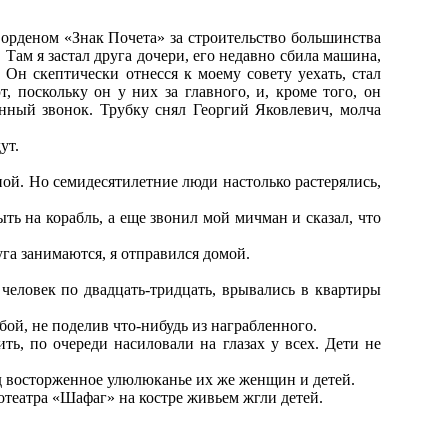
орденом «Знак Почета» за строительство большинства
 Там я застал друга дочери, его недавно сбила машина,
. Он скептически отнесся к моему совету уехать, стал
, поскольку он у них за главного, и, кроме того, он
онный звонок. Трубку снял Георгий Яковлевич, молча
ут.
пой. Но семидесятилетние люди настолько растерялись,
ть на корабль, а еще звонил мой мичман и сказал, что
уга занимаются, я отправился домой.
еловек по двадцать-тридцать, врывались в квартиры
ой, не поделив что-нибудь из награбленного.
ь, по очереди насиловали на глазах у всех. Дети не
д восторженное улюлюканье их же женщин и детей.
нотеатра «Шафаг» на костре живьем жгли детей.