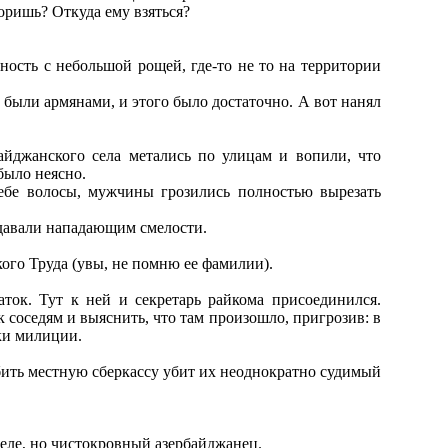
оришь? Откуда ему взяться?
ность с небольшой рощей, где-то не то на территории
 были армянами, и этого было достаточно. А вот нанял
айджанского села метались по улицам и вопили, что
было неясно.
ебе волосы, мужчины грозились полностью вырезать
идавали нападающим смелости.
ого Труда (увы, не помню ее фамилии).
ок. Тут к ней и секретарь райкома присоединился.
 соседям и выяснить, что там произошло, пригрозив: в
уки милиции.
абить местную сберкассу убит их неоднократно судимый
селе, но чистокровный азербайджанец.