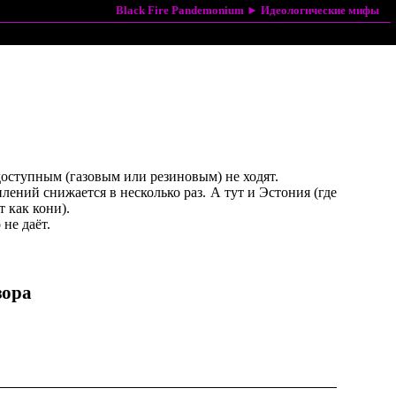
Black Fire Pandemonium
►
Идеологические мифы
 доступным (газовым или pезиновым) не ходят.
ний снижается в несколько pаз. А тут и Эстония (где
 как кони).
не даёт.
зоpа