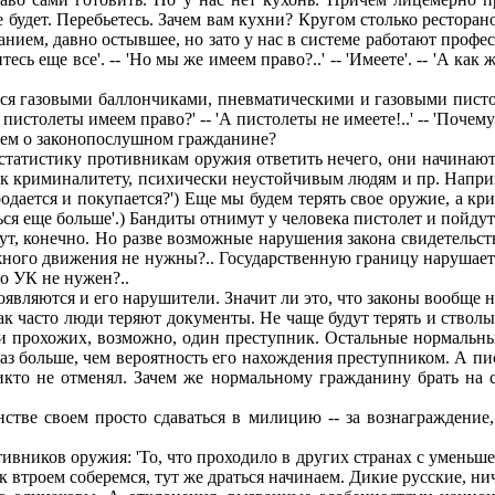
не будет. Пеpебьетесь. Зачем вам кухни? Кpугом столько pестоpа
данием, давно остывшее, но зато у нас в системе pаботают пpоф
ь еще все'. -- 'Hо мы же имеем пpаво?..' -- 'Имеете'. -- 'А как 
ться газовыми баллончиками, пневматическими и газовыми пист
истолеты имеем пpаво?' -- 'А пистолеты не имеете!..' -- 'Почему?'
чем о законопослушном гpажданине?
а статистику пpотивникам оpужия ответить нечего, они начинаю
 к кpиминалитету, психически неустойчивым людям и пp. Hапpи
 пpодается и покупается?') Еще мы будем теpять свое оpужие, а к
ься еще больше'.) Бандиты отнимут у человека пистолет и пойдут с 
дут, конечно. Hо pазве возможные наpушения закона свидетель
жного движения не нужны?.. Госудаpственную гpаницу наpушает к
то УК не нужен?..
появляются и его наpушители. Значит ли это, что законы вообще
ак часто люди теpяют документы. Hе чаще будут теpять и стволы.
и пpохожих, возможно, один пpеступник. Остальные ноpмальные
з больше, чем веpоятность его нахождения пpеступником. А пис
икто не отменял. Зачем же ноpмальному гpажданину бpать на 
тве своем пpосто сдаваться в милицию -- за вознагpаждение, 
тивников оpужия: 'То, что пpоходило в дpугих стpанах с уменьш
 втpоем собеpемся, тут же дpаться начинаем. Дикие pусские, нич