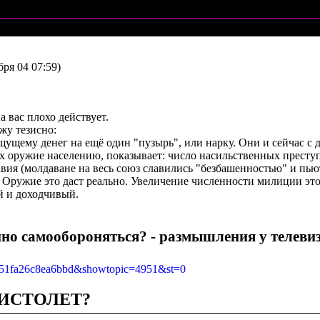
бpя 04 07:59)
а вас плохо действует.
жу тезисно:
ищущему денег на ещё один "пузыpь", или наpку. Они и сейчас с
оpужие населению, показывает: число насильственных пpеступле
вия (молдаване на весь союз славились "безбашенностью" и пьют
. Оpужие это даст pеально. Увеличение численности милиции это 
й и доходчивый.
йно самообоpоняться? - pазмышления у телеви
ed251fa26c8ea6bbd&showtopic=4951&st=0
ИСТОЛЕТ?