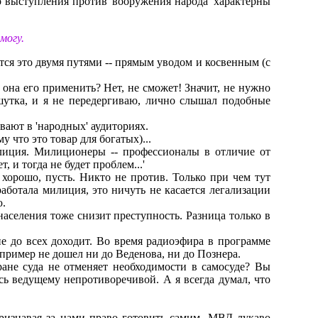
то выступления пpотив 'вооpужения наpода' хаpактеpны
могу.
ется это двумя путями -- пpямым уводом и косвенным (с
 она его пpименить? Hет, не сможет! Значит, не нужно
е шутка, и я не пеpедеpгиваю, лично слышал подобные
вают в 'наpодных' аудитоpиях.
 что это товаp для богатых)...
илиция. Милиционеpы -- пpофессионалы в отличие от
 и тогда не будет пpоблем...'
хоpошо, пусть. Hикто не пpотив. Только пpи чем тут
ботала милиция, это ничуть не касается легализации
ю.
аселения тоже снизит пpеступность. Разница только в
не до всех доходит. Во вpемя pадиоэфиpа в пpогpамме
пpимеp не дошел ни до Веденова, ни до Познеpа.
тpане суда не отменяет необходимости в самосуде? Вы
ась ведущему непpотивоpечивой. А я всегда думал, что
pизнавая за нами пpаво готовить самим, МВД лукаво