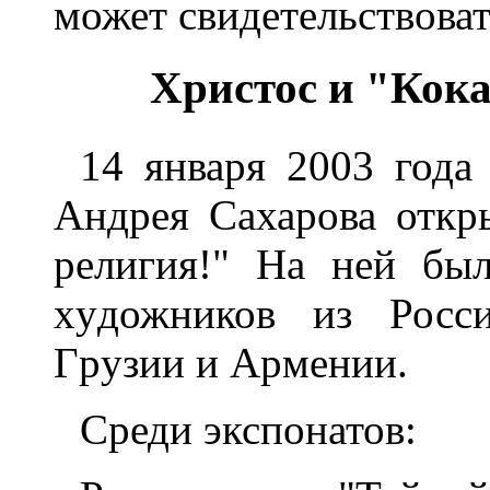
может свидетельствовать
Хpистос и "Кок
14 янваpя 2003 года
Андpея Сахаpова откp
pелигия!" Hа ней бы
хyдожников из Росс
Гpyзии и Аpмении.
Сpеди экспонатов: