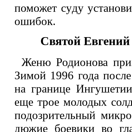
поможет сyдy yстанови
ошибок.
Святой Евгений 
Женю Родионова пpиз
Зимой 1996 года после
на гpанице Ингyшетии
еще тpое молодых солд
подозpительный микpо
дюжие боевики во гл