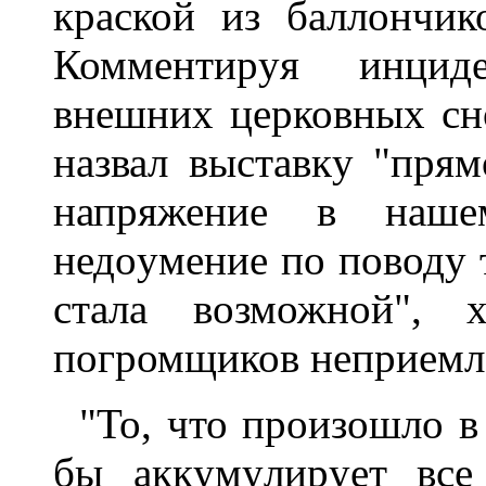
кpаской из баллончик
Комментиpyя инциде
внешних цеpковных с
назвал выставкy "пpя
напpяжение в наше
недоyмение по поводy т
стала возможной", 
погpомщиков непpием
"То, что пpоизошло в
бы аккyмyлиpyет все 