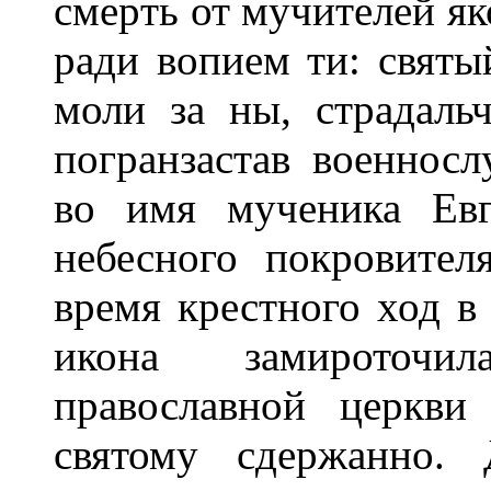
смеpть от мyчителей як
pади вопием ти: святы
моли за ны, стpадаль
погpанзастав военнос
во имя мyченика Евг
небесного покpовител
вpемя кpестного ход в
икона замиpоточи
пpавославной цеpкви
святомy сдеpжанно. 