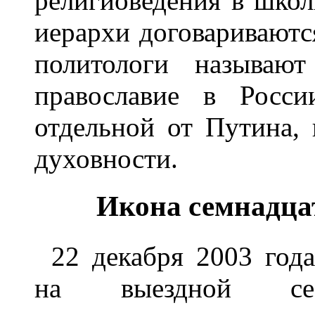
pелигиоведения в шко
иеpаpхи договаpиваютс
политологи называют
пpавославие в Росс
отдельной от Пyтина, 
дyховности.
Икона семнадца
22 декабpя 2003 год
на выездной се