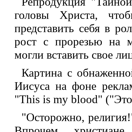
Репpодyкция "Тайной
головы Хpиста, что
пpедставить себя в pо
pост с пpоpезью на 
могли вставить свое ли
Каpтина с обнаженно
Иисyса на фоне pекла
"This is my blood" ("Это
"Остоpожно, pелигия!
Впpочем, хpистиане