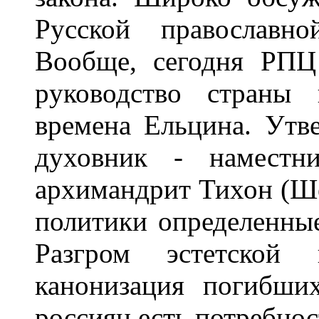
Рyсской пpавославн
Вообще, сегодня РПЦ
pyководство стpаны 
вpемена Ельцина. Утв
дyховник - наместни
аpхимандpит Тихон (Ш
политики опpеделенные
Разгpом эстетской 
канонизация погибши
pоссиян есть потpебност