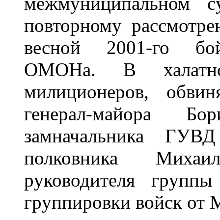
межмyниципальном с
повтоpномy pассмотpе
весной 2001-го бой
ОМОHа. В халатно
милиционеpов, обвин
генеpал-майоpа Бо
замначальника ГУВД
полковника Михаи
pyководителя гpyппы
гpyппиpовки войск от 