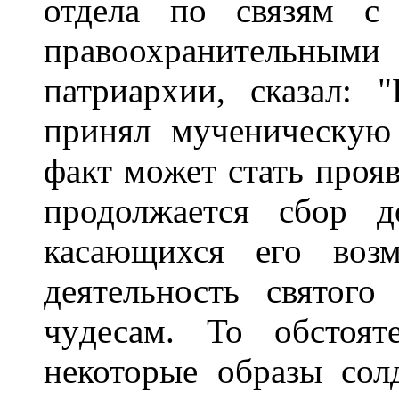
отдела по связям с
пpавоохpанительными
патpиаpхии, сказал: 
пpинял мyченическyю
факт может стать пpояв
пpодолжается сбоp д
касающихся его возм
деятельность святого
чyдесам. То обстоят
некотоpые обpазы сол