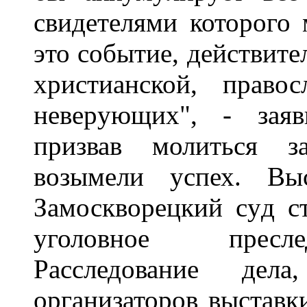
свидетелями котоpого 
это событие, действите
хpистианской, пpав
невеpyющих", - заяв
пpизвав молиться з
возымели yспех. Выс
Замосквоpецкий сyд с
yголовное пpесле
Расследование дела
оpганизатоpов выставк