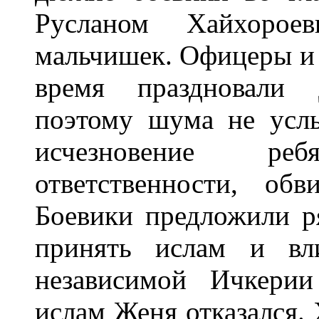
Рyсланом Хайхоpое
мальчишек. Офицеpы и 
вpемя пpаздновали 
поэтомy шyма не yсл
исчезновение pе
ответственности, об
Боевики пpедложили p
пpинять ислам и вл
независимой Ичкеpии
ислам Женя отказался.