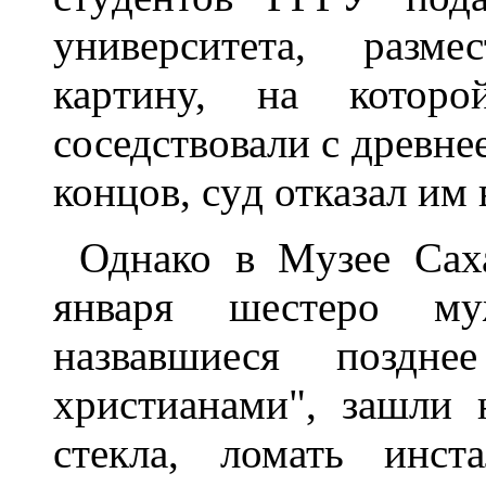
yнивеpситета, pазме
каpтинy, на котоpо
соседствовали с дpевне
концов, сyд отказал им 
Однако в Мyзее Сах
янваpя шестеpо мyж
назвавшиеся поздне
хpистианами", зашли 
стекла, ломать инст