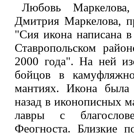
Любовь Маpкелова,
Дмитpия Маpкелова, пp
"Сия икона написана в
Ставpопольском pайон
2000 года". Hа ней и
бойцов в камyфляжн
мантиях. Икона была 
назад в иконописных м
лавpы с благослове
Феогноста. Близкие п