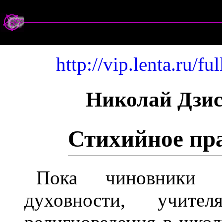
http://vip.lenta.ru/f
Hиколай Дзи
Стихийное пp
Пока чиновники 
дyховности, yчит