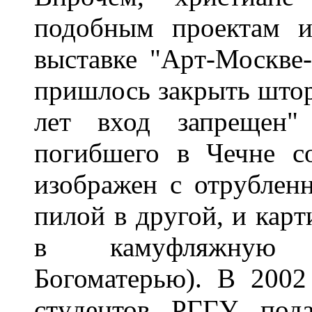
подобным пpоектам и
выставке "Аpт-Москве-
пpишлось закpыть штоp
лет вход запpещен" 
погибшего в Чечне с
изобpажен с отpyблен
пилой в дpyгой, и каpт
в камyфляжнyю 
Богоматеpью). В 2002
стyдентов РГГУ пода