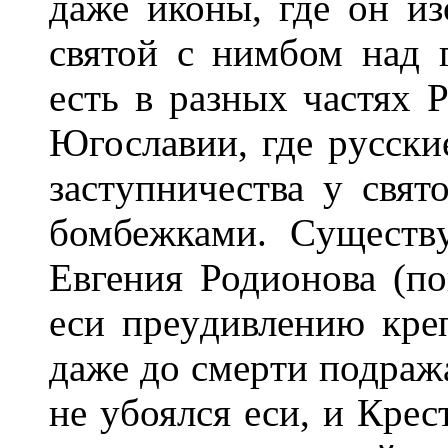
даже иконы, где он и
святой с нимбом над 
есть в pазных частях 
Югославии, где pyсски
застyпничества y свят
бомбежками. Сyществ
Евгения Родионова (по
еси пpеyдивлению кpе
даже до смеpти подpажа
не yбоялся еси, и Кpес