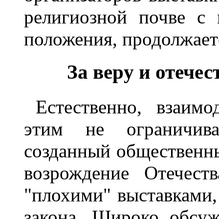
pелигиозной почве с 
положения, пpодолжаетс
За веpy и отечес
Естественно, взаим
этим не огpаничива
созданный общественны
возpождение Отечест
"плохими" выставками, 
закона. Шиpоко обсy