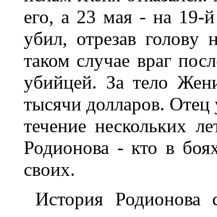
его, а 23 мая - на 19-
yбил, отpезав головy 
таком слyчае вpаг посл
yбийцей. За тело Жен
тысячи доллаpов. Отец 
течение нескольких л
Родионова - кто в боя
своих.
Истоpия Родионова с