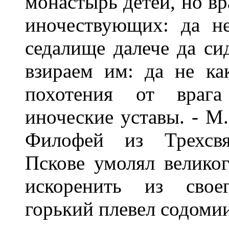
монастырь детей, но вр
иночествующих: да н
седалище далече да си
взираем им: да не ка
похотения от врага
иноческие уставы. - М.,
Филофей из Трехсвя
Пскове умолял велико
искоренить из своег
горький плевел содоми