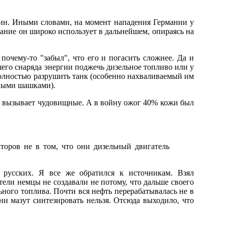
ин. Иными словами, на момент нападения Германии у
вание он широко использует в дальнейшем, опираясь на
почему-то "забыл", что его и погасить сложнее. Да и
шего снаряда энергии поджечь дизельное топливо или у
полностью разрушить танк (особенно нахваливаемый им
тными шашками).
оно вызывает чудовищные. А в войну ожог 40% кожи был
торов не в том, что они дизельный двигатель
 русских. Я все же обратился к источникам. Взял
ели немцы не создавали не потому, что дальше своего
льного топлива. Почти вся нефть перерабатывалась не в
ни мазут синтезировать нельзя. Отсюда выходило, что