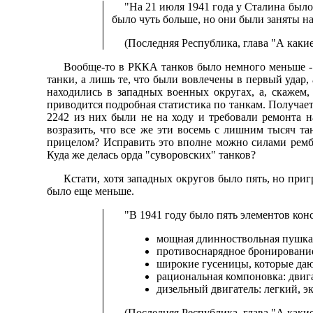
"На 21 июля 1941 года у Сталина было 
было чуть больше, но они были заняты н
(Последняя Республика, глава "А какие
Вообще-то в РККА танков было немного меньше - 
танки, а лишь те, что были вовлечены в первый удар,
находились в западных военных округах, а, скажем
приводится подробная статистика по танкам. Получаетс
2242 из них были не на ходу и требовали ремонта н
возразить, что все же эти восемь с лишним тысяч та
прицелом? Исправить это вполне можно силами ремба
Куда же делась орда "суворовских" танков?
Кстати, хотя западных округов было пять, но пр
было еще меньше.
"В 1941 году было пять элементов кон
мощная длинноствольная пушка
противоснарядное бронирование,
широкие гусеницы, которые даю
рациональная компоновка: двига
дизельный двигатель: легкий, 
(Последняя Республика, глава "А какие