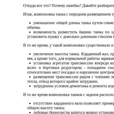
Откуда все это? Почему ошибка? Давайте разбирать
Итак, компоновка танка с передним размещением 
уменьшение общей длины танка путем совмещ
объема;
возможность разместить башню танка по це
установить пушку с довольно длинным стволом б
В то же время, у такой компоновки существовали и
увеличение высоты танка. Карданный вал, пр
мм, а кроме того, для нормальной работы заряжа
установка агрегатов трансмиссии впереди к
колес и бортовых редукторов; - попадание сн
относительно мест посадки и нарушение центровк
размещение трансмиссии рядом с членами э
тепла, отвод которого крайне затруднен;
затруднены условия демонтажа и ремонта агр
В то же время компоновка танков с задним распо
отсутствие карданного вала позволяет приме
общую высоту танка;
лобовые бронелисты корпуса можно установить