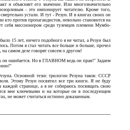
факт и объясняет его значение. Или многозначительно
розорливым - это импонирует читателю. Кроме того,
смертельно устали. И тут - Резун. И в книгах своих он
ли кто против пропагандистов, невольно становится на
ует себя миссионером среди туземцев племени Мумбо-
было 15 лет, ничего подобного я не читал, а Резун был
лось. Потом я стал читать все больше и больше, прочел
, на самом деле говорят совсем о другом!
ах он ошибается. Но в ГЛАВНОМ ведь он прав!" Задаем
анию!"
езуна. Основной тезис трилогии Резуна таков: СССР
юля. Этому Резун посвятил все три книги. Я не буду
на каждой странице, а я не собираюсь посвящать свою
жутся мне ключевыми и на которые он в последующем
тах, не может считаться истинно доказанным.