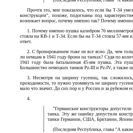
Прочтя это, мне показалось, что если бы Т-34 уме
конструкции", похоже, подогнаны под характерист
возникает вопрос, почему именно так? Почему именно 
1. Почему именно пушка калибром 76 миллиметров 
стояла на КВ-1 и Т-34. Если бы на Т-34 стояла 57-мм 
ответ.
2. С бронированием тоже не все ясно. Да, чем толщ
ли немцам в 1941 году брони на танках? Судя по коли
1941 году была батальонная 45-мм пушка. Эта пуш
Большинство немецких танков Pz-III и Pz-IV, а также
3. Несмотря на ширину гусениц, так сложилось
проходимости, то нужно упомянуть не ширину гусениц
мало что значит. До сих пор и у России и за рубежо
4.
"Германские конструкторы допустили н
танка. Эту же ошибку допустили констр
танки Германии, США, Британии, Япони
(Последняя Республика, глава "А какие