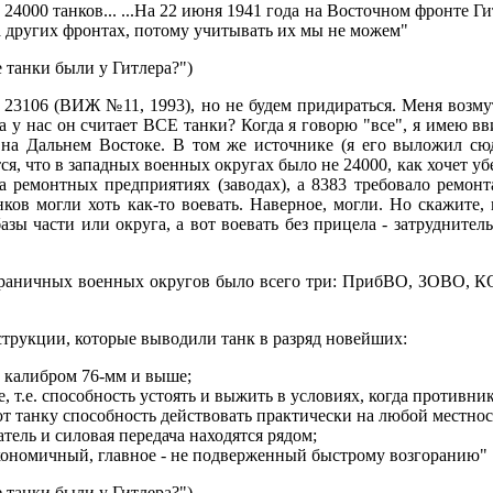
24000 танков... ...На 22 июня 1941 года на Восточном фронте Ги
а других фронтах, потому учитывать их мы не можем"
 танки были у Гитлера?")
23106 (ВИЖ №11, 1993), но не будем придираться. Меня возмут
 а у нас он считает ВСЕ танки? Когда я говорю "все", я имею вв
, на Дальнем Востоке. В том же источнике (я его выложил с
я, что в западных военных округах было не 24000, как хочет убед
а ремонтных предприятиях (заводах), а 8383 требовало ремонт
нков могли хоть как-то воевать. Наверное, могли. Но скажите,
зы части или округа, а вот воевать без прицела - затрудните
играничных военных округов было всего три: ПрибВО, ЗОВО, 
струкции, которые выводили танк в разряд новейших:
 калибром 76-мм и выше;
 т.е. способность устоять и выжить в условиях, когда противн
т танку способность действовать практически на любой местно
тель и силовая передача находятся рядом;
экономичный, главное - не подверженный быстрому возгоранию"
 танки были у Гитлера?")