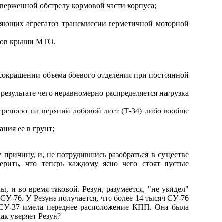
верженной обстрелу кормовой части корпуса;
еляющих агрегатов трансмиссии герметичной моторной
стов крыши МТО.
 сокращении объема боевого отделения при постоянной
езультате чего неравномерно распределяется нагрузка
ереносят на верхний лобовой лист (Т-34) либо вообще
ания ее в грунт;
у причину, и, не потрудившись разобраться в существе
ерить, что теперь каждому ясно чего стоят пустые
, и во время таковой. Резун, разумеется, "не увидел"
 СУ-76. У Резуна получается, что более 14 тысяч СУ-76
ЗСУ-37 имела переднее расположение КПП. Она была
ак уверяет Резун?