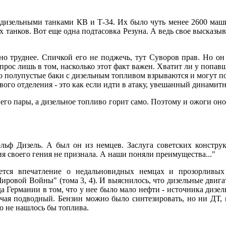
 дизельными танками КВ и Т-34. Их было чуть менее 2600 маш
танков. Вот еще одна подтасовка Резуна. А ведь свое высказы
о труднее. Спичкой его не поджечь, тут Суворов прав. Но он 
опрос лишь в том, насколько этот факт важен. Хватит ли у попав
что полупустые баки с дизельным топливом взрываются и могут 
евого отделения - это как если идти в атаку, увешанный динами
ят его пары, а дизельное топливо горит само. Поэтому и ожоги 
льф Дизель. А был он из немцев. Заслуга советских конструк
ия своего гения не признала. А наши поняли преимущества..."
ается впечатление о недальновидных немцах и прозорливых
вой Войны" (тома 3, 4). И выяснилось, что дизельные двигат
да Германии в том, что у нее было мало нефти - источника дизе
чая подводный. Бензин можно было синтезировать, но ни ДТ, 
о не нашлось бы топлива.