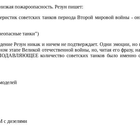
 низкая пожароопасность. Резун пишет:
еристик советских танков периода Второй мировой войны - он
неопасные танки")
ждение Резун никак и ничем не подтверждает. Одни эмоции, но п
ном этапе Великой отечественной войны, но, читая его фразу, н
а ПОДАВЛЯЮЩЕЕ количество советских танков было именно с
моделей
М с дизелями