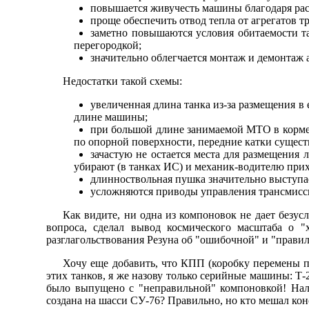
повышается живучесть машины благодаря рас
проще обеспечить отвод тепла от агрегатов т
заметно повышаются условия обитаемости т
перегородкой;
значительно облегчается монтаж и демонтаж
Недостатки такой схемы:
увеличенная длина танка из-за размещения в
длине машины;
при большой длине занимаемой МТО в корме б
по опорной поверхности, передние катки сущес
зачастую не остается места для размещения 
убирают (в танках ИС) и механик-водителю прих
длинноствольная пушка значительно выступает
усложняются приводы управления трансмиссие
Как видите, ни одна из компоновок не дает безус
вопроса, сделал вывод космического масштаба о "
разглагольствования Резуна об "ошибочной" и "прави
Хочу еще добавить, что КПП (коробку перемены пе
этих танков, я же назову только серийные машины: Т-2
было выпущено с "неправильной" компоновкой! Нал
создана на шасси СУ-76? Правильно, но кто мешал конс