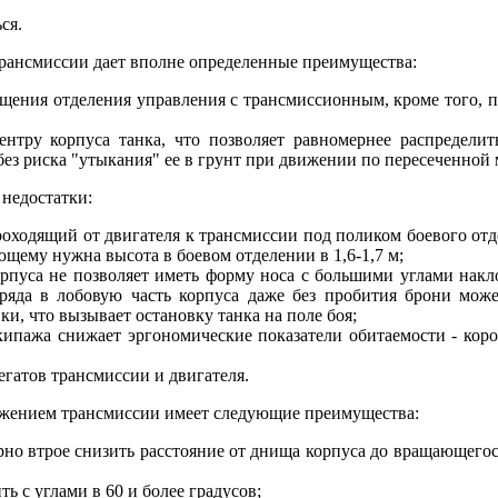
ся.
трансмиссии дает вполне определенные преимущества:
ения отделения управления с трансмиссионным, кроме того, по
нтру корпуса танка, что позволяет равномернее распределит
ез риска "утыкания" ее в грунт при движении по пересеченной 
 недостатки:
оходящий от двигателя к трансмиссии под поликом боевого отд
ющему нужна высота в боевом отделении в 1,6-1,7 м;
орпуса не позволяет иметь форму носа с большими углами накл
аряда в лобовую часть корпуса даже без пробития брони може
и, что вызывает остановку танка на поле боя;
кипажа снижает эргономические показатели обитаемости - кор
егатов трансмиссии и двигателя.
ложением трансмиссии имеет следующие преимущества:
рно втрое снизить расстояние от днища корпуса до вращающего
 с углами в 60 и более градусов;