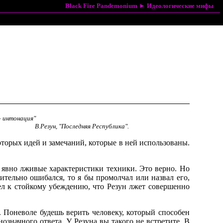
Black Fire Pandemonium
►
Идеологические мифы
– интонация"
В.Резун, "Последняя Республика".
которых идей и замечаний, которые в ней использованы.
а явно лживые характеристики техники. Это верно. Но
ительно ошибался, то я бы промолчал или назвал его,
ел к стойкому убеждению, что Резун лжет совершенно
. Поневоле будешь верить человеку, который способен
означного ответа. У Резуна вы такого не встретите. В