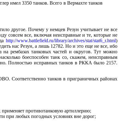
тлер имел 3350 танков. Всего в Вермахте танков
ило другое. Почему у немцев Резун учитывает не все
иду совсем все, включая неисправные и те, которые не
юда
http://www.battlefield.ru/library/archives/stat/stat6_r.html
)
ить нас Резун, а лишь 12782. Но и это еще не все, ибо
а на рембазах танковых частей и округов. Тут можно
 насколько боеспособен танк со, скажем, неисправным
льно. Полностью исправных танков в РККА было 2157.
КОВО. Соответственно танков в приграничных районах
ик применяет противотанковую артиллерию;
сти при любых погодных условиях вне дорог;