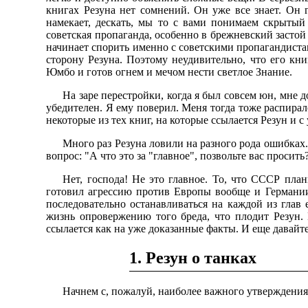
книгах Резуна нет сомнений. Он уже все знает. Он г
намекает, дескать, мы то с вами понимаем скрытый
советская пропаганда, особенно в брежневский застой 
начинает спорить именно с советскими пропагандистам
сторону Резуна. Поэтому неудивительно, что его кн
Юмбо и готов огнем и мечом нести светлое Знание.
На заре перестройки, когда я был совсем юн, мне 
убедителен. Я ему поверил. Меня тогда тоже распирало
некоторые из тех книг, на которые ссылается Резун и с
Много раз Резуна ловили на разного рода ошибках
вопрос: "А что это за "главное", позвольте вас просит
Нет, господа! Не это главное. То, что СССР пл
готовил агрессию против Европы вообще и Германии 
последовательно останавливаться на каждой из глав 
жизнь опровержению того бреда, что плодит Резун.
ссылается как на уже доказанные факты. И еще давайт
1. Резун о танках
Начнем с, пожалуй, наиболее важного утверждения 