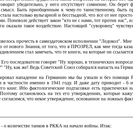
оворит убедительно, у него отсутствует сомнение. Он берет 
 смысл. Быть приобщенным к чему-то таинственному, быть п
стала настолько вульгарной и бесстыдной, что все от нее просто 
и. Поневоле действует закон "кто не с нами, тот против нас", и
иги оказали такое воздействие. Настоящий "суворовец" чувств
довелось прочесть в самиздатовском исполнении "Ледокол". Мне 
 от нового Знания, от того, что я ПРОЗРЕЛ, как мне тогда каза
 удивлением стал замечать, что те книги, на которые он ссылается
. Его последователи говорят "Ну хорошо, в технических вопрос
ь?" "Ну, как же! Ведь Советский Союз собирался напасть на Герм
анировал нападение на Германию мы бы узнали и без помощи Р
в частности именно в 1941 году. И даже дату приводит - 6 и
его книг. Ибо фактологические подтасовки есть практически 
 Поэтому остановлюсь на тех его утверждениях, которые ка
е согласимся, что некое утверждение, основанное на ложных фак
- о количестве танков в РККА на начало войны. Итак: