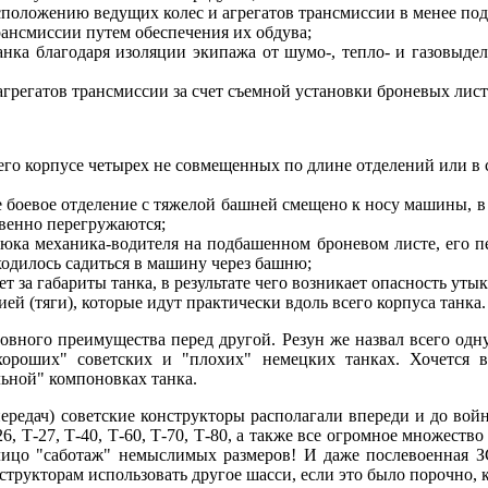
положению ведущих колес и агрегатов трансмиссии в менее под
рансмиссии путем обеспечения их обдува;
анка благодаря изоляции экипажа от шумо-, тепло- и газовыд
 агрегатов трансмиссии за счет съемной установки броневых ли
 его корпусе четырех не совмещенных по длине отделений или в
оевое отделение с тяжелой башней смещено к носу машины, в р
твенно перегружаются;
люка механика-водителя на подбашенном броневом листе, его п
одилось садиться в машину через башню;
 за габариты танка, в результате чего возникает опасность утык
й (тяги), которые идут практически вдоль всего корпуса танка.
ловного преимущества перед другой. Резун же назвал всего одн
хороших" советских и "плохих" немецких танках. Хочется в
льной" компоновках танка.
редач) советские конструкторы располагали впереди и до войны
6, Т-27, Т-40, Т-60, Т-70, Т-80, а также все огромное множество
ицо "саботаж" немыслимых размеров! И даже послевоенная 
трукторам использовать другое шасси, если это было порочно, к