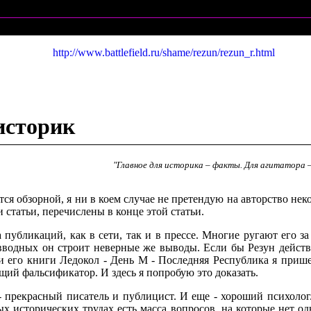
http://www.battlefield.ru/shame/rezun/rezun_r.html
историк
"Главное для историка – факты. Для агитатора 
яется обзорной, я ни в коем случае не претендую на авторство не
 статьи, перечислены в конце этой статьи.
 публикаций, как в сети, так и в прессе. Многие ругают его з
 вводных он строит неверные же выводы. Если бы Резун действ
и его книги Ледокол - День М - Последняя Республика я приш
щий фальсификатор. И здесь я попробую это доказать.
- прекрасный писатель и публицист. И еще - хороший психолог
х исторических трудах есть масса вопросов, на которые нет одн