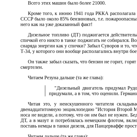
Всего этих машин было более 21000.
Кроме того, к июню 1941 года РККА располагала
СССР было около 85% бензиновых, т.е. пожароопасных 
него как на уже доказанный факт!
Дизельное топливо (ДТ) поджигается действительн
спичкой его никто в танке поджигать не собирался. В
снаряда энергии как у спички? Забыл Суворов и то, 
Т-34, у которого они вообще располагались внутри бо
Он также забыл сказать, что бензин не горит, гор
смертелен.
Читаем Резуна дальше (та же глава):
"Дизельный двигатель придумал Рудо
придумали, а в том, что оценили. Герман
Читая это, у неискушенного читателя складыв
двенадцатитомную энциклопедию "История Второй Миро
носа не видели, а потому, что он им был не нужен. Бе
ДТ, а в мазут и потреблялась немецким флотом, вклю
поставь немцы в танки дизеля, для Панцерваффе прост
Читаем дальше (та же глава):