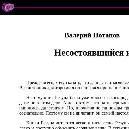
Валерий Потапов
Несостоявшийся 
Прежде всего, хочу сказать, что данная статья явл
Все источники, которыми я пользовался при написании
На тему книг Резуна было уже много всякого рода
даже не в этом дело. А дело в том, что на неверных
например, дилетантом. Но, прочитав не единожды тр
сознательно. Поэтому он не дилетант, он самый настоя
Книги Резуна читаются легко и интересно. Резун 
легко и доступно объяснять сложные вещи. В серьезны