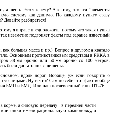
ь, а шесть. Это я к чему? А к тому, что эти "элементы
вкую систему как данную. По каждому пункту сразу
? Давайте разбираться!
оэтому я вправе предположить, потому что такая пушка
т так незаметно подгоняет факты под заранее известный
 как большая масса и пр.). Вопрос в другом: а хватало
хватало. Основным противотанковым средством в РККА в
етров 38-мм броню или 50-мм броню со 100 метров.
 есть были достаточно защищены.
сновном, вдоль дорог. Вообще, уж если говорить о
 гусеницами. Ну и что? Сам по себе этот факт вообще
серия БМП и БМД. Или наш послевоенный танк ПТ-76.
 корме, а силовую передачу - в передней части
тские танки имели рациональную компоновку, а