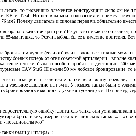
ли летать, то "новейших элементов конструкции" было бы не пят
ики КВ и Т-34. Но оставим мои подозрения и примем резуно
76 мм? Почему двигатель и силовая передача обязательно вместе
выбрана в качестве критерия? Резун это никак не объясняет, п
или 85-мм пушка, то Резун выбрал бы ее в качестве критерия. Во
е броня - тем лучше (если отбросить такие негативные моменты,
честву боевых потерь от огня советской артиллерии - вполне 
ка теоретически была способна пробить с дистанции 500 м
 штурмовые САУ StuG-III имели 50-мм лобовое бронирование, то
, что и немецкие и советские танки всю войну воевали, в о
, а удельное давление на грунт. У немцев танки были с узкими
м есть бронированные машины с узкими гусеницами. Например, 
епростительную ошибку: двигатель танка они устанавливали на
укторы британских, американских и японских танков... ...сове
и - нерациональную"
 танки были у Гитлера?")