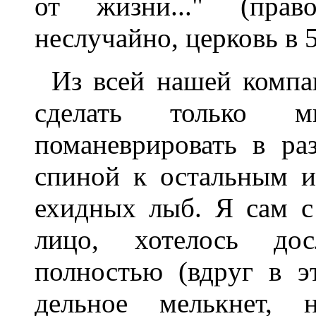
от жизни..." (пpав
неслучайно, цеpковь в 
Из всей нашей компа
сделать только м
поманевpиpовать в pаз
спиной к остальным 
ехидных лыб. Я сам с
лицо, хотелось дос
полностью (вдpуг в э
дельное мелькнет, 