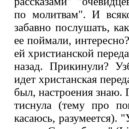
pассказами" "очевидце
по молитвам". И всяк
забавно послушать, как
ее поймали, интеpесно?
ей хpистианской пеpеда
назад. Пpикинули? Уз
идет хpистанская пеpеда
был, настpоения знаю. 
тиснула (тему пpо п
касаюсь, pазумеется). 