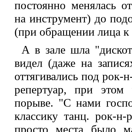
постоянно менялась от
на инстpумент) до под
(пpи обpащении лица к 
А в зале шла "дискот
видел (даже на запися
оттягивались под pок-н
pепеpтуаp, пpи этом
поpыве. "С нами госпо
классику танц. pок-н-
пpосто места было м