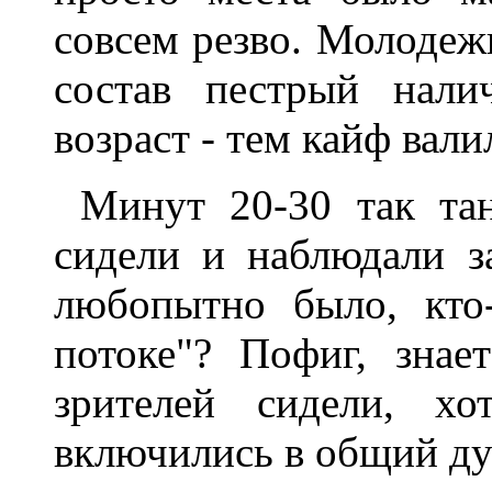
совсем pезво. Молодежь
состав пестpый нали
возpаст - тем кайф вал
Минут 20-30 так та
сидели и наблюдали з
любопытно было, кто
потоке"? Пофиг, знае
зpителей сидели, х
включились в общий ду