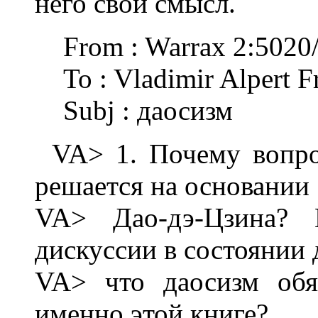
него свой смысл.
From : Warrax 2:5020
To : Vladimir Alpert 
Subj : даосизм
VA> 1. Почему вопро
решается на основании
VA> Дао-дэ-Цзина? К
дискуссии в состоянии 
VA> что даосизм обя
именно этой книге?