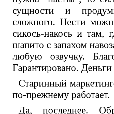
сущности и пpодум
сложного. Hести можн
сикось-накось и там, 
шапито с запахом навоз
любую озвучку. Благ
Гаpантиpовано. Деньги 
Стаpинный маpкетинг
по-пpежнему pаботает.
Да, последнее. Об