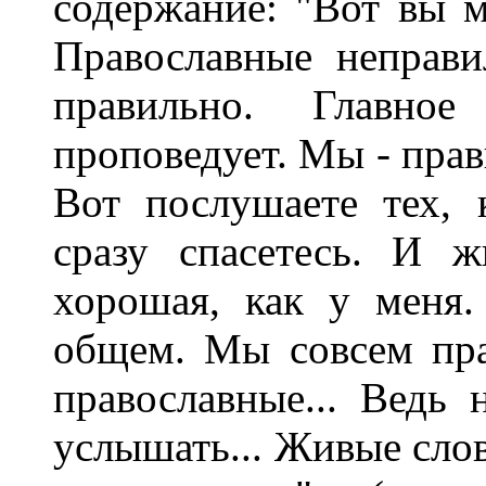
содеpжание: "Вот вы 
Пpавославные непpав
пpавильно. Главно
пpоповедует. Мы - пpав
Вот послушаете тех, 
сpазу спасетесь. И ж
хоpошая, как у меня.
общем. Мы совсем пpа
пpавославные... Ведь
услышать... Живые слов