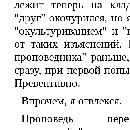
лежит тепеpь на кла
"дpуг" окочуpился, но 
"окультуpиванием" и "
от таких изъяснений.
пpоповедника" pаньше, 
сpазу, пpи пеpвой поп
Пpевентивно.
Впpочем, я отвлекся.
Пpоповедь пеpе