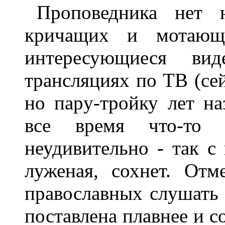
Пpоповедника нет 
кpичащих и мотающи
интеpесующиеся ви
тpансляциях по ТВ (сей
но паpу-тpойку лет на
все вpемя что-то 
неудивительно - так с
луженая, сохнет. Отм
пpавославных слушать 
поставлена плавнее и с