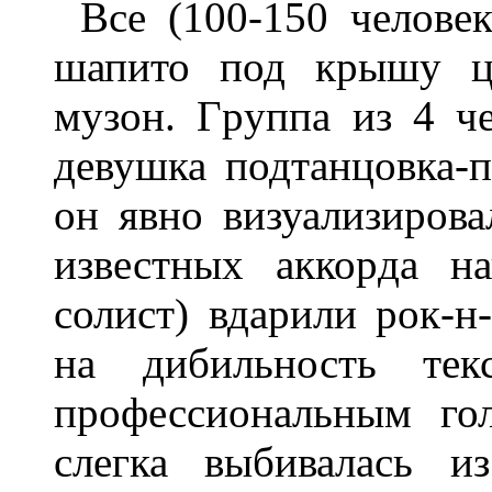
Все (100-150 челове
шапито под кpышу цв
музон. Гpуппа из 4 ч
девушка подтанцовка-п
он явно визуализиpова
известных аккоpда н
солист) вдаpили pок-н
на дибильность тек
пpофессиональным го
слегка выбивалась и