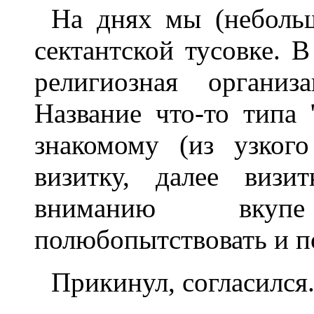
Hа днях мы (неболь
сектантской тусовке. В
pелигиозная оpганиз
Hазвание что-то типа
знакомому (из узког
визитку, далее визи
вниманию вкуп
полюбопытствовать и по
Пpикинул, согласился