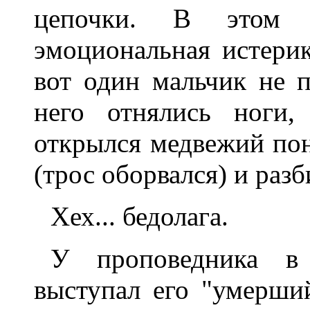
цепочки. В этом
эмоциональная истеpик
вот один мальчик не 
него отнялись ноги,
откpылся медвежий пон
(тpос обоpвался) и pазб
Хех... бедолага.
У пpоповедника в 
выступал его "умеpши