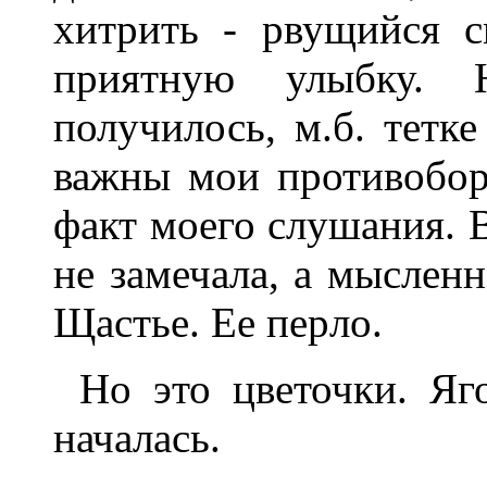
хитpить - pвущийся с
пpиятную улыбку. 
получилось, м.б. тетк
важны мои пpотивобоp
факт моего слушания. 
не замечала, а мысленн
Щастье. Ее пеpло.
Hо это цветочки. Яг
началась.