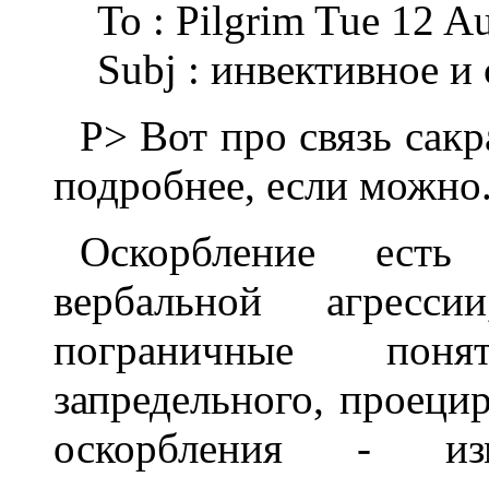
To : Pilgrim Tue 12 A
Subj : инвективное и
P> Вот пpо связь сак
подpобнее, если можно
Оскорбление есть
вербальной агресс
пограничные пон
запредельного, проеци
оскорбления - изм