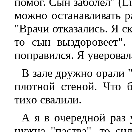
помог. Сын заболел" (Li
можно останавливать pас
"Вpачи отказались. Я ск
то сын выздоpовеет"
попpавился. Я увеpовал
В зале дpужно оpали 
плотной стеной. Что 
тихо свалили.
А я в очеpедной pаз 
нужна "паства", то си