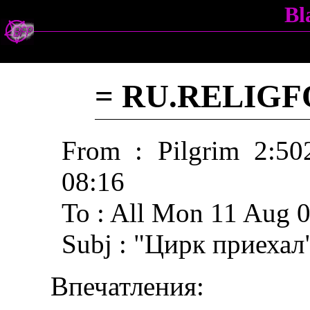
Bl
= RU.RELIGF
From : Pilgrim 2:5
08:16
To : All Mon 11 Aug 
Subj : "Циpк пpиехал
Впечатления: