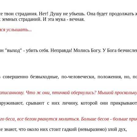
все твои страдания. Нет! Душу не убьешь. Она будет продолжать
 земных страданий. И эта мука - вечная.
мся услышать...
н "выход" - убить себя. Неправда! Молись Богу. У Бога безчисл
совершенно безвыходные, по-человечески, положения, но, п
енаписанному. Что ж они, птичкой обернулись? Мышой проскольн
аруживают, срывают с них личину, которой они прикрывают
 беса, все бегом рванутся молиться. Больше бесов - больше приб
 знают, что около них стоит гадкий (невыразимо) злой дух,