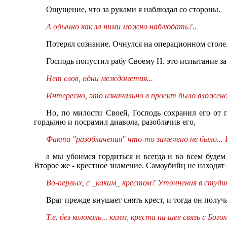
Ощущение, что за руками я наблюдал со стороны.
А обычно как за ними можно наблюдать?..
Потерял сознание. Очнулся на операционном столе
Господь попустил рабу Своему Н. это испытание за
Нет слов, одни междометия...
Интересно, это изначально в проект было вложено
Но, по милости Своей, Господь сохранил его от 
гордыню и посрамил диавола, разоблачив его,
Факта "разоблачения" что-то замечено не было... 
а мы убоимся гордиться и всегда и во всем буде
Второе же - крестное знамение. Самоубийц не находят 
Во-первых, с _каким_ крестом? Уточнения в студи
Враг прежде внушает снять крест, и тогда он получ
Т.е. без колоколь... кхмм, креста на шее связь с Бог