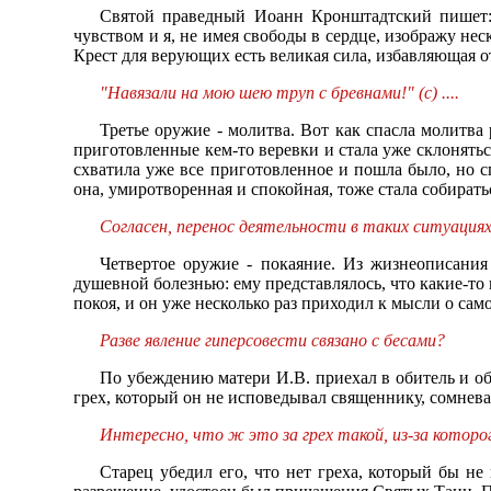
Святой праведный Иоанн Кронштадтский пишет: 
чувством и я, не имея свободы в сердце, изображу неск
Крест для верующих есть великая сила, избавляющая о
"Навязали на мою шею труп с бревнами!" (с) ....
Третье оружие - молитва. Вот как спасла молитва
приготовленные кем-то веревки и стала уже склонятьс
схватила уже все приготовленное и пошла было, но сп
она, умиротворенная и спокойная, тоже стала собирать
Согласен, перенос деятельности в таких ситуациях
Четвертое оружие - покаяние. Из жизнеописания 
душевной болезнью: ему представлялось, что какие-то
покоя, и он уже несколько раз приходил к мысли о сам
Разве явление гиперсовести связано с бесами?
По убеждению матери И.В. приехал в обитель и об
грех, который он не исповедывал священнику, сомнева
Интересно, что ж это за грех такой, из-за которо
Старец убедил его, что нет греха, который бы н