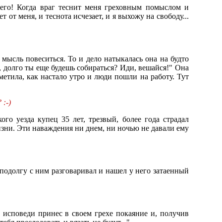
его! Когда враг теснит меня греховным помыслом и
 от меня, и теснота исчезает, и я выхожу на свободу...
мысль повеситься. То и дело натыкалась она на будто
, долго ты еще будешь собираться? Иди, вешайся!" Она
метила, как настало утро и люди пошли на работу. Тут
 :-)
го уезда купец 35 лет, трезвый, более года страдал
изни. Эти наваждения ни днем, ни ночью не давали ему
подолгу с ним разговаривал и нашел у него затаенный
а исповеди принес в своем грехе покаяние и, получив