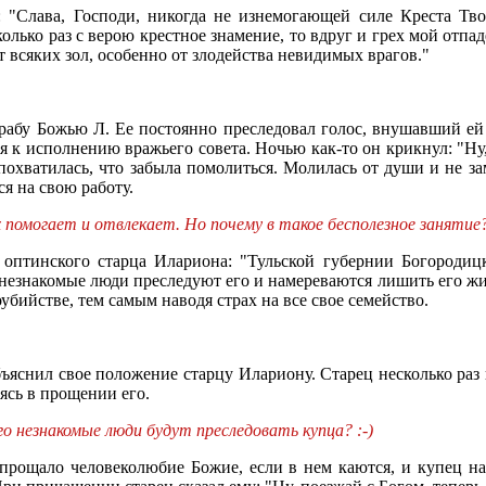
"Слава, Господи, никогда не изнемогающей силе Креста Тво
олько раз с верою крестное знамение, то вдруг и грех мой отпадет
т всяких зол, особенно от злодейства невидимых врагов."
 рабу Божью Л. Ее постоянно преследовал голос, внушавший ей 
я к исполнению вражьего совета. Ночью как-то он крикнул: "Ну
охватилась, что забыла помолиться. Молилась от души и не за
ся на свою работу.
 помогает и отвлекает. Но почему в такое бесполезное занятие?
оптинского старца Илариона: "Тульской губернии Богородицко
 незнакомые люди преследуют его и намереваются лишить его ж
оубийстве, тем самым наводя страх на все свое семейство.
ъяснил свое положение старцу Илариону. Старец несколько раз 
ясь в прощении его.
го незнакомые люди будут преследовать купца? :-)
е прощало человеколюбие Божие, если в нем каются, и купец н