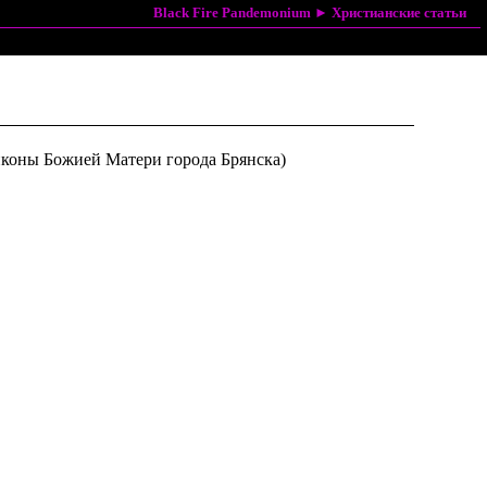
Black Fire Pandemonium
►
Христианские статьи
иконы Божией Матери города Брянска)