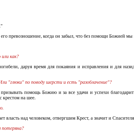
."
 его превозношение, когда он забыл, что без помощи Божией мы 
 или как?
погибели, даруя время для покаяния и исправления и для нази
Или "глюки" по поводу шерсти и есть "разоблачение"?
м призывать помощь Божию и за все удачи и успехи благодарит
с крестом на шее.
ю.
ает власть над человеком, отвергшим Крест, а значит и Спасителя
ом потеряна?