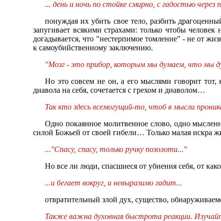
... день и ночь по стойке смирно, с гадостью через п
понуждая их убить свое тело, разбить драгоценный
запугивает всякими страхами: только чтобы человек 
догадывается, что "нестерпимое томление" - не от жиз
к самоубийственному заключению.
"Мозг - это прибор, которым мы думаем, что мы ду
Но это совсем не он, а его мыслями говорит тот, 
диавола на себя, сочетается с грехом и диаволом…
Так кто здесь всемогущий-то, чтоб в мысли прони
Одно покаянное молитвенное слово, одно мысленное
силой Божьей от своей гибели… Только малая искра жи
..."Спасу, спасу, только ручку позолоти..."
Но все ли люди, спасшиеся от убиения себя, от как
...и бегает вокруг, и невыразимо гадит...
отвратительный злой дух, существо, обнаруживае
Также важна духовная быстрота реакции. Изучайте