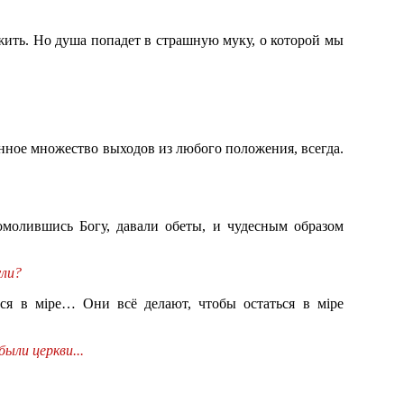
 жить. Но душа попадет в страшную муку, о которой мы
енное множество выходов из любого положения, всегда.
омолившись Богу, давали обеты, и чудесным образом
ули?
ся в мiре… Они всё делают, чтобы остаться в мiре
ыли церкви...