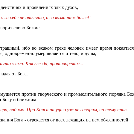
в действиях и проявлениях злых духов,
 за себя не отвечаю, а за козла тем более!"
оворит слово Божие.
трашный, ибо во всяком грехе человек имеет время покаяться,
я, одновременно умерщвляется и тело, и душа,
ничтожима. Как всегда, противоречим...
адая от Бога.
озмущается против творческого и промыслительного порядка Бо
и Богу и ближним
щая, видимо. Про Конституцию уж не говорим, на тему прав...
кания Бога - отрекается от всех лежащих на нем обязанностей