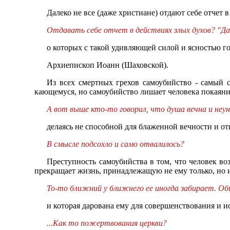
Далеко не все (даже христиане) отдают себе отчет 
Отдавать себе отчет в действиях злых духов? "Да я
о которых с такой удивляющей силой и ясностью г
Архиепископ Иоанн (Шаховской).
Из всех смертных грехов самоубийство - самый с
кающемуся, но самоубийство лишает человека покаяни
А вот выше кто-то говорил, что душа вечна и неу
делаясь не способной для блаженной вечности и отп
В смысле подсохло и само отвалилось?
Преступность самоубийства в том, что человек в
прекращает жизнь, принадлежащую не ему только, но 
То-то ближний у ближнего ее иногда забирает. Об
и которая дарована ему для совершенствования и ис
...Как то пожертвования церкви?