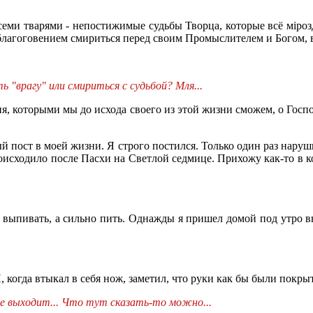
всеми тварями - непостижимые судьбы Творца, которые всё мiро
лагоговением смириться перед своим Промыслителем и Богом, в
врагу" или смириться с судьбой? Мля...
я, которыми мы до исхода своего из этой жизни сможем, о Госпо
 пост в моей жизни. Я строго постился. Только один раз наруши
роисходило после Пасхи на Светлой седмице. Прихожу как-то в к
о выпивать, а сильно пить. Однажды я пришел домой под утро в
 когда втыкал в себя нож, заметил, что руки как бы были покрыт
ще выходит... Что тут сказать-то можно...