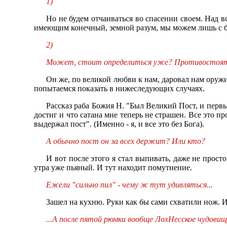
1)
Но не будем отчаиваться во спасении своем. Над 
имеющим конечный, земной разум, мы можем лишь с б
2)
Может, стоит определиться уже? Противостоять "
Он же, по великой любви к нам, даровал нам оружи
попытаемся показать в нижеследующих случаях.
Рассказ раба Божия Н. "Был Великий Пост, и первый
достиг и что сатана мне теперь не страшен. Все это п
выдержал пост". (Именно - я, и все это без Бога).
А обычно пост он за всех держит? Или кто?
И вот после этого я стал выпивать, даже не прост
утра уже пьяный. И тут находит помутнение.
Ежели "сильно пил" - чему ж тут удивляться...
Зашел на кухню. Руки как бы сами схватили нож. И,
...А после пятой рюмки вообще ЛохНесское чудови