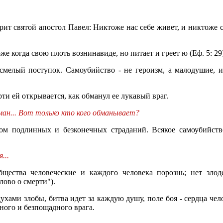
т святой апостол Павел: Никтоже нас себе живет, и никтоже с
 когда свою плоть вознинавиде, но питает и греет ю (Еф. 5: 29)
смелый поступок. Самоубийство - не героизм, а малодушие, и
ти ей открывается, как обманул ее лукавый враг.
ан... Вот только кто кого обманывает?
лом подлинных и безконечных страданий. Всякое самоубийст
...
щества человеческие и каждого человека порознь; нет злод
ово о смерти").
ухами злобы, битва идет за каждую душу, поле боя - сердца че
ного и безпощадного врага.