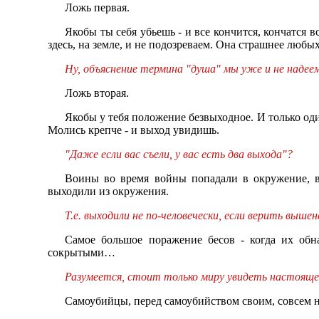
Ложь первая.
Якобы ты себя убьешь - и все кончится, кончатся 
здесь, на земле, и не подозреваем. Она страшнее любых
Ну, объяснение термина "душа" мы уже и не надее
Ложь вторая.
Якобы у тебя положение безвыходное. И только оди
Молись крепче - и выход увидишь.
"Даже если вас съели, у вас есть два выхода"?
Воины во время войны попадали в окружение, в 
выходили из окружения.
Т.е. выходили не по-человечески, если верить выш
Самое большое поражение бесов - когда их обн
сокрытыми…
Разумеется, стоит только миру увидеть настоящего
Самоубийцы, перед самоубийством своим, совсем не