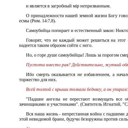
и является в загробный мiр непризванным.
О принадлежности нашей земной жизни Богу говори
есмы (Рим. 14:7,8).
Самоубийца попирает и естественный закон: Никтоже
Говорят, что не каждый может решиться на этот 
надеется таким образом сойти с него.
Но, о горе душе самоубийцы! Лишь за порогом смер
Пустота вместо рая? Действительно, жуткий обм
Ибо смерть оказывается не избавлением, а нача
торжество для них.
Всей толпой с крыши толкали беднягу, а он упирался
"Падшие ангелы не перестают возмущать все об
зачинщиками и участниками". (Святитель Игнатий, "Сл
Вся наша жизнь - непрестанная война с падшими д
этой невидимой брани, будучи безоружны против силь