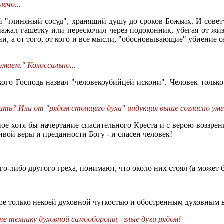
лечо...
 "глиняный сосуд", хранящий душу до сроков Божьих. И советуе
нажал гашетку или перескочил через подоконник, убегая от ж
ни, а от того, от кого и все мысли, "обосновывающие" убиение се
маем." Колоссально...
кого Господь назвал "человекоубийцей искони". Человек только
кать? Или от "рядом стоящего духа" индукция выше согласно ум
 хотя бы начертание спасительного Креста и с верою воззрение
вой веры и преданности Богу - и спасен человек!
ого-либо другого греха, понимают, что около них стоял (а может 
мое только некоей духовной чуткостью и обостренным духовным
 технику духовной самообороны - злые духи рядом!