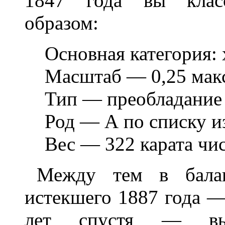
1847 года вы клас
образом:
Основная категория:
Масштаб
—
0,25 мак
Тип
—
преобладание 
Род
—
А по списку и
Вес
—
322 карата чис
Между тем в балан
истекшего 1887 года
лет спустя
—
вы 