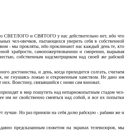
ичего СВЕТЛОГО и СВЯТОГО у нас действительно нет, ибо что
ольных чел-овечков, пытающихся уверить себя в собственной
вим - мы прокляты, ибо проклинают нас каждый день те, кто
венной храбрости, самопожертвованиии и смирении, вырывая
совестью, собственным надсмотрщиком над своей же рабской
ого достоинства, и день, когда приходится солгать, считаем
их, не гнушаясь ложью и откровенным хамством. Не дано им
от них. Воистину, связавшийся с ними сам виноват.
ы приходят в мир пошутить над непарнокопытным стадом чел-
ее им не свойственно смеяться над собой, и все их попытки
ет лучше. Но раз приняли на себя долю рабскую - рабами же и
 давно предсказанным сюжетом на экранах телевизоров, мы