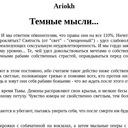
Ariokh
Темные мысли...
го!" И мы ответим обвинителям, что правы они на все 110%. Н
роклятых? Святость (от "свет" - "свещенный") - удел слабов
еализующих сексуальную неудовлетворенность. И мы гордо зая
му уровню... Те, чей удел довольствоваться мечтами о собст
вечными рабами собственных страстей, оправдываться перед 
т в этом постоянно, ибо считаем такое действо ниже собственн
ак светлые, поливающие грязью и помоями всех, кто против н
едь и зовут они себя рабами божьими - что же ждать после этого 
ся время Тьмы. Демоны расправляют свои крылья, и мелкие бес
ному петуху. Чувство юмора не свойственно светлым, тем бол
аются и убегают, пытаясь уверить себя, что после смерти им буд
пирожки с собачатиной на вокзалах, а затем мыльные оперы с