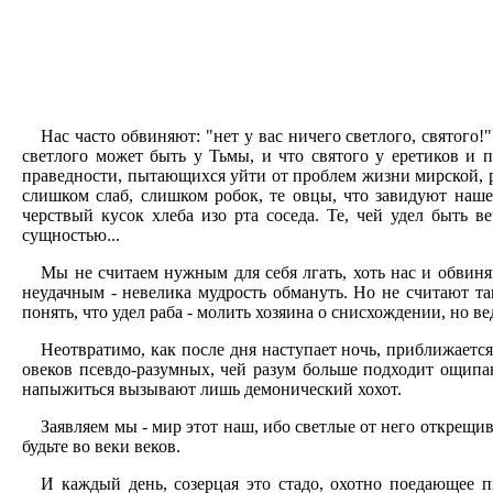
Нас часто обвиняют: "нет у вас ничего светлого, свято
светлого может быть у Тьмы, и что святого у еретиков и п
праведности, пытающихся уйти от проблем жизни мирской, р
слишком слаб, слишком робок, те овцы, что завидуют наше
черствый кусок хлеба изо рта соседа. Те, чей удел быть 
сущностью...
Мы не считаем нужным для себя лгать, хоть нас и обвиняю
неудачным - невелика мудрость обмануть. Но не считают т
понять, что удел раба - молить хозяина о снисхождении, но в
Неотвратимо, как после дня наступает ночь, приближает
овеков псевдо-разумных, чей разум больше подходит ощипан
напыжиться вызывают лишь демонический хохот.
Заявляем мы - мир этот наш, ибо светлые от него открещив
будьте во веки веков.
И каждый день, созерцая это стадо, охотно поедающее 