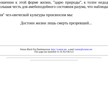
ошению к этой форме жизни, "царю природы", к толпе недод
ьшая честь для амебоподобного состояния разума, что наблюдает
ития" чел-овеческой культуры произносим мы:
Достоин жизни лишь смерть презревший...
Warrax Black Fire Pandemonium
http://warrax.net
e-mail
warrax@warrax.net
This page last modified 15-10-XLVIII A.S.