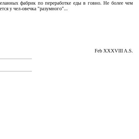
еланных фабрик по переработке еды в говно. Не более чем
ся у чел-овечка "разумного"...
Feb XXXVIII A.S.