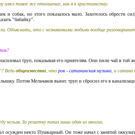
у имел такое же отношение, как я к христианству.
к и собак, но этого показалось мало. Захотелось обрести сил
азать "бабайку".
ели. Объяснить, что с незнакомыми людьми вообще разговаривать 
япок?
насиловал труп, показывая его приятелям. Они пили чай в той 
и"? Ведь
общеизвестно
, что
рок - сатанинская музыка
, и сатана
малышку. Потом Мельчаков вынес труп и сбросил его в канализа
ду нельзя. За решетку попал лишь один из многих.
ыл осужден некто Пушкарный. Он тоже начал с занятий оккульт