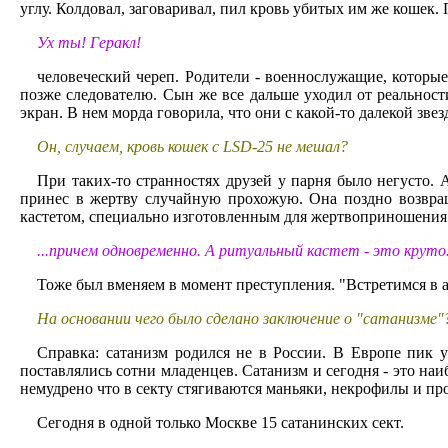
углу. Колдовал, заговаривал, пил кровь убитых им же кошек.
Ух ты! Геракл!
человеческий череп. Родители - военнослужащие, которые
позже следователю. Сын же все дальше уходил от реальност
экран. В нем морда говорила, что они с какой-то далекой зве
Он, случаем, кровь кошек с LSD-25 не мешал?
При таких-то странностях друзей у парня было негусто. А
принес в жертву случайную прохожую. Она поздно возвраща
кастетом, специально изготовленным для жертвоприношения.
...причем одновременно. А ритуальный кастет - это круто
Тоже был вменяем в момент преступления. "Встретимся в ад
На основании чего было сделано заключение о "сатанизме"
Справка: сатанизм родился не в России. В Европе пик 
поставлялись сотни младенцев. Сатанизм и сегодня - это на
немудрено что в секту стягиваются маньяки, некрофилы и пр
Сегодня в одной только Москве 15 сатанинских сект.