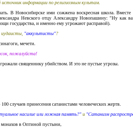
сточник информации по религиозным культам.
нать. В Новосибирске ими сожжена воскресная школа. Вместе 
лександра Невского отцу Александру Новопашину: "Ну как ва
мощи государства, и именно ему угрожают расправой).
, иудаисты,
"аккультисты"
?
инагоги, мечети.
исок, пожалуйста!
грожали священнику убийством. И это не пустые угрозы.
 100 случаев принесения сатанистами человеческих жертв.
итуальное насилие или ложная память?"
и
"Сатанизм распростра
е монахов в Оптиной пустыни,