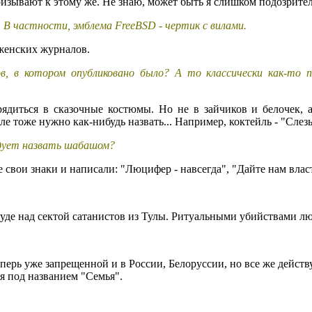
изывают к этому же. Не знаю, может быть я слишком подозрите
. В частности, эмблема FreeBSD - чертик с вилами.
 женских журналов.
, в котором опубликовано было? А то классически как-то по
ядиться в сказочные костюмы. Но не в зайчиков и белочек, а.
е тоже нужно как-нибудь назвать... Например, коктейль - "Слез
ледует назвать шабашом?
не свои знаки и написали: "Люцифер - навсегда", "Дайте нам вла
де над сектой сатанистов из Тулы. Ритуальными убийствами лю
ерь уже запрещенной и в России, Белоруссии, но все же действу
я под названием "Семья".