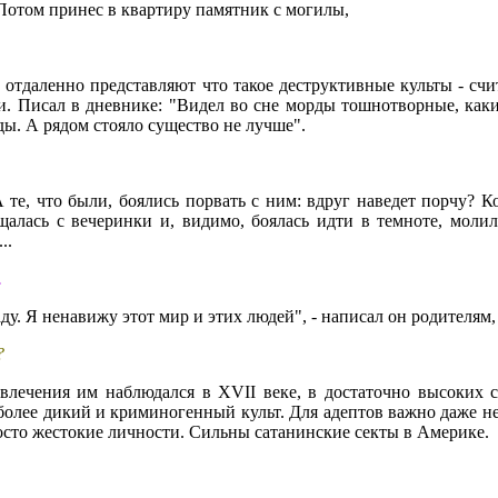
 Потом принес в квартиру памятник с могилы,
 отдаленно представляют что такое деструктивные культы - счи
и. Писал в дневнике: "Видел во сне морды тошнотворные, каки
зды. А рядом стояло существо не лучше".
 те, что были, боялись порвать с ним: вдруг наведет порчу? Ко
лась с вечеринки и, видимо, боялась идти в темноте, молил
..
.
у. Я ненавижу этот мир и этих людей", - написал он родителям,
?
увлечения им наблюдался в XVII веке, в достаточно высоких 
иболее дикий и криминогенный культ. Для адептов важно даже н
осто жестокие личности. Сильны сатанинские секты в Америке.