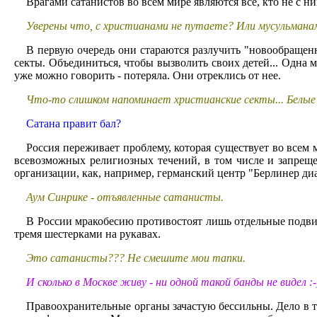
Врагами сатанистов во всем мире являются все, кто не с н
Уверены что, с христианами не путаете? Или мусульмана
В первую очередь они стараются разлучить "новообращенн
секты. Объединиться, чтобы вызволить своих детей... Одна м
уже можно говорить - потеряла. Они отреклись от нее.
Что-то слишком напоминает христианские секты... Белые 
Сатана правит бал?
Россия переживает проблему, которая существует во всем 
всевозможных религиозных течений, в том числе и запрещ
организации, как, например, германский центр "Берлинер ди
Аум Синрике - отъявленные сатанисты.
В России мракобесию противостоят лишь отдельные подвиж
тремя шестерками на рукавах.
Это сатанисты??? Не смешите мои тапки.
И сколько в Москве живу - ни одной такой банды не видел :-
Правоохранительные органы зачастую бессильны. Дело в том