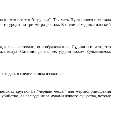
тали, что все это "игрушки". Так мать Пушкарного и сказала
е-то уроды по три метра ростом. В стене находился плоский
гда его арестовали, они обрадовались. Судили его за то, что
ась вслух. Сатанист догнал ее, ударил ножом, булыжником,
 находясь в следственном изоляторе.
светских кругах. На "черные мессы" для жертвоприношения
е убийство, а наблюдение за муками живого существа, потому