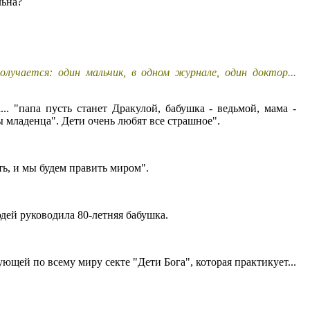
льна?
лучается: один мальчик, в одном журнале, один доктор...
.. "папа пусть станет Дракулой, бабушка - ведьмой, мама -
ы младенца". Дети очень любят все страшное".
сть, и мы будем править миром".
дей руководила 80-летняя бабушка.
ющей по всему миру секте "Дети Бога", которая практикует...