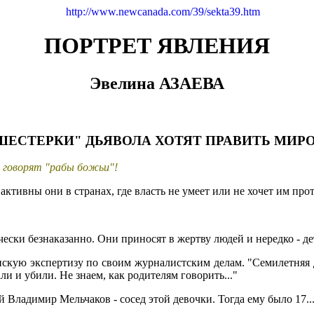
http://www.newcanada.com/39/sekta39.htm
ПОРТРЕТ ЯВЛЕНИЯ
Эвелина АЗАЕВА
ШЕСТЕРКИ" ДЬЯВОЛА ХОТЯТ ПРАВИТЬ МИР
ое говорят "рабы божьи"!
ктивны они в странах, где власть не умеет или не хочет им про
ески безнаказанно. Они приносят в жертву людей и нередко - де
скую экспертизу по своим журналистским делам. "Семилетняя де
и и убили. Не знаем, как родителям говорить..."
 Владимир Мельчаков - сосед этой девочки. Тогда ему было 17..