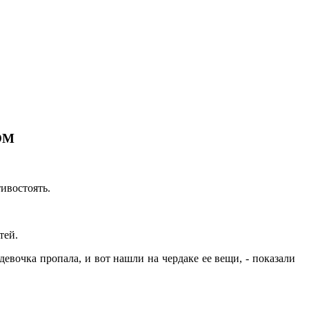
ОМ
тивостоять.
тей.
вочка пропала, и вот нашли на чердаке ее вещи, - показали
.