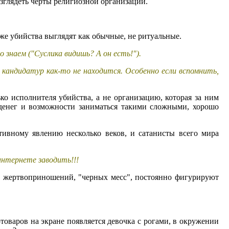
зглядеть черты религиозной организации.
 же убийства выглядят как обычные, не ритуальные.
 знаем ("Суслика видишь? А он есть!").
кандидатур как-то не находится. Особенно если вспомнить,
ько исполнителя убийства, а не организацию, которая за ним
 денег и возможности заниматься такими сложными, хорошо
тивному явлению несколько веков, и сатанисты всего мира
интернете заводить!!!
ы жертвоприношений, "черных месс", постоянно фигурируют
товаров на экране появляется девочка с рогами, в окружении