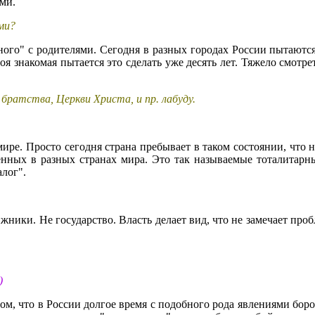
ими.
ми?
ого" с родителями. Сегодня в разных городах России пытаются 
оя знакомая пытается это сделать уже десять лет. Тяжело смотр
братства, Церкви Христа, и пр. лабуду.
мире. Просто сегодня страна пребывает в таком состоянии, что 
енных в разных странах мира. Это так называемые тоталитар
алог".
ники. Не государство. Власть делает вид, что не замечает про
)
, что в России долгое время с подобного рода явлениями боролс