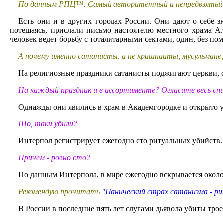
По данным РПЦ™. Самый авторитетный и непредвзятый и
Есть они и в других городах России. Они дают о себе з
потешаясь, прислали письмо настоятелю местного храма А
человек ведет борьбу с тоталитарными сектами, один, без по
А почему именно сатанисты, а не кришнаиты, мусульмане
На религиозные праздники сатанисты поджигают церкви, с
На каждый праздник и в ассортименте? Огласите весь сп
Однажды они явились в храм в Академгородке и открыто у
Шо, таки убили?
Интерпол регистрирует ежегодно сто ритуальных убийств.
Причем - ровно сто?
По данным Интерпола, в мире ежегодно вскрывается около
Рекомендую прочитать
"Панический страх сатанизма - р
В России в последние пять лет слугами дьявола убиты тро