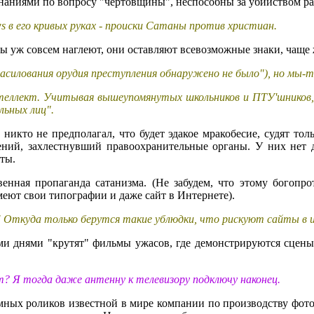
наниями по вопросу "чертовщины", неспособны за убийством ра
s в его кривых руках - происки Сатаны против христиан.
исты уж совсем наглеют, они оставляют всевозможные знаки, чаще
насилования орудия преступления обнаружено не было"), но мы-то
теллект. Учитывая вышеупомянутых школьников и ПТУ'шников, 
льных лиц".
никто не предполагал, что будет эдакое мракобесие, судят тол
плений, захлестнувший правоохранительные органы. У них нет
ты.
енная пропаганда сатанизма. (Не забудем, что этому богопро
меют свои типографии и даже сайт в Интернете).
! Откуда только берутся такие ублюдки, что рискуют сайты в 
ыми днями "крутят" фильмы ужасов, где демонстрируются сцен
т? Я тогда даже антенну к телевизору подключу наконец.
амных роликов известной в мире компании по производству фото