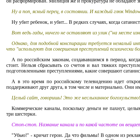
он расформирован. Милиция же и прокуратура не обладают з
Ну а поп, ясный перец, в состоянии. И каждый глюк Window
Ну убит ребенок, и убит... В редких случаях, когда сатан
Вот ведь гады, ничего не оставляют из улик ("на месте из
Однако, для подобной конспирации требуется немалый ин
что "используют для совершения преступлений психически бо
А по российским законам, создававшимся в период, когда 
стоит. Нельзя сбрасывать со счетов и вал тяжких престу
подготовленными преступлениями, какие совершают сатанис
А в это время по российскому телевидению идет откров
поддерживают друг друга, в том числе и материально. Они и
Целый сайт, говоришь! Это же неслыханное богохульство
Коммерческие каналы, поскольку деньги не пахнут, цел
три шестерки.
Стоп-стоп. Название канала и по какой частоте он вещае
"Убью!" - кричат герои. Да что фильмы! В одном из рекл