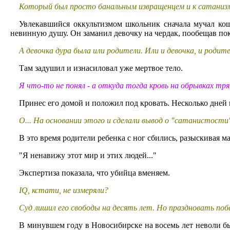
Который был просто банальным извращенцем и к сатанизм
Увлекавшийся оккультизмом школьник сначала мучал коше
невинную душу. Он заманил девочку на чердак, пообещав пок
А девочка дура была или родители. Или и девочка, и родит
Там задушил и изнасиловал уже мертвое тело.
Я что-то не понял - а откуда тогда кровь на обрывках тр
Принес его домой и положил под кровать. Несколько дней 
О... На основании этого и сделали вывод о "сатанистост
В это время родители ребенка с ног сбились, разыскивая 
"Я ненавижу этот мир и этих людей..."
Экспертиза показала, что убийца вменяем.
IQ, кстати, не измеряли?
Суд лишил его свободы на десять лет. Но праздновать побе
В минувшем году в Новосибирске на восемь лет неволи б