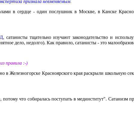
экспертиза признала невменяемым
.
лами в сердце - один послушник в Москве, в Канске Красно
ВД
, сатанисты тщательно изучают законодательство и исполь
онятное дело, недолго). Как правило, сатанисты - это малообра
из правила :-)
вно в Железногорске Красноярского края раскрыли школьную сек
 потому что собиралась поступать в мединститут". Сатанизм пр