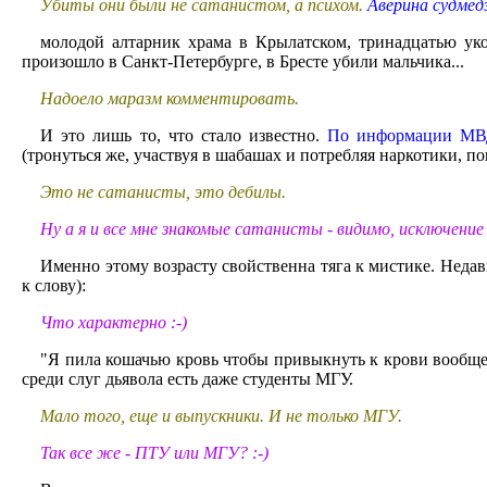
Убиты они были не сатанистом, а психом.
Аверина судмед
молодой алтарник храма в Крылатском, тринадцатью уко
произошло в Санкт-Петербурге, в Бресте убили мальчика...
Надоело маразм комментировать.
И это лишь то, что стало известно.
По информации М
(тронуться же, участвуя в шабашах и потребляя наркотики, п
Это не сатанисты, это дебилы.
Ну а я и все мне знакомые сатанисты - видимо, исключение 
Именно этому возрасту свойственна тяга к мистике. Неда
к слову):
Что характерно :-)
"Я пила кошачью кровь чтобы привыкнуть к крови вообще,
среди слуг дьявола есть даже студенты МГУ.
Мало того, еще и выпускники. И не только МГУ.
Так все же - ПТУ или МГУ? :-)