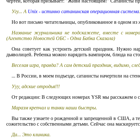
чертей, которая призывает: "Живи настоящим!" Сатанисты пр
Угу... А
Unix - истинно сатанинская операционная система
Но вот письмо читательницы, опубликованное в одном из
Название журнальчика не подскажете, вместе с номеров
(Агентство Новостей ОБС - Одна Бабка Сказала)
Она советует как устроить детский праздник. Нужно нар
дьяволицей. Ребенка можно нарядить вампиром, блюда на стол
Веселая игра, правда? А сам детский праздник, видимо, с
... В России, в моем подъезде, сатанисты начертили на сте
Ууу, адские отродья!!!
От редакции: В следующих номерах YSR мы расскажем о су
Маразм крепчал и танки наши быстры.
Вы также узнаете о рожденной и запрещенной в США, а теп
сожительство с собственными детьми. Сейчас она маскируетс
Да... Это клиника.