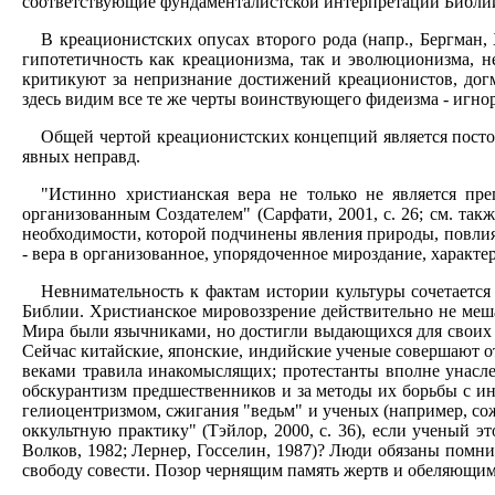
соответствующие фундаменталистской интерпретации Библии
В креационистских опусах второго рода (напр., Бергман, 
гипотетичность как креационизма, так и эволюционизма, н
критикуют за непризнание достижений креационистов, дог
здесь видим все те же черты воинствующего фидеизма - игно
Общей чертой креационистских концепций является пост
явных неправд.
"Истинно христианская вера не только не является пр
организованным Создателем" (Сарфати, 2001, с. 26; см. также
необходимости, которой подчинены явления природы, повлияла
- вера в организованное, упорядоченное мироздание, характе
Невнимательность к фактам истории культуры сочетается
Библии. Христианское мировоззрение действительно не меша
Мира были язычниками, но достигли выдающихся для своих в
Сейчас китайские, японские, индийские ученые совершают о
веками травила инакомыслящих; протестанты вполне унасле
обскурантизм предшественников и за методы их борьбы с и
гелиоцентризмом, сжигания "ведьм" и ученых (например, сожж
оккультную практику" (Тэйлор, 2000, с. 36), если ученый э
Волков, 1982; Лернер, Госселин, 1987)? Люди обязаны помни
свободу совести. Позор чернящим память жертв и обеляющим