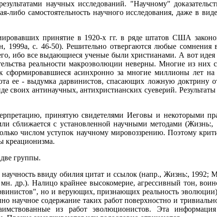
езультатами научных исследований. "Научному" доказательс
ая-либо самостоятельность научного исследования, даже в ви
ировавших принятие в 1920-х гг. в ряде штатов США законо
ин, 1999а, с. 46-50). Решительно отвергаются любые сомнения
него, ибо все выдающиеся ученые были христианами. А вот идея
тельства реальности макроэволюции неверны. Многие из них 
ак сформировавшиеся асинхронно за многие миллионы лет на
лнота ее - выдумка дарвинистов, спасающих ложную доктрину 
де своих антинаучных, антихристианских суеверий. Результаты 
терпретацию, принятую свидетелями Иеговы и некоторыми пр
ли сближается с установленной научными методами (Жизнь:, 1
только числом уступок научному мировоззрению. Поэтому крити
ы креационизма.
 две группы.
научность ввиду обилия цитат и ссылок (напр., Жизнь:, 1992; М
 и мн. др.). Налицо крайнее высокомерие, агрессивный тон, в
рвинистов", но и верующих, признающих реальность эволюции)
нно научное содержание таких работ поверхностно и тривиальн
аимствованные из работ эволюционистов. Эта информация 