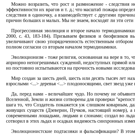
Можно возразить, что рост и размножение - следствия 
эффективности их врагов и т. д.; что масштаб пожара определ
следствия в одиночку, а взаимодействует с другими причи
причин больших и малых. Мы не знаем, восходят ли эти сети
Прогрессивная эволюция и второе начало термодинамики. 
2000, с. 43, 183-184). Призываем физиков и биофизиков 
увеличивают свою упорядоченность естественным отбором 
полном согласии со вторым началом термодинамики.
Эволюционизм - тоже религия, основанная на вере в то, что
априорно непогрешимых суждений, недоступных прямой или 
но постоянно испытываются на прочность новыми исследован
Мир создан за шесть дней, шесть или десять тысяч лет на
взрослыми <...> деревья <...> плодоносящими, свет звезд уже
Да, перед нами - величайшее чудо. Но почему не объявить
Вселенной, Земли и жизни сотворены для проверки "крепост
шага то, что Создатель покажется уж слишком коварным, да
живущих существ (Дзеверин, Пучков, настоящий номер), а 
современными лошадьми, людьми и слонами; создал во льдах
сотворил в этих льдах и осадках видимость синхронных изме
Эволюционистские подтасовки и фальсификации? В этом 