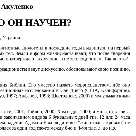
. Акуленко
О ОН НАУЧЕН?
, Украина
елигиозные апологеты в последние годы выдвинули на первый
х тел, Земли и форм жизни; настаивают, что после творения
ю подтверждают их учение, а не эволюционизм. Так ли это?
и креационисты ведут дискуссию, обосновывают свою позицию,
ния Библии. Его уместно назвать моррисианством, ибо оно
креационных исследований в Сан-Диего (США, Калифорния).
, 1997; Алферов, 1998; Шестоднев:, 2000) и мусульманскими
ти, 2001; Тэйлор, 2000; Хэм и др., 2000; и мн. др.) таковы.
 законченном виде за 6 буквальных дней (т.е. 12 или 24 часа
 грехопадения Адама и Евы люди и все "животные с кровью" не
ся за один год где-то между 8-ю и 4-мя тыс. л. до н.э.