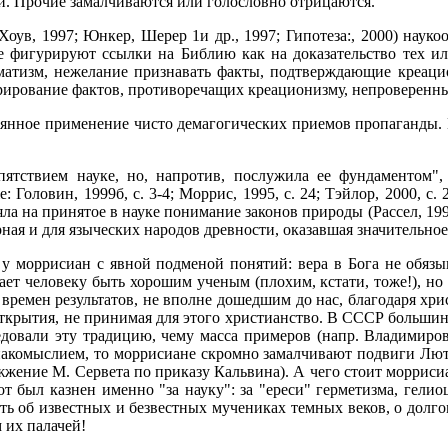
. Прочие замалчиваются или голословно отрицаются.
Хоув, 1997; Юнкер, Шерер 1и др., 1997; Гипотеза:, 2000) наук
е фигурируют ссылки на Библию как на доказательство тех ил
матизм, нежелание признавать факты, подтверждающие креаци
рирование фактов, противоречащих креационизму, непроверенные
оянное применение чисто демагогических приемов пропаганды.
епятствием науке, но, напротив, послужила ее фундаментом"
: Головин, 1999б, с. 3-4; Моррис, 1995, с. 24; Тэйлор, 2000, с
 на принятое в науке понимание законов природы (Рассел, 1994,
рная и для языческих народов древности, оказавшая значительное
 у моррисиан с явной подменой понятий: вера в Бога не обязы
ет человеку быть хорошим ученым (плохим, кстати, тоже!), но
ремен результатов, не вполне дошедшим до нас, благодаря хр
ткрытия, не принимая для этого христианство. В СССР большин
довали эту традицию, чему масса примеров (напр. Владимиров
накомыслием, то моррисиане скромно замалчивают подвиги Лют
ение М. Сервета по приказу Кальвина). А чего стоит моррисиан
тот был казнен именно "за науку": за "ереси" герметизма, ге
ть об известных и безвестных мучениках темных веков, о долго
 их палачей!