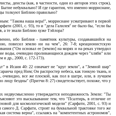
ты, деисты (как, в частности, один из авторов этих строк),
Бытие небуквально? И где гарантия, что именно моррисиане,
веды толкуют Библию правильно?
тным: "Такова наша вера!", моррисиане усматривают в первой
фати (2001, с. 93), то и "дела Галилея" не было бы, "если бы
, а те знали Библию хуже Тэйлора?
венно, ибо Библия - памятник культуры, создававшийся на
тою, повесил землю ни на чем", 26: 7-8; креационистскую
вания ("Он основал ее [землю] на морях и на реках утвердил
другие воды, очевидно проливающиеся дождем через "хляби" или
и др., 2000, с. 172-173).
" в Исаия 40: 22 означает не "круг земли", а "Земной шар"
 саранча пред Ним; Он распростер небеса, как тонкую ткань, и
, очевидно, все же плоской, как пол в шатре, или, в лучшем
о лицу бездны" (Притчи 8: 27) свидетельствует, похоже, что у
них недвусмысленно утверждается неподвижность Земли: "Ты
ъясняют это высказывание тем, что "Псалтирь, в отличие от
сновой для космологической модели" (Сарфати, 2001, с. 93) и
 самого Д. Сарфати, строят на буквальной трактовке того же
ская система верна", ссылаясь на "компетентных астрономов",