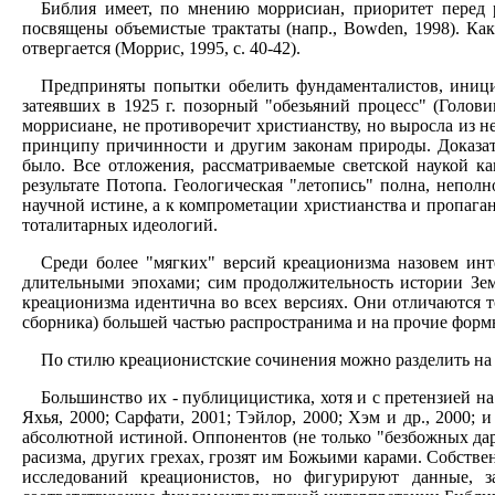
Библия имеет, по мнению моррисиан, приоритет перед р
посвящены объемистые трактаты (напр., Bowden, 1998). Как
отвергается (Моррис, 1995, с. 40-42).
Предприняты попытки обелить фундаменталистов, иници
затеявших в 1925 г. позорный "обезьяний процесс" (Голов
моррисиане, не противоречит христианству, но выросла из 
принципу причинности и другим законам природы. Доказа
было. Все отложения, рассматриваемые светской наукой к
результате Потопа. Геологическая "летопись" полна, непо
научной истине, а к компрометации христианства и пропаган
тоталитарных идеологий.
Среди более "мягких" версий креационизма назовем ин
длительными эпохами; сим продолжительность истории Зем
креационизма идентична во всех версиях. Они отличаются 
сборника) большей частью распространима и на прочие форм
По стилю креационистские сочинения можно разделить на
Большинство их - публицицистика, хотя и с претензией на 
Яхья, 2000; Сарфати, 2001; Тэйлор, 2000; Хэм и др., 2000;
абсолютной истиной. Оппонентов (не только "безбожных да
расизма, других грехах, грозят им Божьими карами. Собстве
исследований креационистов, но фигурируют данные, з