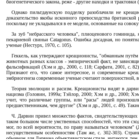
биогенетического закона, реже - другие находки и трактовки (с
Однако пильтдаунскую подделку разоблачили не креацио
доказательство якобы исконного превосходства британской
поскольку не укладывался в ее модели, основанные на совокупн
За зуб "небрасского человека", плиоценового гоминида
пекариевой свиньи Catagonus. Ошибка досадная, но понятн
ученые (Нестурх, 1970, с. 105).
Геккель, как утверждают креационисты, "обманным путём и
животных разных классов - эмпирический факт, не зависящ
фальсификаций (Хэм и др., 2000, с. 118; Сарфати, 2001, с. 
Признают его, что самое интересное, и современные креаци
эмбриогенеза современные ученые считают поверхностной, в
Теория эволюции и расизм. Креационисты видят в дарви
нацизма (Головин, 1999а; Тэйлор, 2000; Хэм и др., 2000; Хэм
учит, что различные группы, или "расы" людей произошли
предшественникам, чем другие" (Хэм и др., 2001, с. 49). Та
Ч. Дарвин привел множество фактов, свидетельствующих 
таком большом числе умственных способностей, что эти схо
мог, по всей вероятности, по праву называться человеком" 
несущественным особенностям (Там же, с. 302-303). Стра
обычном для Дарвина объективистском стиле, читаются, тем 