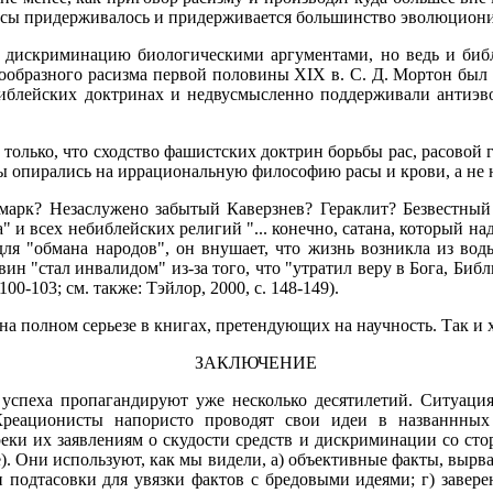
расы придерживалось и придерживается большинство эволюцион
 дискриминацию биологическими аргументами, но ведь и библ
кообразного расизма первой половины XIX в. С. Д. Мортон был 
библейских доктринах и недвусмысленно поддерживали антиэв
 только, что сходство фашистских доктрин борьбы рас, расовой
 опирались на иррациональную философию расы и крови, а не 
арк? Незаслужено забытый Каверзнев? Гераклит? Безвестный
 и всех небиблейских религий "... конечно, сатана, который над
для "обмана народов", он внушает, что жизнь возникла из вод
вин "стал инвалидом" из-за того, что "утратил веру в Бога, Би
0-103; см. также: Тэйлор, 2000, с. 148-149).
а полном серьезе в книгах, претендующих на научность. Так и х
ЗАКЛЮЧЕНИЕ
спеха пропагандируют уже несколько десятилетий. Ситуация
реационисты напористо проводят свои идеи в названнных
ки их заявлениям о скудости средств и дискриминации со сто
е). Они используют, как мы видели, а) объективные факты, вырв
и подтасовки для увязки фактов с бредовыми идеями; г) завер