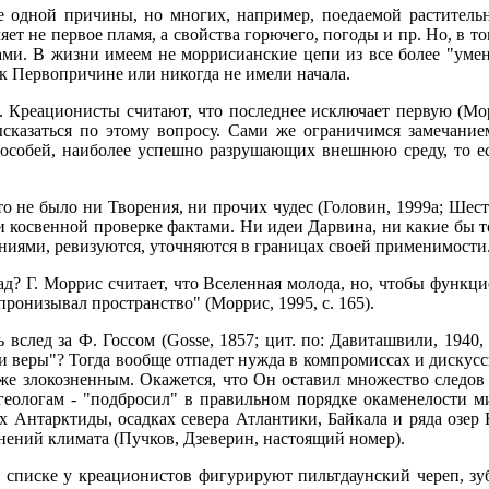
не одной причины, но многих, например, поедаемой раститель
яет не первое пламя, а свойства горючего, погоды и пр. Но, в т
нами. В жизни имеем не моррисианские цепи из все более "ум
 к Первопричине или никогда не имели начала.
Креационисты считают, что последнее исключает первую (Моррис
высказаться по этому вопросу. Сами же ограничимся замечани
особей, наиболее успешно разрушающих внешнюю среду, то ес
 не было ни Творения, ни прочих чудес (Головин, 1999а; Шестодн
косвенной проверке фактами. Ни идеи Дарвина, ни какие бы то
иями, ревизуются, уточняются в границах своей применимости
зад? Г. Моррис считает, что Вселенная молода, но, чтобы функц
 пронизывал пространство" (Моррис, 1995, с. 165).
 вслед за Ф. Госсом (Gosse, 1857; цит. по: Давиташвили, 1940,
и веры"? Тогда вообще отпадет нужда в компромиссах и дискусс
же злокозненным. Окажется, что Он оставил множество следов 
геологам - "подбросил" в правильном порядке окаменелости м
 Антарктиды, осадках севера Атлантики, Байкала и ряда озер 
нений климата (Пучков, Дзеверин, настоящий номер).
списке у креационистов фигурируют пильтдаунский череп, зуб