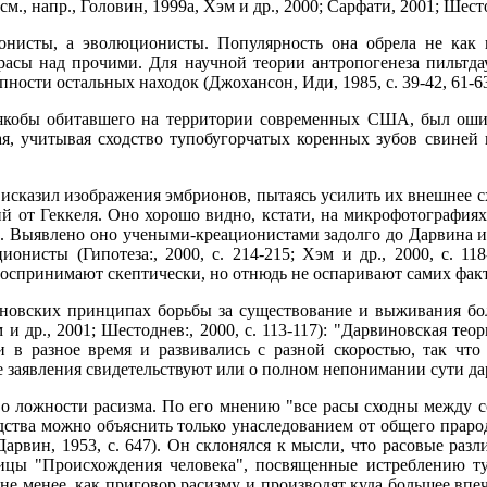
м., напр., Головин, 1999а, Хэм и др., 2000; Сарфати, 2001; Шесто
нисты, а эволюционисты. Популярность она обрела не как к
 расы над прочими. Для научной теории антропогенеза пильтда
ости остальных находок (Джохансон, Иди, 1985, с. 39-42, 61-63, 
, якобы обитавшего на территории современных США, был ош
ая, учитывая сходство тупобугорчатых коренных зубов свиней 
сказил изображения эмбрионов, пытаясь усилить их внешнее сход
ий от Геккеля. Оно хорошо видно, кстати, на микрофотография
82). Выявлено оно учеными-креационистами задолго до Дарвина и
онисты (Гипотеза:, 2000, с. 214-215; Хэм и др., 2000, с. 1
оспринимают скептически, но отнюдь не оспаривают самих факт
новских принципах борьбы за существование и выживания бо
 и др., 2001; Шестоднев:, 2000, с. 113-117): "Дарвиновская те
 в разное время и развивались с разной скоростью, так чт
кие заявления свидетельствуют или о полном непонимании сути 
о ложности расизма. По его мнению "все расы сходны между с
дства можно объяснить только унаследованием от общего праро
(Дарвин, 1953, с. 647). Он склонялся к мысли, что расовые р
ницы "Происхождения человека", посвященные истреблению туз
не менее, как приговор расизму и производят куда большее впеч