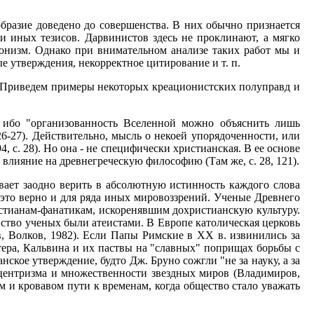
ообразие доведено до совершенства. В них обычно признается
и иных тезисов. Дарвинистов здесь не проклинают, а мягко
онизм. Однако при внимательном анализе таких работ мы и
 утверждения, некорректное цитирование и т. п.
 Приведем примеры некоторых креационистских полуправд и
, ибо "организованность Вселенной можно объяснить лишь
. 26-27). Действительно, мысль о некоей упорядоченности, или
 с. 28). Но она - не специфически христианская. В ее основе
 влияние на древнегреческую философию (Там же, с. 28, 121).
вает заодно верить в абсолютную истинность каждого слова
 это верно и для ряда иных мировоззрений. Ученые Древнего
истианам-фанатикам, искоренявшим дохристианскую культуру.
ство ученых были атеистами. В Европе католическая церковь
, Волков, 1982). Если Папы Римские в ХХ в. извинились за
ера, Кальвина и их паствы на "славных" поприщах борьбы с
ское утверждение, будто Дж. Бруно сожгли "не за науку, а за
лиоцентризма и множественности звездных миров (Владимиров,
м и кровавом пути к временам, когда общество стало уважать