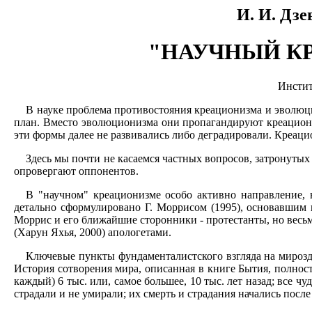
И. И. Дзе
"НАУЧНЫЙ КР
Инстит
В науке проблема противостояния креационизма и эволюц
план. Вместо эволюционизма они пропагандируют креациониз
эти формы далее не развивались либо деградировали. Креац
Здесь мы почти не касаемся частных вопросов, затронуты
опровергают оппонентов.
В "научном" креационизме особо активно направление, 
детально сформулировано Г. Моррисом (1995), основавшим
Моррис и его ближайшие сторонники - протестанты, но весь
(Харун Яхья, 2000) апологетами.
Ключевые пункты фундаменталистского взгляда на мироздани
История сотворения мира, описанная в книге Бытия, полность
каждый) 6 тыс. или, самое большее, 10 тыс. лет назад; все 
страдали и не умирали; их смерть и страдания начались после