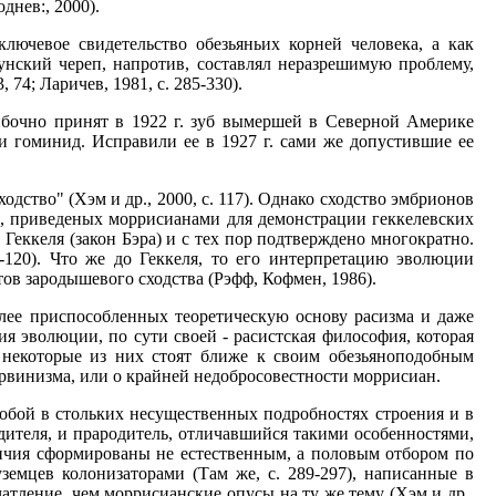
днев:, 2000).
лючевое свидетельство обезьяньих корней человека, а как
унский череп, напротив, составлял неразрешимую проблему,
74; Ларичев, 1981, с. 285-330).
ибочно принят в 1922 г. зуб вымершей в Северной Америке
и гоминид. Исправили ее в 1927 г. сами же допустившие ее
ство" (Хэм и др., 2000, с. 117). Однако сходство эмбрионов
х, приведеных моррисианами для демонстрации геккелевских
 Геккеля (закон Бэра) и с тех пор подтверждено многократно.
18-120). Что же до Геккеля, то его интерпретацию эволюции
ов зародышевого сходства (Рэфф, Кофмен, 1986).
лее приспособленных теоретическую основу расизма и даже
ория эволюции, по сути своей - расистская философия, которая
о некоторые из них стоят ближе к своим обезьяноподобным
дарвинизма, или о крайней недобросовестности моррисиан.
обой в стольких несущественных подробностях строения и в
дителя, и прародитель, отличавшийся такими особенностями,
азличия сформированы не естественным, а половым отбором по
емцев колонизаторами (Там же, с. 289-297), написанные в
атление, чем моррисианские опусы на ту же тему (Хэм и др.,