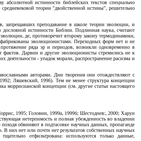
тву абсолютной истинности библейских текстов специально
де средневековой теории "двойственной истины", решительно
в, запрещавших преподавание в школе теории эволюции, и
 в дословной истинности Библии. Подлинная наука, считают
 эволюции, де, противоречит второму закону термодинамики,
сфабрикованы эволюционистами. Переходных форм нет и не
 протяжение ряда эр и периодов, возникли одновременно в
от фактов. Дарвин и другие эволюционисты стремились не к
их деятельности - упадок морали, распространение расизма и
авославными авторами. Дни творения они отождествляют с
992; Ляшевский, 1996). Тем не менее структура концепции
ка моррисианской концепции (см. другие статьи настоящего
оррис, 1995; Головин, 1999а, 1999б; Шестоднев:, 2000; Харун
оинствующая нетерпимость и полная убежденность во владении
 походя обвиняют в подтасовке научных данных, пропаганде
о. В них нет или почти нет результатов собственных научных
тщательно отфильтрована: используются только данные,