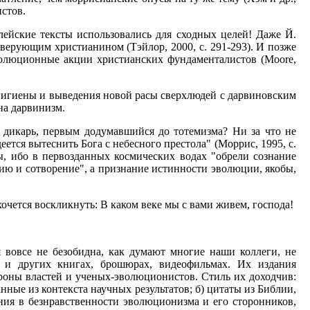
истов.
ейские тексты использовались для сходных целей! Даже Й.
верующим христианином (Тэйлор, 2000, с. 291-293). И позже
олюционные акции христианских фундаменталистов (Moore,
 гигиены и выведения новой расы сверхлюдей с дарвиновским
на дарвинизм.
 дикарь, первым додумавшийся до тотемизма? Ни за что не
еется вытеснить Бога с небесного престола" (Моррис, 1995, с.
ы, ибо в первозданных космических водах "обрели сознание
блию и сотворение", а признание истинности эволюции, якобы,
очется воскликнуть: В каком веке мы с вами живем, господа!
 вовсе не безобидна, как думают многие наши коллеги, не
 и других книгах, брошюрах, видеофильмах. Их издания
роны властей и ученых-эволюционистов. Стиль их доходчив:
анные из контекста научных результатов; б) цитаты из Библии,
ения в безнравственности эволюционизма и его сторонников,