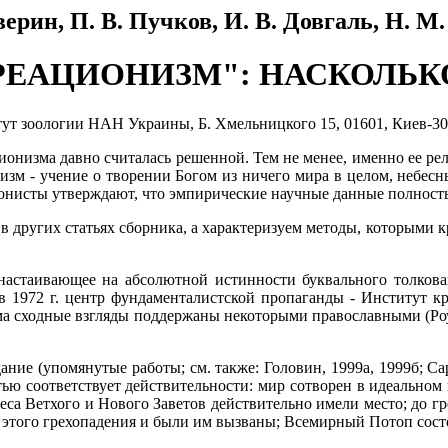
верин, П. В. Пучков, И. В. Довгаль, Н. М
ЕАЦИОНИЗМ": НАСКОЛЬК
ут зоологии НАН Украины, Б. Хмельницкого 15, 01601, Киев-30
ионизма давно считалась решенной. Тем не менее, именно ее р
м - учение о творении Богом из ничего мира в целом, небесны
ионисты утверждают, что эмпирические научные данные полность
х в других статьях сборника, а характеризуем методы, которым
настаивающее на абсолютной истинности буквального толкова
 в 1972 г. центр фундаменталистской пропаганды - Институт 
ма сходные взгляды поддержаны некоторыми православными (Роуз
е (упомянутые работы; см. также: Головин, 1999а, 1999б; Сарфа
ю соответствует действительности: мир сотворен в идеальном и
чудеса Ветхого и Нового Заветов действительно имели место; до
 этого грехопадения и были им вызваны; Всемирный Потоп состоял