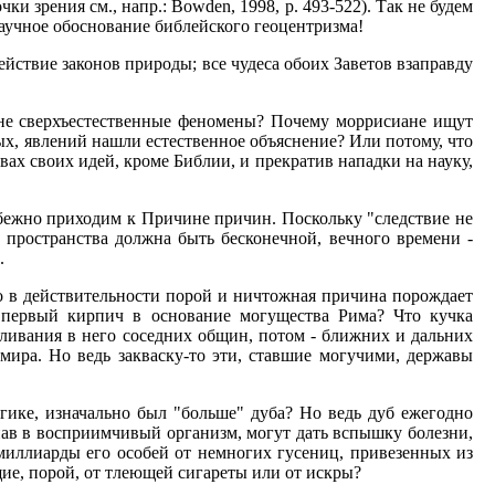
и зрения см., напр.: Bowden, 1998, p. 493-522). Так не будем
научное обоснование библейского геоцентризма!
действие законов природы; все чудеса обоих Заветов взаправду
а не сверхъестественные феномены? Почему моррисиане ищут
ых, явлений нашли естественное объяснение? Или потому, что
ах своих идей, кроме Библии, и прекратив нападки на науку,
бежно приходим к Причине причин. Поскольку "следствие не
 пространства должна быть бесконечной, вечного времени -
.
то в действительности порой и ничтожная причина порождает
и первый кирпич в основание могущества Рима? Что кучка
ливания в него соседних общин, потом - ближних и дальних
мира. Но ведь закваску-то эти, ставшие могучими, державы
огике, изначально был "больше" дуба? Но ведь дуб ежегодно
ав в восприимчивый организм, могут дать вспышку болезни,
иллиарды его особей от немногих гусениц, привезенных из
ие, порой, от тлеющей сигареты или от искры?