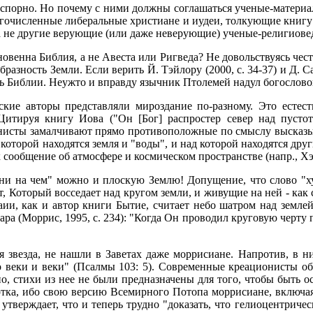
порно. Но почему с ними должны соглашаться ученые-материалис
гочисленные либеральные христиане и иудеи, толкующие книгу 
 а не другие верующие (или даже неверующие) ученые-религио
овенна Библия, а не Авеста или Ригведа? Не довольствуясь чес
зность Земли. Если верить Й. Тэйлору (2000, с. 34-37) и Д. Сар
ь Библии. Неужто и вправду язычник Птолемей надул богословов
кие авторы представляли мироздание по-разному. Это естест
 Цитируя книгу Иова ("Он [Бог] распростер север над пусто
ационисты замалчивают прямо противоположные по смыслу высказы
од которой находятся земля и "воды", и над которой находятся 
 сообщение об атмосфере и космическом пространстве (напр., Хэм 
"ни на чем" можно и плоскую Землю! Допущение, что слово "хуг
от, Который восседает над кругом земли, и живущие на ней - как
аии, как и автор книги Бытие, считает небо шатром над землей
ра (Моррис, 1995, с. 234): "Когда Он проводил круговую черту п
ая звезда, не нашли в Заветах даже моррисиане. Напротив, в 
о веки и веки" (Псалмы 103: 5). Современные креационисты об
но, стихи из нее не были предназначены для того, чтобы быть о
ртка, ибо свою версию Всемирного Потопа моррисиане, включая
с утверждает, что и теперь трудно "доказать, что гелиоцентриче