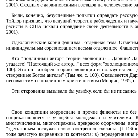
2001). Сходных с дарвиновскими взглядов на человеческие 
Были, конечно, безуспешные попытки оправдать расовую
Тэйлор признает, что ведущий теоретик рабовладения и нау
расисты в США искали оправдание своей деятельности в 
2001).
Идеологические корни фашизма - отдельная тема. Отметим
индивидуальным соревнованием весьма отдаленное. Фашисты
Кто "подлинный автор" теории эволюции? - Дарвин? Лам
угадаете! "Настоящий же автор..." всех форм "эволюционизма"
100). Это он "изобрел теорию эволюции и пользуется ею" 
створенные Богом ангелы" (Там же, с. 100). Оказывается Дар
несовместимо с подлинным христианством (Моррис, 1995, с. 10
Эти откровения вызывали бы улыбку, если бы не писались н
Свои концепции моррисиане и прочие фидеисты не без у
соприкасающиеся с учащейся молодежью и учителями. К
многочисленны, многотиражны, прекрасно оформлены, вопре
"здесь копьем послужит слово заостренное схоласта" (Г. Гейн
тоже зачастую вырванные из контекста; в) передергивания 