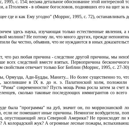
995, с. 154; весьма детальное обоснование этой интересной точк
и, а Птолемея - в обмане богословов, поднявших его на щит за 
ее где и как Ему угодно" (Моррис, 1995, с. 72), останавливать 
причем здесь наука, изучающая только естественные явления, 
овой молнии? Не потому ли, что много других, прежде непонятн
ли бы честно, объявив, что не нуждаются в иных доказательств
 что раз любая причина - следствие другой причины, мы неиз
е всех следствий вместе взятых. Первопричина бесконечного
м свойствам отвечает только Бог Библии (Моррис, 1995, с. 27-30)
ы, Ормузда, Ади-Будды, Маниту... Но более существенно то, ч
и, заселившие в IX в. до н. э. Палатинский холм, положил
"Рима" современности? Пусть мощь Рима росла затем за счет в
ленцев, сколько таковые последующих иммигрантов со всего 
луде была "программа" на дуб, значит он, по моррисианской л
и, если не помешают иные причины. Немногие возбудители, поп
д, опустошающий леса Северной Америки? Не происходят ли м
96)? А колорадский жук? А огромные лесные пожары, вспыхивающ