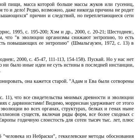
ной пищи, масса которой больше массы жуков или гусениц,
ом то и дело! Редко, возможно, даже никогда причина не родит
еньшающихся" причин и следствий, но переплетающиеся сети
, 1995, с. 195-200; Хэм и др., 2000, с. 20-21; Шестоднев:,
ем, что "в эволюции организмы снижают энтропию, то есть
ть повышающих ее энтропию" (Шмальгаузен, 1972, с. 13) в
ев:, 2000, с. 45-47, 111-113, 154-158). Пускай. Но у нас нет
 ни было иные идеи не суть истины в последней инстанции,
.
ионировать, она кажется старой. "Адам и Ева были сотворены
 с. 11), что все свидетельства мнимых древности и эволюции
иях с дарвинистами! Видимо, моррисиан удерживает от этого
эволюции во всех органах, структурах, белках и генах ныне
иллионов существ, включая ряды форм, все более сходных с
Европы годичную слоистость для сотен тысяч тыс. лет, плюс
 "человека из Небраски", геккелевские методы обоснования