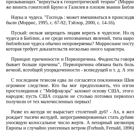
призывающих "вернуться к геоцентрической теории" (Моррис, 1
же винить гонителей Бруно и Галилея в плохом знании Библи
Наука и чудеса. "Господь : может вмешиваться в происходящ
были (Моррис, 1995, с. 67-92; Тэйлор, 2000, с. 14-16).
Пускай: нельзя запрещать людям верить в чудесное. Но 
чудеса в Библии, а не среди непознанных явлений, типа шар
библейские чудеса обычно непроверяемы? Моррисиане поступи
которая требует доказательств несколько иного характера.
Принцип причинности и Первопричина. Фидеисты говорят,
бывает больше причины", Первопричина обязана быть больш
вечной, всеобщей упорядоченности - всеведущей и т. д. А эти
С последним тезисом едва ли согласятся поклонники Шив
огромное следствие. Кто бы мог предположить, что изго
простолюдинов с "Мейфлауэра" заложит основу США, этого 
народов; пусть США создали не столько потомки первопосе
получили от тех малочисленных первых!
Разве из желудя не вырастает столетний дуб? - Ах, в же
рождает тысячи желудей, запрограммированных стать дубам
уносящую колоссальное число жертв. А непарный шелкопря
Европы и случайно унесенных ветром (Forbush, Fernald, 18