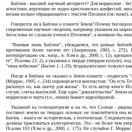
Библия - высший научный авторитет? Для моррисиан - бесс
агностики, верующие не иудео-христианских конфессий, мно
весьма вольно обращающиеся с текстом Писания (см. ниже),
Говорится ли в Библии о планете Земля? Почему боговдохн
современные научные сведения, например указания на шарообра
богословы не слушали ученого Птолемея", а внимали бы лиш
"Внимая лишь Библии", убеждаемся, что разные библейс
протяжение более тысячи лет (Аверинцев, 1983, с. 272).
интерпретацию см., напр., в: Хэм и др., 2000, с. 12), кре
ее", Псалмы 23: 2), а указания о тверди (твердом куполе), п
"окна небесные" (Бытие 1: 1-19), бездоказательно толкуют как
Нигде в Библии не сказано о Земле-планете - подвесить 
(Моррис, 1995, с. 234) опровергается контекстом: "Он есть Т
раскинул их, как шатер для жилья". То есть автор книги Ис
случае, слегка выпуклой. Еще одно "доказательство" Земли-ша
моррисиан и черта (т.е., линия) бывает шарообразной.
Указаний на гелиоцентризм и на то, что Солнце - рядов
поставил землю на твердых основах: не поколеблется она в
Бытия, - книга не историческая, а поэтическая. Следователь
должны трактоваться аллегорически. Это - не более чем уве
Псалма 103 (Хэм и др., 2000, с. 175). Не случайно Г. Морри