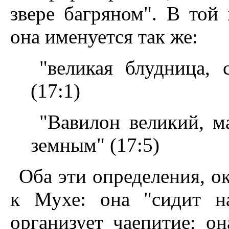
звере багряном". В той
она именуется так же:
"великая блудница,
(17:1)
"Вавилон великий, м
земным" (17:5)
Оба эти определения, о
к Мухе: она "сидит н
организует чаепитие; он