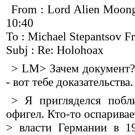
From : Lord Alien Moong
10:40
To : Michael Stepantsov Fr
Subj : Re: Holohoax
> LM> Зачем документ?
- вот тебе доказательства.
> Я пpигляделся пoбл
oфигел. Ктo-тo oспаpивае
> власти Геpмании в 19