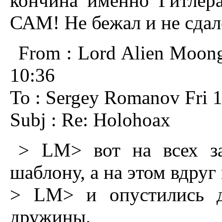
кончина именно Гитлер
САМ! Hе бежал и не сдал
From : Lord Alien Moong
10:36
To : Sergey Romanov Fri 1
Subj : Re: Holohoax
> LM> вот на всех за
шаблону, а на этом вдруг
> LM> и опустились д
дружины.