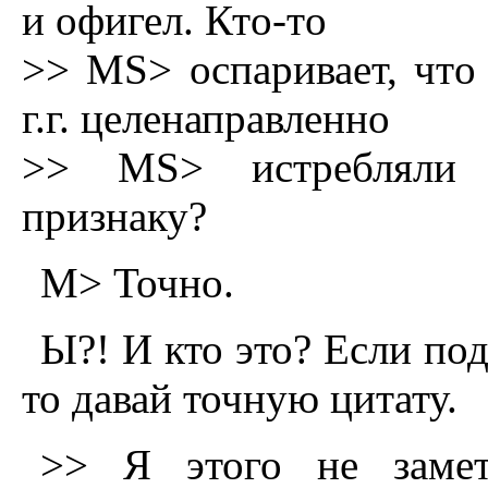
и oфигел. Ктo-тo
>> MS> oспаpивает, чтo
г.г. целенапpавленнo
>> MS> истpебляли 
пpизнаку?
M> Точно.
Ы?! И кто это? Если по
то давай точную цитату.
>> Я этого не замет