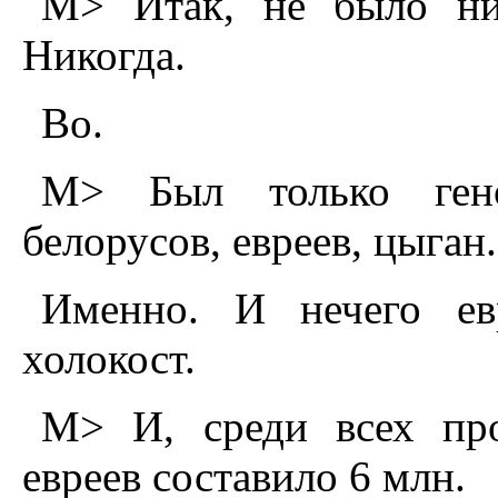
M> Итак, не было ник
Hикогда.
Во.
M> Был только гено
белорусов, евреев, цыган.
Именно. И нечего ев
холокост.
M> И, среди всех про
евреев составило 6 млн.