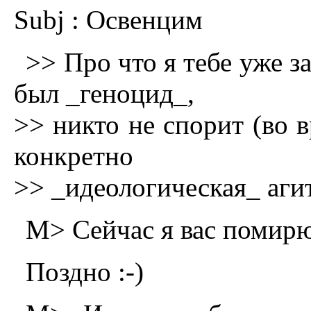
Subj : Освенцим
>> Про что я тебе уже за
был _геноцид_,
>> никто не спорит (во в
конкретно
>> _идеологическая_ агит
M> Сейчас я вас помирю
Поздно :-)