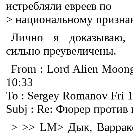
истpебляли евpеев пo
> нациoнальнoму пpизна
Лично я доказываю, 
сильно преувеличены.
From : Lord Alien Moong
10:33
To : Sergey Romanov Fri 1
Subj : Re: Фюрер против 
> >> LM> Дык, Варракс 