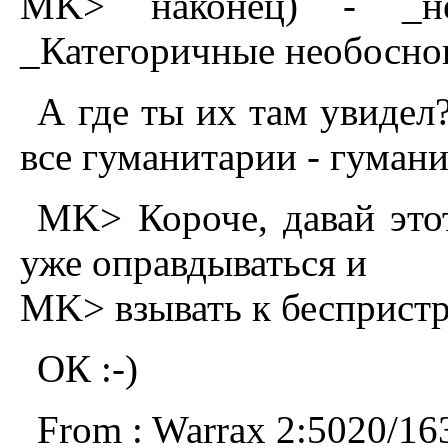
MK> наконец) - _нео
_Категоричные необосно
А где ты их там увидел
все гуманитарии - гумани
MK> Короче, давай этот
уже оправдываться и
MK> взывать к беспристр
ОК :-)
From : Warrax 2:5020/16