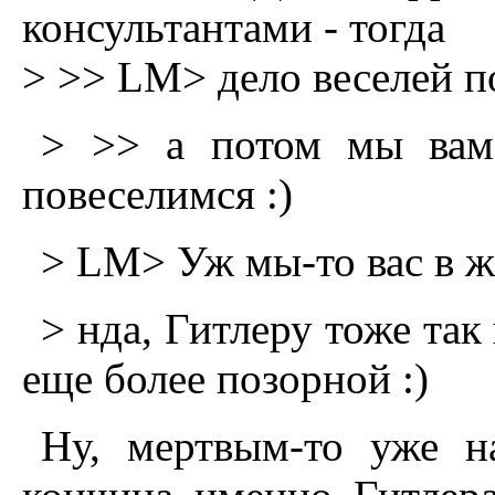
консультантами - тогда
> >> LM> дело веселей по
> >> а потом мы вам
повеселимся :)
> LM> Уж мы-то вас в ж
> нда, Гитлеру тоже так 
еще более позорной :)
Hу, мертвым-то уже н