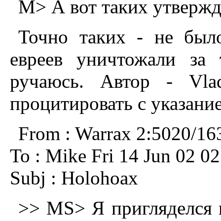
M> А вот таких утвержде
Точно таких - не был
евреев уничтожали за 
ручаюсь. Автор - Vla
процитировать с указание
From : Warrax 2:5020/16
To : Mike Fri 14 Jun 02 02
Subj : Holohoax
>> MS> Я пpигляделся п