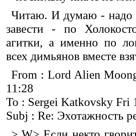
Читаю. И думаю - надо 
завести - по Холокос
агитки, а именно по л
всех димьянов вместе взя
From : Lord Alien Moong
11:28
To : Sergei Katkovsky Fri 
Subj : Re: Эхотажность р
> W> Если некто гворит