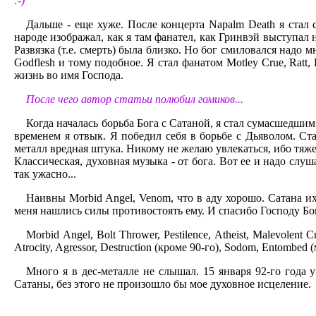
:-)
Дальше - еще хуже. После концерта Napalm Death я стал 
народе изображал, как я там фанател, как Гринвэй выступал 
Развязка (т.е. смерть) была близко. Но бог смиловался надо 
Godflesh и тому подобное. Я стал фанатом Motley Crue, Ratt
жизнь во имя Господа.
После чего автор статьи полюбил гомиков...
Когда началась борьба Бога с Сатаной, я стал сумасшедшим.
временем я отвык. Я победил себя в борьбе с Дьяволом. Ст
металл вредная штука. Никому не желаю увлекаться, ибо тяжел
Классическая, духовная музыка - от бога. Вот ее и надо слуш
так ужасно...
Наивны Morbid Angel, Venom, что в аду хорошо. Сатана их
меня нашлись силы противостоять ему. И спасибо Господу Бо
Morbid Angel, Bolt Thrower, Pestilence, Atheist, Malevolent 
Atrocity, Agressor, Destruction (кроме 90-го), Sodom, Entombe
Много я в дес-металле не слышал. 15 января 92-го года 
Сатаны, без этого не произошло бы мое духовное исцеление.