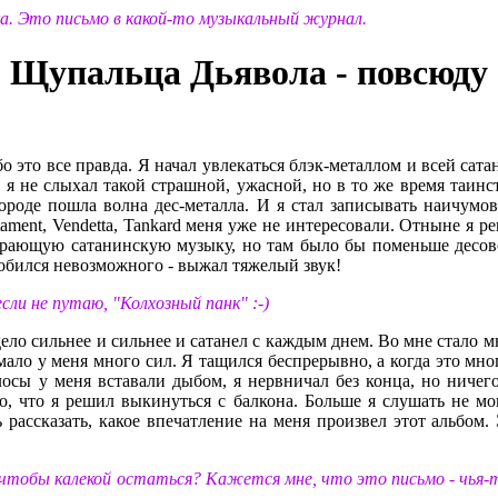
а. Это письмо в какой-то музыкальный журнал.
Щупальца Дьявола - повсюду
о это все правда. Я начал увлекаться блэк-металлом и всей сата
 я не слыхал такой страшной, ужасной, но в то же время таин
 городе пошла волна дес-металла. И я стал записывать наичум
estament, Vendetta, Tankard меня уже не интересовали. Отныне я
играющую сатанинскую музыку, но там было бы поменьше десо
я добился невозможного - выжал тяжелый звук!
сли не путаю, "Колхозный панк" :-)
дело сильнее и сильнее и сатанел с каждым днем. Во мне стало м
ло у меня много сил. Я тащился беспрерывно, а когда это мног
осы у меня вставали дыбом, я нервничал без конца, но ничег
шно, что я решил выкинуться с балкона. Больше я слушать не м
рассказать, какое впечатление на меня произвел этот альбом.
 чтобы калекой остаться? Кажется мне, что это письмо - чья-