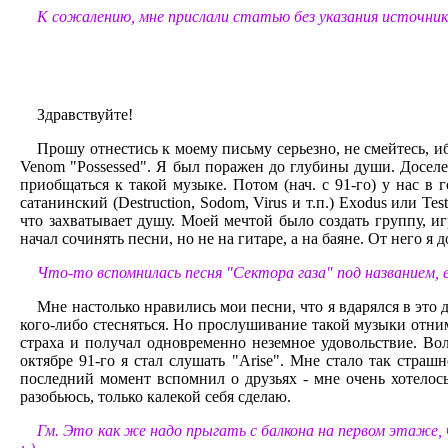
К сожалению, мне прислали статью без указания источник
Здравствуйте!
Прошу отнестись к моему письму серьезно, не смейтесь, иб
Venom "Possessed". Я был поражен до глубины души. Доселе
приобщаться к такой музыке. Потом (нач. с 91-го) у нас в
сатанинский (Destruction, Sodom, Virus и т.п.) Exodus или T
что захватывает душу. Моей мечтой было создать группу, 
начал сочинять песни, но не на гитаре, а на баяне. От него 
Что-то вспомнилась песня "Сектора газа" под названием, е
Мне настолько нравились мои песни, что я вдарялся в это 
кого-либо стесняться. Но прослушивание такой музыки отнима
страха и получал одновременно неземное удовольствие. Вол
октябре 91-го я стал слушать "Arise". Мне стало так стра
последний момент вспомнил о друзьях - мне очень хотелось 
разобьюсь, только калекой себя сделаю.
Гм. Это как же надо прыгать с балкона на первом этаже,