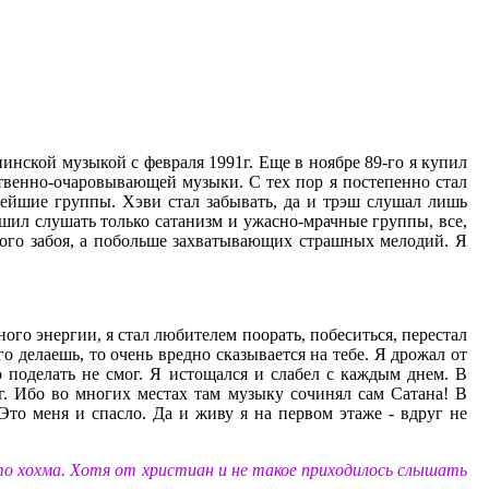
нинской музыкой с февраля 1991г. Еще в ноябре 89-го я купил
ственно-очаровывающей музыки. С тех пор я постепенно стал
овейшие группы. Хэви стал забывать, да и трэш слушал лишь
 решил слушать только сатанизм и ужасно-мрачные группы, все,
вого забоя, а побольше захватывающих страшных мелодий. Я
ного энергии, я стал любителем поорать, побеситься, перестал
о делаешь, то очень вредно сказывается на тебе. Я дрожал от
о поделать не смог. Я истощался и слабел с каждым днем. В
ог. Ибо во многих местах там музыку сочинял сам Сатана! В
 Это меня и спасло. Да и живу я на первом этаже - вдруг не
то хохма. Хотя от христиан и не такое приходилось слышать