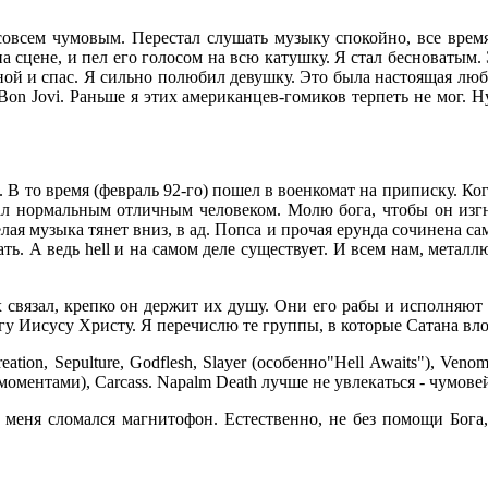
совсем чумовым. Перестал слушать музыку спокойно, все время
на сцене, и пел его голосом на всю катушку. Я стал бесноватым.
мной и спас. Я сильно полюбил девушку. Это была настоящая любов
, Bon Jovi. Раньше я этих американцев-гомиков терпеть не мог.
 В то время (февраль 92-го) пошел в военкомат на приписку. Ког
ал нормальным отличным человеком. Молю бога, чтобы он изгна
ая музыка тянет вниз, в ад. Попса и прочая ерунда сочинена сам
ать. А ведь hell и на самом деле существует. И всем нам, металл
 связал, крепко он держит их душу. Они его рабы и исполняют 
гу Иисусу Христу. Я перечислю те группы, в которые Сатана вл
Creation, Sepulture, Godflesh, Slayer (особенно"Hell Awaits"), Veno
d (моментами), Carcass. Napalm Death лучше не увлекаться - чумо
у меня сломался магнитофон. Естественно, не без помощи Бога