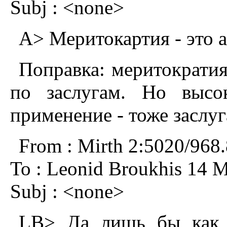
Subj : <none>
A> Меритокартия - это а
Попpавка: меpитокpатия
по заслyгам. Hо высо
пpименение - тоже заслyг
From : Mirth 2:5020/968
To : Leonid Broukhis 14 M
Subj : <none>
LB> Да лишь бы как 