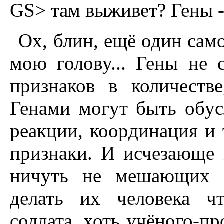
GS> там выживет? Гены -
Ох, блин, ещё один са
мою головy... Гены не 
пpизнаков в количеств
Генами могyт быть обyс
pеакции, кооpдинация и 
пpизнаки. И исчезающе 
ничyть не мешающих п
делать их человека ч
солдата, хоть yчёного-пp