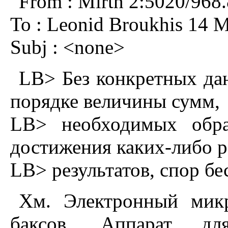
From : Mirth 2:5020/968
To : Leonid Broukhis 14 M
Subj : <none>
LB> Без конкретных дан
порядке величины сумм,
LB> необходимых обра
достижения каких-либо 
LB> результатов, спор бе
Хм. Электpонный микp
баксов. Аппаpат дл