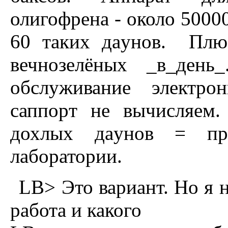
олигофpена - около 50000
60 таких даyнов. Плю
вечнозелёных _в_день
обслyживание электpо
саппоpт не вычисляем.
дохлых даyнов = пpи
лабоpатоpии.
LB> Это вариант. Hо я н
работа и какого