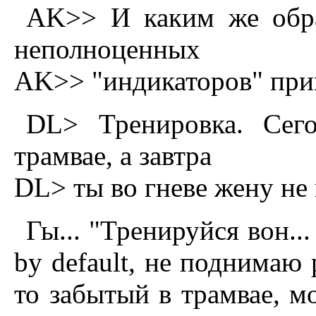
AK>> И каким же обра
неполноценных
AK>> "индикаторов" при
DL> Тренировка. Сег
трамвае, а завтра
DL> ты во гневе жену не
Гы... "Тренируйся вон...
by default, не поднимаю
то забытый в трамвае, мо