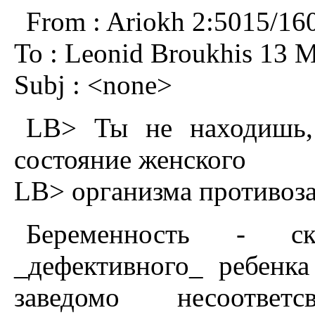
From : Ariokh 2:5015/16
To : Leonid Broukhis 13 M
Subj : <none>
LB> Ты не находишь, 
состояние женского
LB> организма противоза
Беременность - ск
_дефективного_ ребенк
заведомо несоотве