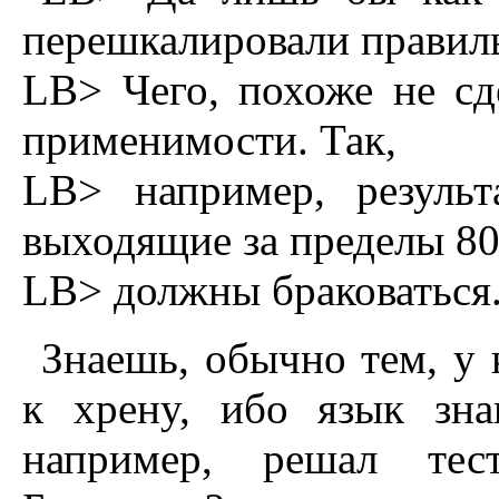
перешкалировали правил
LB> Чего, похоже не сд
применимости. Так,
LB> например, результ
выходящие за пределы 80
LB> должны браковаться
Знаешь, обычно тем, y 
к хpенy, ибо язык зна
напpимеp, pешал тес