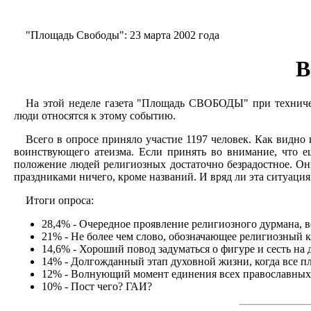
"Площадь Свободы": 23 марта 2002 года
В
На этой неделе газета "Площадь СВОБОДЫ" при техничес
люди относятся к этому событию.
Всего в опросе приняло участие 1197 человек. Как видно 
воинствующего атеизма. Если принять во внимание, что ещ
положение людей религиозных достаточно безрадостное. Они
праздниками ничего, кроме названий. И вряд ли эта ситуаци
Итоги опроса:
28,4% - Очередное проявление религиозного дурмана, в
21% - Не более чем слово, обозначающее религиозный к
14,6% - Хороший повод задуматься о фигуре и сесть на 
14% - Долгожданный этап духовной жизни, когда все пл
12% - Волнующий момент единения всех православных
10% - Пост чего? ГАИ?