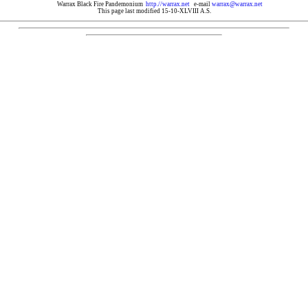
Warrax Black Fire Pandemonium
http.//warrax.net
e-mail
warrax@warrax.net
This page last modified 15-10-XLVIII A.S.