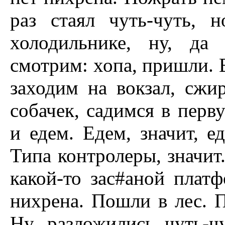
раз стаял чуть-чуть, 
холодильнике, ну, да
смотрим: хопа, пришли. В
заходим на вокзал, сжи
собачек, садимся в пер
и едем. Едем, значит, е
Типа контролеры, значит.
какой-то зас#аной плат
нихрена. Пошли в лес. 
Ну, разложились чуть-ч