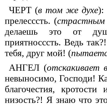
ЧЕРТ (
в том же духе
)
прелесссть. (
страстным
делаешь это от душ
приятносссть. Ведь так?!
тебя, друг мой! (
пытаетс
АНГЕЛ (
отскакивает 
невыносимо, Господи! Ка
благочестия, кротости
низость?! Я знаю что эт