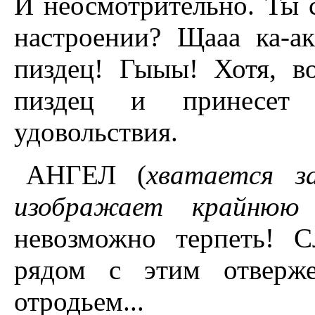
И неосмотрительно. Ты с
настроении? Щааа ка-а
пиздец! Гыыы! Хотя, в
пиздец и принесет 
удовольствия.
АНГЕЛ (
хватается з
изображает крайнюю 
невозможно терпеть! С
рядом с этим отверж
отродьем...