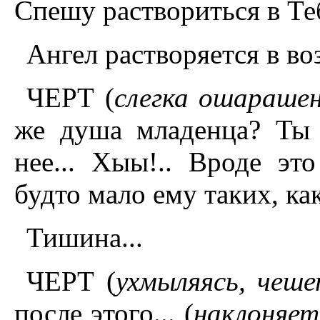
Спешу раствориться в Те
Ангел растворяется в во
ЧЕРТ (
слегка ошараше
же душа младенца? Ты 
нее... Хыы!.. Вроде эт
будто мало ему таких, ка
Тишина...
ЧЕРТ (
ухмыляясь, чеш
после этого... (
наклоняет