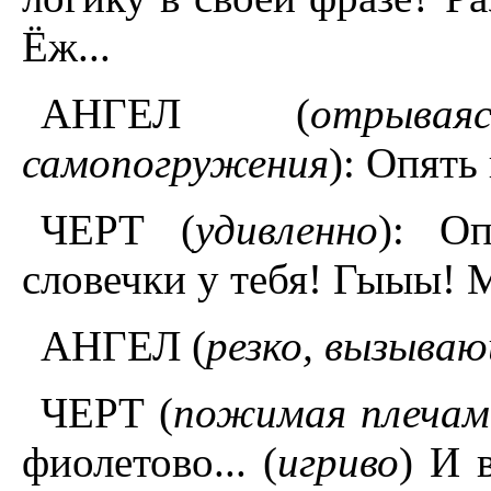
Ёж...
АНГЕЛ (
отрыва
самопогружения
): Опять
ЧЕРТ (
удивленно
): О
словечки у тебя! Гыыы! 
АНГЕЛ (
резко, вызыва
ЧЕРТ (
пожимая плечам
фиолетово... (
игриво
) И 