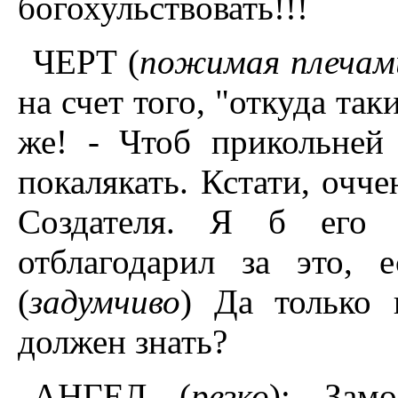
богохульствовать!!!
ЧЕРТ (
пожимая плечам
на счет того, "откуда так
же! - Чтоб прикольней
покалякать. Кстати, очч
Создателя. Я б его н
отблагодарил за это,
(
задумчиво
) Да только
должен знать?
АНГЕЛ (
резко
): Зам