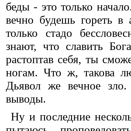
беды - это только начало
вечно будешь гореть в 
только стадо бесслове
знают, что славить Бог
растоптав себя, ты смож
ногам. Что ж, такова л
Дьявол же вечное зло.
выводы.
Ну и последние несколь
пытаюсь проповедоват