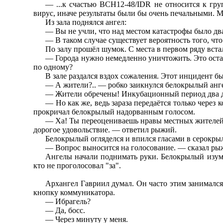
— ...к счастью BCH12-48/IDR не относится к гру
вирус, иначе результаты были бы очень печальными. М
Из зала поднялся ангел:
— Вы не учли, что над местом катастрофы было два
— В таком случае существует вероятность того, чт
По залу прошёл шумок. С места в первом ряду вст
— Города нужно немедленно уничтожить. Это оста
по одному?
В зале раздался вздох сожаления. Этот инцидент б
— А жители?.. — робко заикнулся белокрылый анг
— Жители обречены! Инкубационный период два дн
— Но как же, ведь зараза передаётся только через 
прокричал белокрылый надорванным голосом.
— Ха! Ты переоцениваешь нравы местных жителей.
дорогое удовольствие. — ответил рыжий.
Белокрылый огляделся и впился гласами в серокрыл
— Вопрос выносится на голосование. — сказал ры
Ангелы начали поднимать руки. Белокрылый изумил
кто не проголосовал "за".
Архангел Гавриил думал. Он часто этим занимался,
кнопку коммуникатора.
— Ибрагель?
— Да, босс.
— Через минуту у меня.