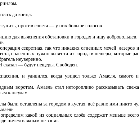
вриилом.
тоять до конца:
ступить, против совета — у них больше голосов.
ицию для выяснения обстановки в городах и ищу добровольцев.
ль.
операция секретная, так что никаких огненных мечей, лазеров и
теста, спасенных нужно вывести из города в пещеры, которые ра
брагель неуверенно.
Я сказал — будут пещеры. Свободен.
пасения, и удивился, когда увидел только Амаеля, самого и
дным воротам. Амаель стал неторопливо рассказывать свежай
ным капсулам.
улы были оставлены за городом в кустах, всё равно ими никто ч
Амаель
определим какой из социальных слоёв содержит меньше всег
оде ничем важным не занят.