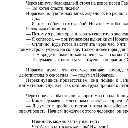
Через минуту белокрылый стоял на ковре перед Га
— Ты хотел спасти людей?
Ибрагель почувствовал запах жареного, но решил с
— Да...
— Я тоже озабочен их судьбой. Но я не смог бы вы
Белокрылый кивнул.
— Потому я решил организовать секретную экспед
— Я согласен, — с энтузиазмом выкрикнул Ибраге
— Отлично. Будь готов выступить через час. Учти 
также строго учтено на складе. Только инъекторы для 
— Там вроде не было никаких пещер... — сказал И
— Ты думаешь, только ты участвуешь в операции? 
Ибрагель думал, что его уже ожидает команда с
действительно секретная," — подумал Ибрагель.
Перекинувшись приветствием, они пошли к Запа
внимательно слушает. Так они без труда прошли к лет
Через полчаса оба стояли за воротами города. Капс
— Как ты думаешь, с чего нам начать? — спросил 
— Я думаю с пробных тестов, потом по выборке 
эвакуировать. Начнем пожалуй с этого человека, он вр
— Извините, можно взять у вас тест?
— Чё? А ты в рот взять хочешь? Ну, бери!