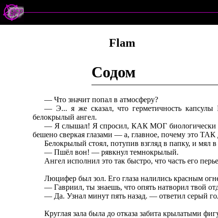
Flam
Содом
— Что значит попал в атмосферу?
— Э... я же сказал, что герметичность капсул
белокрылый ангел.
— Я слышал! Я спросил, КАК МОГ биологически а
бешено сверкая глазами — а, главное, почему это ТА
Белокрылый стоял, потупив взгляд в папку, и мял в
— Пшёл вон! — рявкнул темнокрылый.
Ангел исполнил это так быстро, что часть его перьев
Люцифер был зол. Его глаза налились красным огн
— Гавриил, ты знаешь, что опять натворил твой от
— Да. Узнал минут пять назад. — ответил серый го
Круглая зала была до отказа забита крылатыми фиг