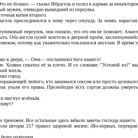
то не больно. — сказал Ибрагель и полез в карман за инъекторо
тый мужик, очевидно вышедший из переулка.
точная копия второго.
гель присоединился к нему через секунду. За ними, нарастая
 тупиковый переулок, они поняли, что это им не поможет. Амае
крыта. Оба ангела пулей залетели в дверной проём, захлопнувши
веком, потому как уважительно поклонился ангелам. В время э
ошко в двери, — Они— посланники бога нашего!
 Хозяин схватил её за плечо. И со словами: "Успокой их!" выс
кий вопль.
наш город.
оражающей любого, кто занимался сексом или просто целовался
 так упали его нравы. Прелюбодеи всех сортов должны умере
 и мигнул зелёным.
зовут?
н тревожен. Все остальные здесь забыли заветы господа нашего.
или авторы 217 правил здоровой жизни. (Во-первых, переврав 
 будет разрушен.