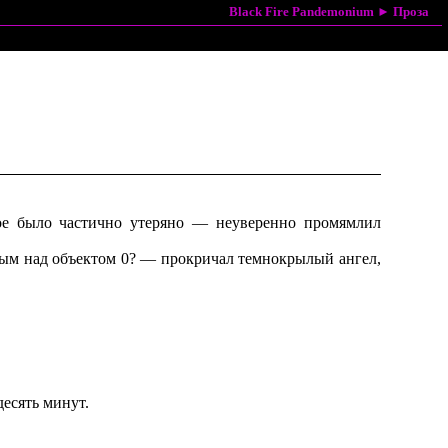
Black Fire Pandemonium
►
Проза
мое было частично утеряно — неуверенно промямлил
ым над объектом 0? — прокричал темнокрылый ангел,
десять минут.