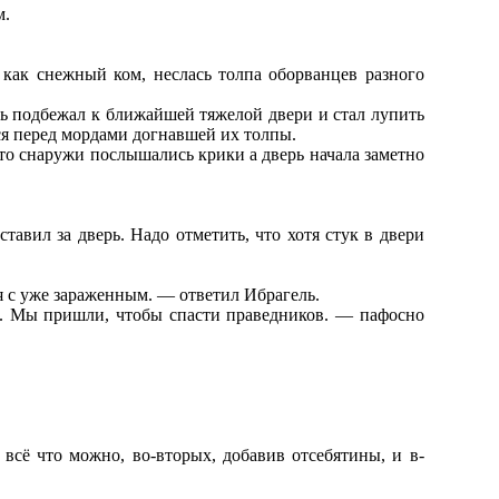
м.
 как снежный ком, неслась толпа оборванцев разного
ль подбежал к ближайшей тяжелой двери и стал лупить
йся перед мордами догнавшей их толпы.
то снаружи послышались крики а дверь начала заметно
тавил за дверь. Надо отметить, что хотя стук в двери
 с уже зараженным. — ответил Ибрагель.
ть. Мы пришли, чтобы спасти праведников. — пафосно
всё что можно, во-вторых, добавив отсебятины, и в-