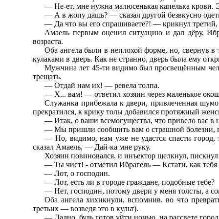
— Не-ет, мне нужна малюсенькая капелька крови. Э
— А в жопу дашь? — сказал другой безвкусно оде
— Да что вы его спрашиваете?! — крикнул третий, 
Амаель первым оценил ситуацию и дал дёру, Ибра
возраста.
Оба ангела были в неплохой форме, но, свернув в
кулаками в дверь. Как не странно, дверь была ему от
Мужчина лет 45-ти видимо был просвещённым чело
трещать.
— Отдай нам их! — ревела толпа.
— Х... вам! — ответил хозяин через маленькое ок
Служанка прибежала к двери, привлеченная шумом.
прекратился, к крику толы добавился протяжный женс
— Итак, о ваши всемогущества, что привело вас в 
— Мы пришли сообщить вам о страшной болезни, п
— Но, видимо, нам уже не удастся спасти город,
сказал Амаель, — Дай-ка мне руку.
Хозяин повиновался, и инъектор щелкнул, пискнул
— Ты чист! - отметил Ибрагель — Кстати, как тебя 
— Лот, о господин.
— Лот, есть ли в городе граждане, подобные тебе?
— Нет, господин, потому двери у меня толсты, а со
Оба ангела хихикнули, вспомнив, во что преврат
третьих — возведя это в культ).
— Ладно, будь готов уйти ночью, на рассвете город