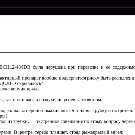
ы BCH12-48/IDR была нарушена при перевозке и её содержи
ктивный препарат вообще подвергаться риску быть распыленн
К ДОЛГО скрывалось?
 руке кончик крыла.
, так и осталась в воздухе, не успев за хозяином.
ем, а крылья нервно помахивали. Он поднял трубку и похрипел.
дел?
лос из трубки, — экстренное совещание по этому вопросу через 
урами. В центре, теребя планшет, стоял рыжекрылый ангел: