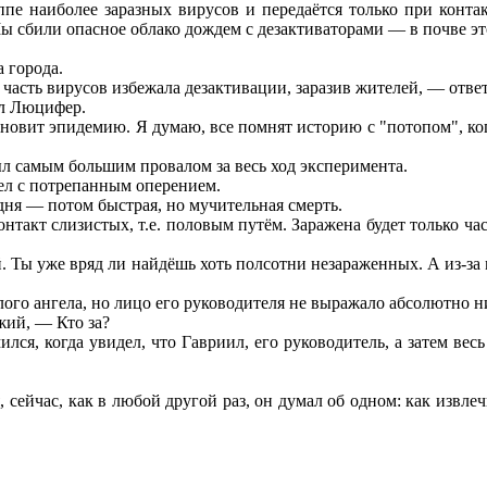
ппе наиболее заразных вирусов и передаётся только при конта
ы сбили опасное облако дождем с дезактиваторами — в почве эт
 города.
о часть вирусов избежала дезактивации, заразив жителей, — отв
ал Люцифер.
новит эпидемию. Я думаю, все помнят историю с "потопом", ко
ыл самым большим провалом за весь ход эксперимента.
ел с потрепанным оперением.
я — потом быстрая, но мучительная смерть.
контакт слизистых, т.е. половым путём. Заражена будет только 
 Ты уже вряд ли найдёшь хоть полсотни незараженных. А из-за
ого ангела, но лицо его руководителя не выражало абсолютно н
жий, — Кто за?
ся, когда увидел, что Гавриил, его руководитель, а затем вес
 сейчас, как в любой другой раз, он думал об одном: как извле