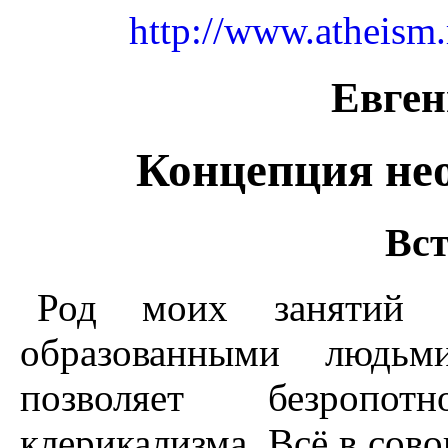
http://www.atheism.
Евген
Концепция не
Вст
Род моих занятий 
образованными людьм
позволяет безропот
клерикализма. Всё в сово