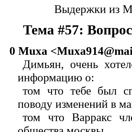
Выдержки из М
Тема #57: Вопр
0 Muxa <
Muxa914@mail
Димьян, очень хотел
информацию о:
том что тебе был с
поводу изменений в м
том что Варракс чл
общества москвы