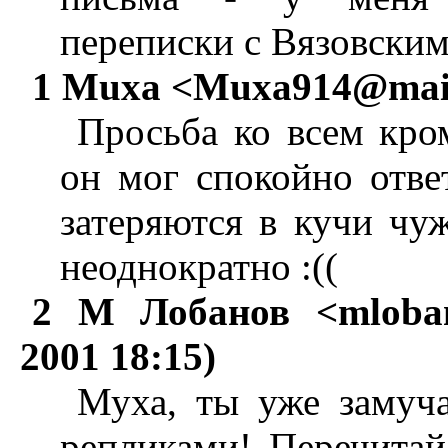
переписки с Вязовским 
1 Muxa <
Muxa914@mail
Просьба ко всем кро
он мог спокойно ответ
затеряются в кучи чу
неоднократно :((
2 М Лобанов <
mloba
2001 18:15)
Муха, ты уже замуч
репликами! Перечитай