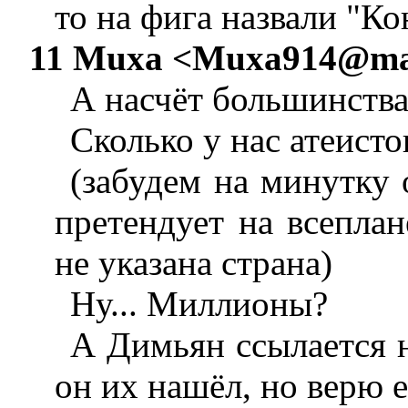
то на фига назвали "К
11 Muxa <
Muxa914@mai
А насчёт большинства 
Сколько у нас атеисто
(забудем на минутку 
претендует на всеплан
не указана страна)
Ну... Миллионы?
А Димьян ссылается н
он их нашёл, но верю е