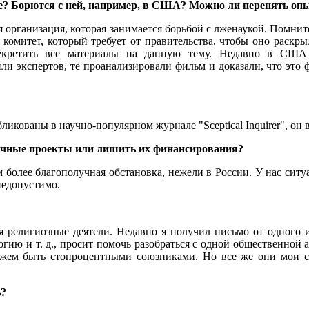
уке? Борются с ней, например, в США? Можно ли перенять оп
я организация, которая занимается борьбой с лженаукой. Помнит
 комитет, который требует от правительства, чтобы оно раскры
асекретить все материалы на данную тему. Недавно в США
и экспертов, те проанализировали фильм и доказали, что это ф
бликованы в научно-популярном журнале "Sceptical Inquirer", он
чные проекты или лишить их финансирования?
ам более благополучная обстановка, нежели в России. У нас си
недопустимо.
ься религиозные деятели. Недавно я получил письмо от одного
гию и т. д., просит помочь разобраться с одной общественной а
ожем быть стопроцентными союзниками. Но все же они мои с
ь?