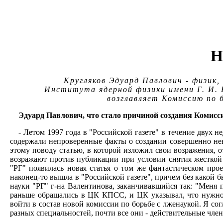
Н
Кругляков Эдуард Павлович - физик
Института ядерной физики имени Г. И. Б
возглавляет Комиссию по 
Эдуард Павлович, что стало причиной создания Комисс
- Летом 1997 года в "Российской газете" в течение двух
содержали непроверенные факты о создании совершенно нев
этому поводу статью, в которой изложил свои возражения, о
возражают против публикации при условии снятия жесткой 
"РГ" появилась новая статья о том же фантастическом про
наконец-то вышла в "Российской газете", причем без какой 
науки "РГ" г-на Валентинова, заканчивавшийся так: "Меня 
раньше обращались в ЦК КПСС, и ЦК указывал, что нужно
войти в состав новой комиссии по борьбе с лженаукой. Я сог
разных специальностей, почти все они - действительные чл