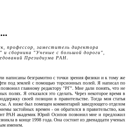
..
ук, профессор, заместитель директора
" и сборника "Ученые с большой дороги",
ледований Президиума РАН.
ыли написаны безграмотно с точки зрения физики и к тому же
ефти под землей с помощью торсионных полей. Я написал по
 позвонил главному редактору "РГ". Мне дали понять, что не
 полях. Я отказался это сделать. Через некоторое время в
оддержку своей позиции в правительстве. Тогда моя статья
полосы. А ниже был помещен комментарий заведующего отделом
иемы застойных времен - он обратился в правительство, как
дент РАН академик Юрий Осипов позвонил мне и предложил
озникла в конце 1998 года. Она состоит из двенадцати ученых
вым именем.