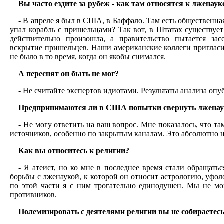
Вы часто ездите за рубеж - как там относятся к лжена
- В апреле я был в США, в Баффало. Там есть общественна
упал корабль с пришельцами? Так вот, в Штатах существует
действительно произошла, а правительство пытается з
вскрытие пришельцев. Наши американские коллеги пригласил
не было в то время, когда он якобы снимался.
А переснят он быть не мог?
- Не считайте экспертов идиотами. Результаты анализа опу
Предпринимаются ли в США попытки свернуть лженау
- Не могу ответить на ваш вопрос. Мне показалось, что т
источников, особенно по закрытым каналам. Это абсолютно 
Как вы относитесь к религии?
- Я атеист, но ко мне в последнее время стали обращат
борьбы с лженаукой, к которой он относит астрологию, уфоло
по этой части я с ним трогательно единодушен. Мы не м
противников.
Полемизировать с деятелями религии вы не собираетес