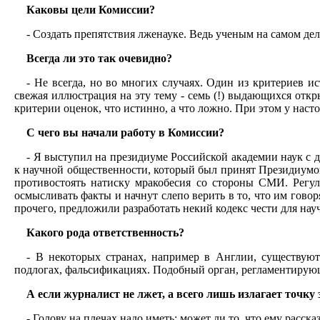
Каковы цели Комиссии?
- Создать препятствия лженауке. Ведь ученым на самом дел
Всегда ли это так очевидно?
- Не всегда, но во многих случаях. Один из критериев 
свежая иллюстрация на эту тему - семь (!) выдающихся отк
критерии оценок, что истинно, а что ложно. При этом у нас
С чего вы начали работу в Комиссии?
- Я выступил на президиуме Российской академии наук с 
к научной общественности, который был принят Президиумом 
противостоять натиску мракобесия со стороны СМИ. Регул
осмысливать факты и начнут слепо верить в то, что им гово
прочего, предложили разработать некий кодекс чести для на
Какого рода ответственность?
- В некоторых странах, например в Англии, существуют
подлогах, фальсификациях. Подобный орган, регламентирующ
А если журналист не лжет, а всего лишь излагает точк
- Голову на плечах надо иметь: может ли то, что ему расск