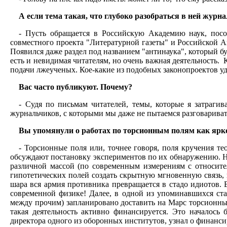
А если тема такая, что глубоко разобраться в ней журн
- Пусть обращается в Российскую Академию наук, посо
совместного проекта "Литературной газеты" и Российской Ак
Появился даже раздел под названием "антинаука", который бу
есть и невидимая читателям, но очень важная деятельность. 
подачи лжеученых. Кое-какие из подобных законопроектов уд
Вас часто публикуют. Почему?
- Судя по письмам читателей, темы, которые я затраги
журнальчиков, с которыми мы даже не пытаемся разговарива
Вы упомянули о работах по торсионным полям как ярк
- Торсионные поля или, точнее говоря, поля кручения т
обсуждают постановку экспериментов по их обнаружению. Н
различной массой (по современным измерениям с относител
гипотетических полей создать скрытную мгновенную связь, 
шара вся армия противника превращается в стадо идиотов. В
современной физике! Далее, в одной из упоминавшихся стат
между прочим) запланировано доставить на Марс торсионный 
такая деятельность активно финансируется. Это началось
директора одного из оборонных институтов, узнал о финанси