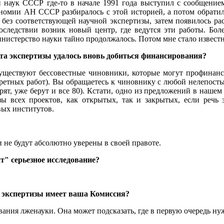
аук СССР где-то в начале 1991 года выступил с сообщением 
ономии АН СССР разбиралось с этой историей, а потом обрати
без соответствующей научной экспертизы, затем появилось ра
ледствии возник новый центр, где ведутся эти работы. Боле
нистерство науки тайно продолжалось. Потом мне стало извест
та экспертизы удалось вновь добиться финансирования?
о существуют бессовестные чиновники, которые могут профинан
етных работ). Вы обращаетесь к чиновнику с любой нелепостью
ят, уже берут и все 80). Кстати, одно из предложений в нашем
зы всех проектов, как открытых, так и закрытых, если речь 
вых институтов.
и не будут абсолютно уверены в своей правоте.
ит" серьезное исследование?
й экспертизы имеет ваша Комиссия?
ования лженауки. Она может подсказать, где в первую очередь ну