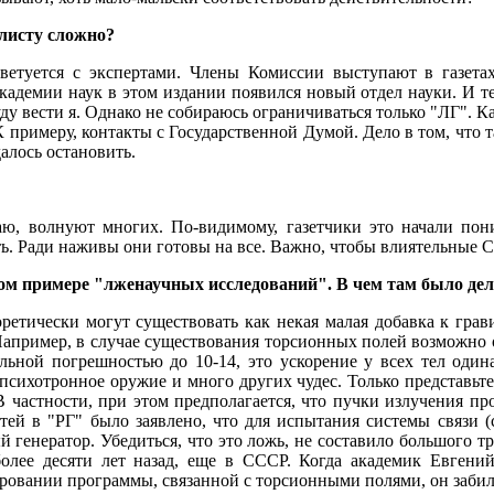
алисту сложно?
ветуется с экспертами. Члены Комиссии выступают в газета
адемии наук в этом издании появился новый отдел науки. И те
ду вести я. Однако не собираюсь ограничиваться только "ЛГ". Ка
К примеру, контакты с Государственной Думой. Дело в том, что
алось остановить.
ваю, волнуют многих. По-видимому, газетчики это начали пон
ть. Ради наживы они готовы на все. Важно, чтобы влиятельные 
ом примере "лженаучных исследований". В чем там было де
еоретически могут существовать как некая малая добавка к гр
апример, в случае существования торсионных полей возможно о
ьной погрешностью до 10-14, это ускорение у всех тел одина
психотронное оружие и много других чудес. Только представьт
 частности, при этом предполагается, что пучки излучения пр
ей в "РГ" было заявлено, что для испытания системы связи (с
генератор. Убедиться, что это ложь, не составило большого тру
 более десяти лет назад, еще в СССР. Когда академик Евгени
ровании программы, связанной с торсионными полями, он забил в