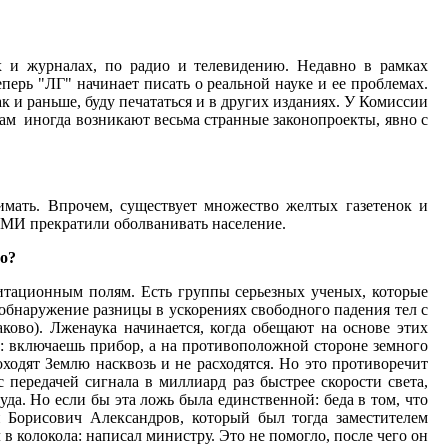
х и журналах, по радио и телевидению. Недавно в рамках
перь "ЛГ" начинает писать о реальной науке и ее проблемах.
к и раньше, буду печататься и в других изданиях. У Комиссии
 там иногда возникают весьма странные законопроекты, явно с
имать. Впрочем, существует множество желтых газетенок и
СМИ прекратили оболванивать население.
ло?
авитационным полям. Есть группы серьезных ученых, которые
бнаружение разницы в ускорениях свободного падения тел с
ково). Лженаука начинается, когда обещают на основе этих
е: включаешь прибор, а на противоположной стороне земного
оходят Землю насквозь и не расходятся. Но это противоречит
 передачей сигнала в миллиард раз быстрее скорости света,
да. Но если бы эта ложь была единственной: беда в том, что
й Борисович Александров, который был тогда заместителем
 колокола: написал министру. Это не помогло, после чего он