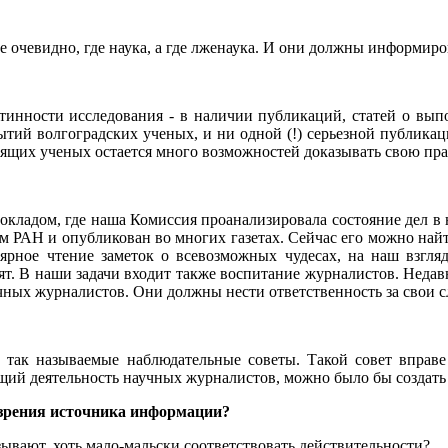
е очевидно, где наука, а где лженаука. И они должны информиро
истинности исследования - в наличии публикаций, статей о вы
рытий волгоградских ученых, и ни одной (!) серьезной публика
тоящих ученых остается много возможностей доказывать свою пра
докладом, где наша Комиссия проанализировала состояние дел в
РАН и опубликован во многих газетах. Сейчас его можно найти
ярное чтение заметок о всевозможных чудесах, на наш взгляд
рят. В наши задачи входит также воспитание журналистов. Неда
учных журналистов. Они должны нести ответственность за свои с
 так называемые наблюдательные советы. Такой совет вправе
ий деятельность научных журналистов, можно было бы создать 
у зрения источника информации?
азывают, хоть мало-мальски соответствовать действительности?