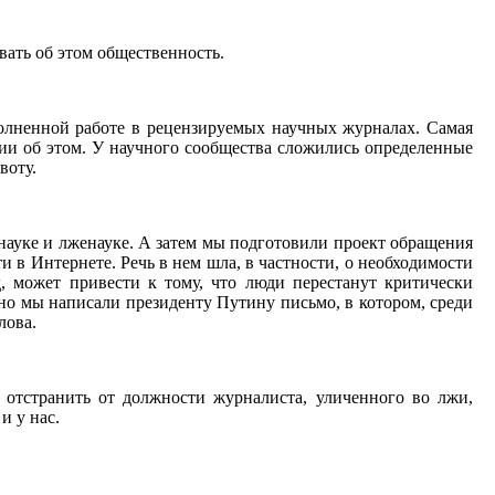
вать об этом общественность.
полненной работе в рецензируемых научных журналах. Самая
ции об этом. У научного сообщества сложились определенные
воту.
 науке и лженауке. А затем мы подготовили проект обращения
 в Интернете. Речь в нем шла, в частности, о необходимости
, может привести к тому, что люди перестанут критически
вно мы написали президенту Путину письмо, в котором, среди
лова.
 отстранить от должности журналиста, уличенного во лжи,
и у нас.