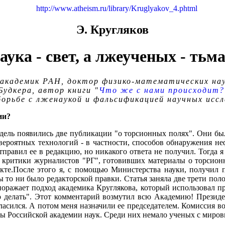
http://www.atheism.ru/library/Kruglyakov_4.phtml
Э. Кругляков
аука - свет, а лжеученых - тьма.
, академик РАН, доктор физико-математических на
удкера, автор книги "
Что же с нами происходит?
борьбе с лженаукой и фальсификацией научных исс
ии?
 недель появились две публикации "о торсионных полях". Они б
ероятных технологий - в частности, способов обнаружения н
тправил ее в редакцию, но никакого ответа не получил. Тогда я
критики журналистов "РГ", готовивших материалы о торсионных
екте.После этого я, с помощью Министерства науки, получил п
бы то ни было редакторской правки. Статья заняла две трети 
поражает подход академика Круглякова, который использовал пр
 делать". Этот комментарий возмутил всю Академию! Прези
ласился. А потом меня назначили ее председателем. Комиссия в
ены Российской академии наук. Среди них немало ученых с миро