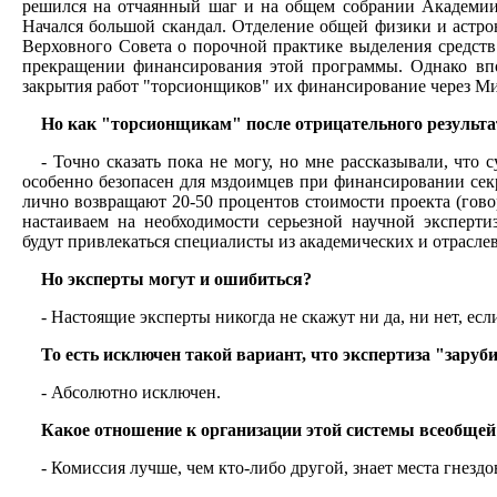
решился на отчаянный шаг и на общем собрании Академии н
Начался большой скандал. Отделение общей физики и астр
Верховного Совета о порочной практике выделения средств 
прекращении финансирования этой программы. Однако впос
закрытия работ "торсионщиков" их финансирование через Ми
Но как "торсионщикам" после отрицательного результа
- Точно сказать пока не могу, но мне рассказывали, чт
особенно безопасен для мздоимцев при финансировании секр
лично возвращают 20-50 процентов стоимости проекта (говор
настаиваем на необходимости серьезной научной эксперти
будут привлекаться специалисты из академических и отрасле
Но эксперты могут и ошибиться?
- Настоящие эксперты никогда не скажут ни да, ни нет, есл
То есть исключен такой вариант, что экспертиза "заруб
- Абсолютно исключен.
Какое отношение к организации этой системы всеобще
- Комиссия лучше, чем кто-либо другой, знает места гнезд