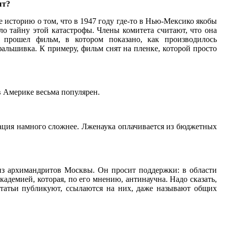
ыт?
е историю о том, что в 1947 году где-то в Нью-Мексико якобы
ло тайну этой катастрофы. Члены комитета считают, что она
 прошел фильм, в котором показано, как производилось
альшивка. К примеру, фильм снят на пленке, которой просто
 в Америке весьма популярен.
туация намного сложнее. Лженаука оплачивается из бюджетных
 из архимандритов Москвы. Он просит поддержки: в области
кадемией, которая, по его мнению, антинаучна. Надо сказать,
татьи публикуют, ссылаются на них, даже называют общих