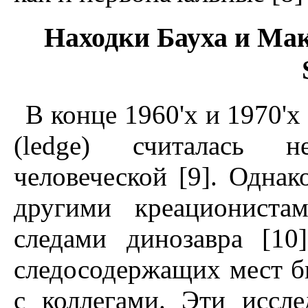
Hаходки Бауха и Ма
В конце 1960'х и 1970'х
(ledge) считалась не
человеческой [9]. Однак
другими креациониста
следами динозавра [10
следосодержащих мест б
с коллегами. Эти иссл