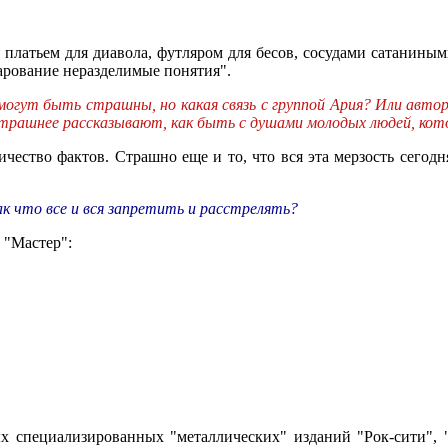
 платьем для диавола, футляром для бесов, сосудами сатанины
чарование неразделимые понятия".
огут быть страшны, но какая связь с группой Ария? Или автор 
страшнее рассказывают, как быть с душами молодых людей, кот
ество фактов. Страшно еще и то, что вся эта мерзость сегодн
ак что все и вся запретить и расстрелять?
 "Мастер":
 специализированных "металлических" изданий "Рок-сити", "Т