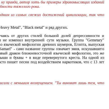
т, ну правда, автор хоть бы примеры здравомыслящих изданий
убности тяжелого рока.
 одним из самых свежих достижений цивилизации, так что
avy Metal", "Black metal" и ряд других.
личаясь от других стилей большой долей депрессивности и
и не изменил внутренней сути музыки. Группа "Gemetary"
ство языческой мифологии древних шумеров, Египта, выпуская
Samael" - само название группы означает змия, искушавшего
лавый дракон ближневосточной языческой мифологии, это же
мыши и буквы + в виде перевернутого креста. На одной из
сто пишет песни под воздействием наркотиков, что с 13 лет
аписали с меньшим возмущением. "Ты виноват лишь тем, что