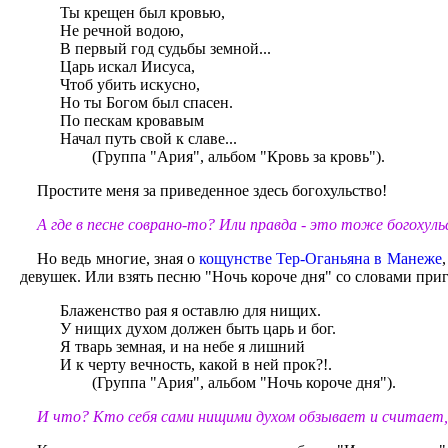
Ты крещен был кровью,
Не речной водою,
В первый год судьбы земной...
Царь искал Иисуса,
Чтоб убить искусно,
Но ты Богом был спасен.
По пескам кровавым
Начал путь свой к славе...
(Группа "Ария", альбом "Кровь за кровь").
Простите меня за приведенное здесь богохульство!
А где в песне соврано-то? Или правда - это тоже богохул
Но ведь многие, зная о
кощунстве Тер-Оганьяна в Манеже
девушек. Или взять песню "Ночь короче дня" со словами при
Блаженство рая я оставлю для нищих.
У нищих духом должен быть царь и бог.
Я тварь земная, и на небе я лишний
И к черту вечность, какой в ней прок?!.
(Группа "Ария", альбом "Ночь короче дня").
И что? Кто себя сами нищими духом обзывает и считает, ч