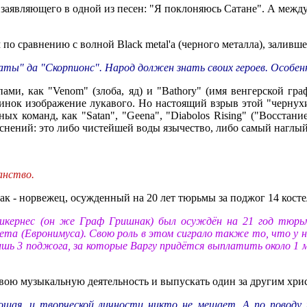
 заявляющего в одной из песен: "Я поклоняюсь Сатане". А между
о сравнению с волной Black metal'а (черного металла), заливш
ббаты" да "Скорпионс". Народ должен знать своих героев. Особе
ппами, как "Venom" (злоба, яд) и "Bathory" (имя венгерской 
инок изображение лукавого. Но настоящий взрыв этой "чернухи
х команд, как "Satan", "Geena", "Diabolos Rising" ("Восстание
ояснений: это либо чистейшей воды язычество, либо самый наглый
анство.
к - норвежец, осужденный на 20 лет тюрьмы за поджог 14 косте
икернес (он же Граф Гришнак) был осуждён на 21 год тюрь
ета (Евронимуса). Свою роль в этом сиграло также то, что у не
шь 3 поджога, за которые Варгу придётся выплатить около 1 ми
вою музыкальную деятельность и выпускать один за другим хри
шая, и творческой личности никто не мешает. А по поводу 