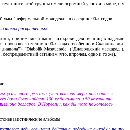
 тем записи этой группы имели огромный успех и в мире, и у
ей умы "неформальной молодежи" в середине 90-х годов.
нно таких раскрашенных!
графини, принимавшей ванны из крови девственниц в надежде
" произошел именно в 90-х годах, особенно в Скандинавии.
 диавола"), "Diabolik Masguerade" ("Диавольский маскарад"),
, беспрецедентный сатанизм (что, впрочем, одно и то же).
лов.
мы усиленного режима (это высшая мера наказания в
го дома было найдено 100 кг динамита и 50 кг глинита
ллиона долларов. В Норвегии, как бы того не хотелось
стоненавистнические альбомы.
костелов: ведь возымели действие подобные выходки наших