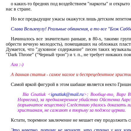
о каких-то бреднях под воздействием "наркоты" и открыто
нас в стране.
Но все предыдущие ужасы окажутся лишь детским лепетом п
Слава Вельзевулу! Реальные обвинения, а то все "Блэк Са
Начиналось все значительно раньше, в 80-х, такими гру
обрести вечную молодость), помещавших на обложках пласт
Думается, что "духовное содержание" песен таких музыкальны
"Dark Throne" ("Черный трон") и т. п., не требует никаких п
Ага :-)
А данная статья - самое наглое и беспрецедентное христи
Самой яркой фигурой в этом шабаше является некто Гришна
Ilia Gnatiuk <
ignatiuk@mail.ru
>: Вообще-то, Варг В
Норвегии), за преднамеренное убийство Ойстенна Аарс
(взрывчатое вещество) Следствию удалось доказать ли
христианам, не сажают в тюрьму за поджог церкви.
Кстати, тюремное заключение не мешает ему продолжить с
Это наверно, потому не мешает, что страна у них хоро