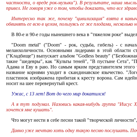
частности, о вреде рок-музыки"). В результате, наша мысль
привел. Не говоря уже о том, чтобы доказать, что все здра
Интересно так же, почему "цивилизация" взята в кавы
обвинять ее всю в целом, пользуясь ее же плодами, несколько 
В 80-е и 90-е годы нынешнего века в "тяжелом роке" выдел
"Doom metal" ("Doom" - рок, судьба, гибель) - с нача
меланхоличности. Основными лидерами в этой области ст
("Кладбище") выпускает альбом "Godless beauty" ("Безбожна
такие "шедевры", как "Культы теней", "В пустыне Сета", "
Адама и Еву в раю. Но самым ярким представителем этого 
название корнями уходит в скандинавское язычество. "Ло
пластинок изображена прибитая к кресту ворона. Сам идейн
носит на шее перевернутый крест.
Ужас, с 13 лет! Вот до чего мир докатился!
А я тут подумал. Назовись какая-нибудь группа "Иисус 
хочется мне кушать".
Что могут нести в себе песни такой "творческой личности
Давно уже мечтаю хоть одну такую песню послушать. По