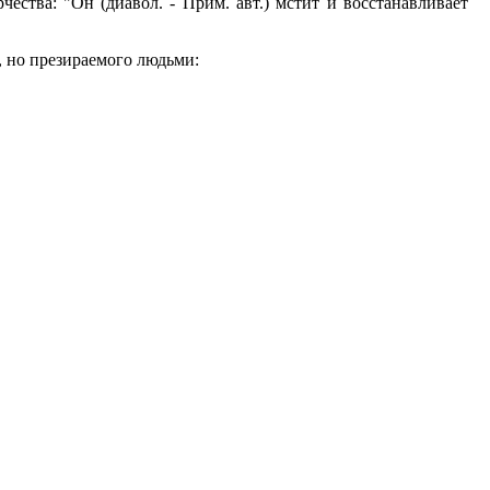
ества: "Он (диавол. - Прим. авт.) мстит и восстанавливает
, но презираемого людьми: