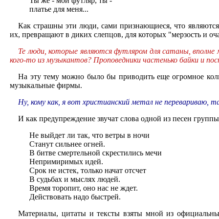
Ты же - мой футляр, ты -
платье для меня...
Как страшны эти люди, сами признающиеся, что являются
их, превращают в диких слепцов, для которых "мерзость и о
Те люди, которые являются футляром для сатаны, вполне м
кого-то из музыкантов? Проповедники частенько байки и по
На эту тему можно было бы приводить еще огромное колич
музыкальные фирмы.
Ну, кому как, я вот христианский метал не перевариваю, т
И как предупреждение звучат слова одной из песен группы
Не выйдет ли так, что ветры в ночи
Станут сильнее огней.
В битве смертельной скрестились мечи
Непримиримых идей.
Срок не истек, только начат отсчет
В судьбах и мыслях людей.
Время торопит, оно нас не ждет.
Действовать надо быстрей.
Материалы, цитаты и тексты взяты мной из официальных