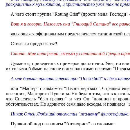
раскрашенных музыкантов, и христианство уже так не прыг
А чего стоит группа "Rotting Crist" (прости меня, Господи
Вот я и говорю. Назовись они "Гниющий Сатана" все равн
являющаяся официальным представителем сатанинской цер
Стоит ли продолжать?!
Стоит. Мне интересно, сколько у сатанинской Греции офи
Думается, приведенных примеров достаточно. Увы, но влиян
их голыми бабами на сцене и дьявольскими песнями "Предсм
А мне больше нравится песня про "Поезд 666" и сбежавшег
или "Мастер" с альбомом "Песни мертвых". Страшно еще и
песенник, Маргарита Пушкина. Но беда в том, что в краси
что Спаситель "был грешен" и что Он "повинен в крови 
обстоятельствах. Но ядовитое семя дало всходы, и появился 
Никак Отец Любящий отомстил "жалкому" философишке. В
Пушкиной под названием "Антихрист" со словами: