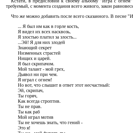
Кстати, в предисловии к своему альбому "Игра с огнем"
требуемый, с момента создания всего живого, закон равновесия
Что же можно добавить после всего сказанного. В песне "
... Я был им как в горле кость,
Я видел их всех насквозь,
Я злостью платил за злость...
...Эй! Я для них злодей
Знающий секрет
Низменных страстей
Нищих и царей.
Я был скрипачом.
Мой талант - мой грех,
Дьявол ни при чем.
Я играл с огнем!
Но вот, что слышит в ответ этот несчастный:
Эй, скрипач,
Ты горяч,
Как всегда строптив.
Ты не прав.
Ты как раб
Мой играл мотив
Ты не хочешь знать, что гений -
Это я!