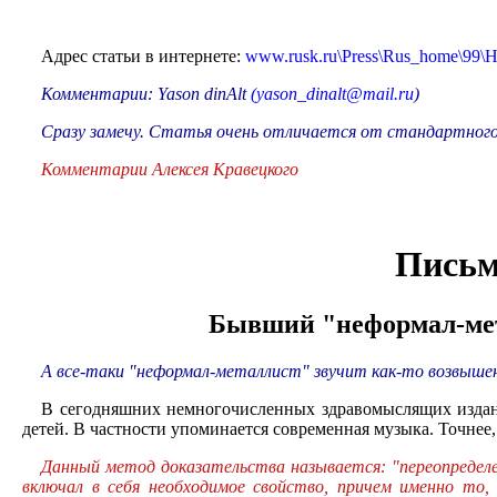
Адрес статьи в интернете:
www.rusk.ru\Press\Rus_home\99\
Комментарии: Yason dinAlt
(
yason_dinalt@mail.ru
)
Сразу замечу. Статья очень отличается от стандартного 
Комментарии Алексея Кравецкого
Письм
Бывший "неформал-мет
А все-таки "неформал-металлист" звучит как-то возвышен
В сегодняшних немногочисленных здравомыслящих издан
детей. В частности упоминается современная музыка. Точнее,
Данный метод доказательства называется: "переопределен
включал в себя необходимое свойство, причем именно то