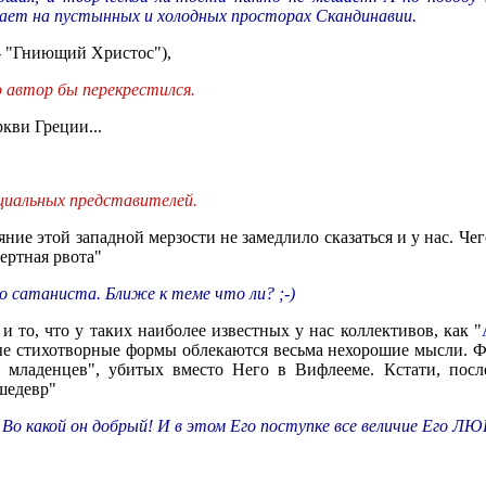
ает на пустынных и холодных просторах Скандинавии.
! - "Гниющий Христос"),
о автор бы перекрестился.
кви Греции...
циальных представителей.
ие этой западной мерзости не замедлило сказаться и у нас. Чег
ертная рвота"
о сатаниста. Ближе к теме что ли? ;-)
 то, что у таких наиболее известных у нас коллективов, как "
вые стихотворные формы облекаются весьма нехорошие мысли.
младенцев", убитых вместо Него в Вифлееме. Кстати, посл
"шедевр"
о какой он добрый! И в этом Его поступке все величие Его Л