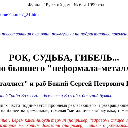
Журнал "Русский дом" № 6 за 1999 год.
Home7\home7_21.htm
повествования о влиянии рок-музыки на подрастающее поколени
РОК, СУДЬБА, ГИБЕЛЬ...
о бывшего "неформала-метал
аллист" и раб Божий Сергей Петрович
ней "раба Божьего", даже если Божий с большой буквы.
иях часто поднимается проблема разлагающего и развращающе
 наиболее экстремальная, тяжелая "металлическая" музыка, тяже
ие". Берем какой-нибудь термин (например, "здравомыслящее из
, которое мы хотим доказать (например, "пишет о разлагающ