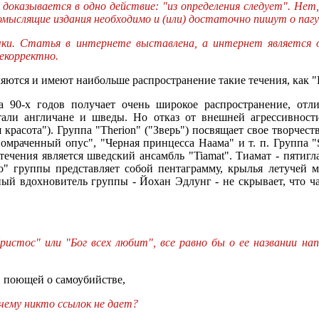
 доказывается в одно действие: "из определения следует". Не
вомыслящие издания необходимо и (или) достаточно пишут о паг
чки. Статья в интернете выставлена, а интернет является
некорректно.
яются и имеют наибольше распространение такие течения, как "He
ла 90-х годов получает очень широкое распространение, от
али англичане и шведы. Но отказ от внешней агрессивност
я красота"). Группа "Therion" ("Зверь") посвящает свое творче
Помраченный опус", "Черная принцесса Наама" и т. п. Группа "
течения является шведский ансамбль "Tiamat". Тиамат - пятиг
го" группы представляет собой пентаграмму, крылья летучей 
ый вдохновитель группы - Йохан Эдлунг - не скрывает, что ча
Христос" или "Бог всех любит", все равно бы о ее названии н
", поющей о самоубийстве,
чему никто ссылок не дает?