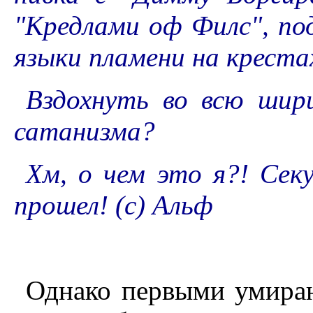
"Кредлами оф Филс", под
языки пламени на крест
Вздохнуть во всю шири
сатанизма?
Хм, о чем это я?! Се
прошел! (с) Альф
Однако первыми умираю