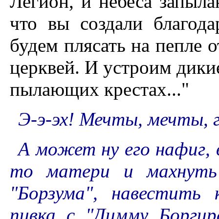
Легион, и небеса запыл
что вы создали благод
будем плясать на пепле 
церквей. И устроим дики
пылающих крестах..."
Э-э-эх! Мечты, мечты, 
А может ну его нафиг, 
то матери и махнуть
"Борзума", навестить
пивка с "Димму Боргир