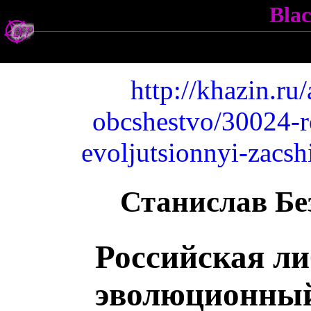
Bla
http://khazin.ru
obcshestvo/30024-ro
evoljutsionnyi-zacs
Станислав Бе
Российская ли
эволюционный