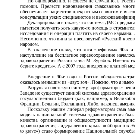
Но одновременно, и совсем не случайно, в Росси
помощи. Прелести нововведения смаковались мно
обеспечивает пациентов прекрасным сервисом и высо
консультации узких специалистов и высококвалифици
Декларировалось также, что система ДМС предлаг
пытаться получить хоть какую-то помощь в стремител
исследования и операции платить из своего кармана!
Несомненно, что вина за пресловутый «Русский крест»
народом.
В заключение скажу, что хотя «реформы» 90-х и
наступление на бесплатное здравоохранение начало
здравоохранения России занял М. Зурабов. Именно е
берите кредиты». А с 2007 года внедрение платной ме
Внедрение в 90-е годы в России «бюджетно-стра
оказалось меньшим из «двух зол». Поясню, что я имею 
Разрушая советскую систему, «реформаторы» решил
Западе не существует единой системы здравоохранени
государственный бюджет (как, например, в Великобр
Франции, Бельгии, Голландии). Либо, наконец, амер
Поскольку нашим либерал-реформаторам сама мыс
модель национальной системы здравоохранения была
качества организации и общедоступности медицинс
здравоохранения, лидера левого крыла лейбористов Э
to grave») стало формирование Национальной службы 