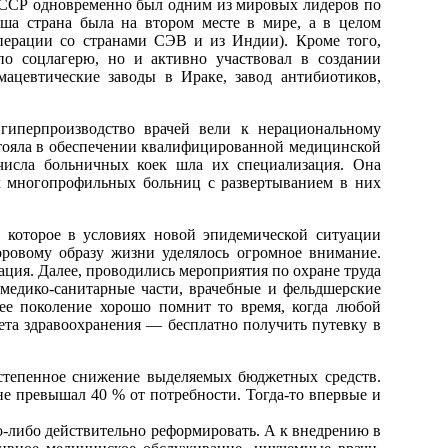
СССР одновременно был одним из мировых лидеров по
аша страна была на втором месте в мире, а в целом
операции со странами СЭВ и из Индии). Кроме того,
по соцлагерю, но и активно участвовал в создании
цевтические заводы в Ираке, завод антибиотиков,
 гиперпроизводство врачей вели к нерациональному
остояла в обеспечении квалифицированной медицинской
числа больничных коек шла их специализация. Она
х многопрофильных больниц с развертыванием в них
, которое в условиях новой эпидемической ситуации
ровому образу жизни уделялось огромное внимание.
ация. Далее, проводились мероприятия по охране труда
медико-санитарные части, врачебные и фельдшерские
шее поколение хорошо помнит то время, когда любой
ета здравоохранения — бесплатно получить путевку в
остепенное снижение выделяемых бюджетных средств.
не превышал 40 % от потребности. Тогда-то впервые и
то-либо действительно реформировать. А к внедрению в