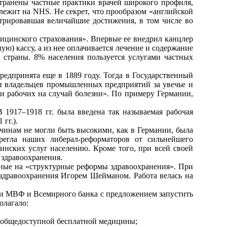
транены частные практики врачей широкого профиля,
лежит на NHS. Не секрет, что прообразом «английской
трировавшая величайшие достижения, в том числе во
едицинского страхования». Впервые ее внедрил канцлер
ю) кассу, а из нее оплачивается лечение и содержание
 страны. 8% населения пользуется услугами частных
редпринята еще в 1889 году. Тогда в Государственный
ти владельцев промышленных предприятий за увечье и
ии рабочих на случай болезни». По примеру Германии,
 1917–1918 гг. была введена так называемая рабочая
гг.).
чинам не могли быть высокими, как в Германии, была
ерегла наших либерал-реформаторов от сильнейшего
инских услуг населению. Кроме того, при всей своей
 здравоохранения.
енные на «структурные реформы здравоохранения». При
 здравоохранения Игорем Шейманом. Работа велась на
ели МВФ и Всемирного банка с предложением запустить
олагало:
й общедоступной бесплатной медицины;