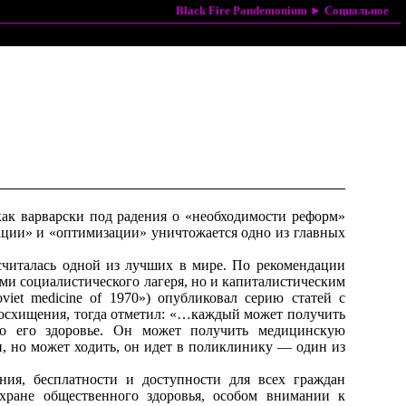
Black Fire Pandemonium
►
Социальное
к варварски под радения о «необходимости реформ»
изации» и «оптимизации» уничтожается одно из главных
 считалась одной из лучших в мире. По рекомендации
ами социалистического лагеря, но и капиталистическим
iet medicine of 1970») опубликовал серию статей с
восхищения, тогда отметил: «…каждый может получить
 о его здоровье. Он может получить медицинскую
н, но может ходить, он идет в поликлинику — один из
ия, бесплатности и доступности для всех граждан
хране общественного здоровья, особом внимании к