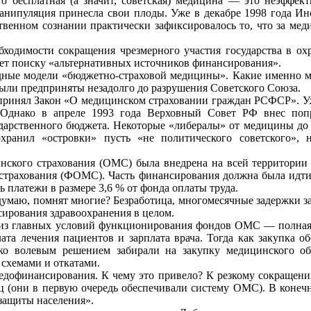
о бесплатная (а значит, советская) медицина — это неэффек
анипуляция принесла свои плоды. Уже в декабре 1998 года И
твенном сознании практически зафиксировалось то, что за мед
ходимости сокращения чрезмерного участия государства в охра
ет поиску «альтернативных источников финансирования».
адные модели «бюджетно-страховой медицины». Какие именно м
 были предприняты незадолго до разрушения Советского Союза.
принял Закон «О медицинском страховании граждан РСФСР». Уж
. Однако в апреле 1993 года Верховный Совет РФ внес поп
дарственного бюджета. Некоторые «либералы» от медицины до 
ранил «островки» пусть «не политического советского», н
цинского страхования (ОМС) была внедрена на всей территори
 страхования (ФОМС). Часть финансирования должна была идти
ь платежи в размере 3,6 % от фонда оплаты труда.
думаю, помнят многие? Безработица, многомесячные задержки зар
ирования здравоохранения в целом.
о из главных условий функционирования фондов ОМС — полная
ата лечения пациентов и зарплата врача. Тогда как закупка 
едко волевым решением забирали на закупку медицинского 
 схемами и откатами.
едофинансирования. К чему это привело? К резкому сокращени
ниц (они в первую очередь обеспечивали систему ОМС). В коне
защиты населения».