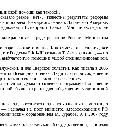
дицинской помощи как таковой.
казало резкое «нет». «Известны результаты реформы
имой на заем Всемирного банка в Латинской Америке:
 предложений Всемирного банка». Многие эксперты не
равоохранения» в ряде регионов России. Министром
лларов соответственно. Как отмечают эксперты, все
путат Госдумы РФ I–III созывов Т. Астраханкина, — но
 на амбулаторную помощь в ущерб специализированной,
алужской, и для Тверской областей. Как писала в 2005
редита Всемирного банка. Люди платят за сокращение
тность детского и взрослого населения».
сударственной Думы отраслевую программу «Повышение
оторой было закрыто для обсуждения медицинской
переводу российского здравоохранения на «платную
 — назначая на пост министра здравоохранения РФ
техническим образованием М. Зурабов. А в 2007 году
ый отказ от советской (государственной) системы