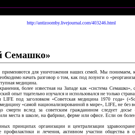
http://antizoomby.livejournal.com/403246.html
ой Семашко»
 применяются для уничтожения наших семей. Мы понимаем, ка
еобходимо начать разговор о том, как под лозунги о «реорган
ступная медицина.
охранения, более известная на Западе как «система Семашко»,
кий опыт тщательно изучался и использовался не только стран
 LIFE под заголовком «Советская медицина 1970 года» («Sov
медицину «самой национализированной в мире», LIFE, не без 
 смерти вслед за советским гражданином следует досье
или места в школе, на фабрике, ферме или офисе. Если он боле
иных принципах организации и централизации здравоохранен
 профилактики и лечения, активном участии общества в о