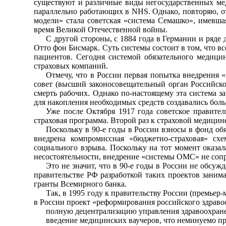
существуют и различные виды негосударственных ме
параллельно работающих в NHS. Однако, повторяю, от
модели» стала советская «система Семашко», имевш
время Великой Отечественной войны.
С другой стороны, с 1884 года в Германии и ряде
Отто фон Бисмарк. Суть системы состоит в том, что в
пациентов. Сегодня системой обязательного медици
страховых компаний.
Отмечу, что в России первая попытка внедрения «
совет (высший законосовещательный орган Российско
смерть рабочих. Однако по-настоящему эта система з
для накопления необходимых средств создавались бол
Уже после Октября 1917 года советское правител
страховая программа. Второй раз к страховой медицине
Поскольку в 90-е годы в России взносы в фонд о
внедрена компромиссная «бюджетно-страховая» схе
социального взрыва. Поскольку на тот момент оказа
несостоятельности, внедрение «системы ОМС» не сопр
Это не значит, что в 90-е годы в России не обсу
правительстве РФ разработкой таких проектов заним
гранты Всемирного банка.
Так, в 1995 году к правительству России (премье
в России проект «реформирования российского здравоо
полную децентрализацию управления здравоохран
введение медицинских ваучеров, что неминуемо п