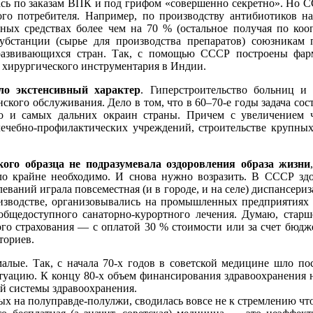
ась по заказам ВПК и под грифом «совершенно секретно». Но 
ого потребителя. Например, по производству антибиотиков н
нных средствах более чем на 70 % (остальное получая по ко
бстанции (сырье для производства препаратов) союзникам 
азвивающихся стран. Так, с помощью СССР построены фарма
, хирургического инструментария в Индии.
о экстенсивный характер
. Гиперстроительство больниц и
ского обслуживания. Дело в том, что в 60–70-е годы задача с
о и самых дальних окраин страны. Причем с увеличением 
лечебно-профилактических учреждений, строительстве крупны
ого образца не подразумевала оздоровления образа жизни
ло крайне необходимо. И снова нужно возразить. В СССР здо
ваний играла повсеместная (и в городе, и на селе) диспансериз
изводстве, организовывались на промышленных предприятиях 
общедоступного санаторно-курортного лечения. Думаю, стар
ого страхования — с оплатой 30 % стоимости или за счет бюдж
ториев.
алые. Так, с начала 70-х годов в советской медицине шло п
туацию. К концу 80-х объем финансирования здравоохранения 
й системы здравоохранения.
ных на полуправде-полулжи, сводилась вовсе не к стремлению ч