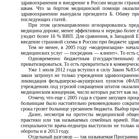
здравоохранения и внедрение в России модели страхо
швам. Что за бортом медицинской помощи оказали
здравоохранении вынудила президента Б. Обаму пр
последующих статей.
При этом целенаправленно игнорировались предо
медицина дороже, менее эффективна и нередко более п
уходит более 16 % ВВП. Для сравнения, в Западной 
введение страховой схемы в России при бюджете здра
Тем не менее, в 2005 году «модернизация» начал
медицинских услуг — посредник — клиент». То есть 
Одновременно бюджетным (государственным) л
приватизироваться. То есть превратиться в коммерческ
Уже 1 июля 2012 года вступил в силу Закон №83-
закон затронул не только учреждения здравоохранени
ликвидация фельдшерско-акушерских пунктов (ФАП
учреждениях под угрозой сокращения штатов оказали
медицинским концернам, число которых растет как на
Отмечу, что еще с 2005 года в стране запущен про
больницам было настоятельно рекомендовано сократи
срока грозит больнице урезанием бюджета. Выбор прос
Далее, несмотря на протесты медицинской обще
практики или так называемых семейных врачей. Наи
специальности врача-педиатра выступили не только и
обороты и в 2013 году.
Отдельный разговор — так называемая Программа 