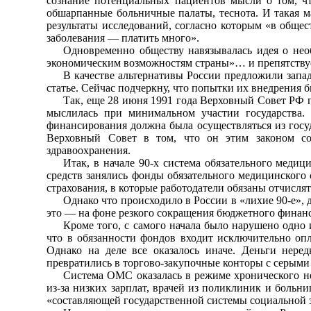
сознание потенциальных пациентов мысли о том, чт
обшарпанные больничные палаты, теснота. И такая м
результаты исследований, согласно которым «в общес
заболевания — платить много».
Одновременно обществу навязывалась идея о необ
экономическим возможностям страны»… и препятству
В качестве альтернативы России предложили зап
статье. Сейчас подчеркну, что попытки их внедрения
Так, еще 28 июня 1991 года Верховный Совет РФ 
мыслилась при минимальном участии государства
финансирования должна была осуществляться из госу
Верховный Совет в том, что он этим законом сох
здравоохранения.
Итак, в начале 90-х система обязательного меди
средств занялись фонды обязательного медицинского
страхования, в которые работодатели обязаны отчислят
Однако что происходило в России в «лихие 90-е», 
это — на фоне резкого сокращения бюджетного финанс
Кроме того, с самого начала было нарушено одн
что в обязанности фондов входит исключительно опл
Однако на деле все оказалось иначе. Деньги нер
превратились в торгово-закупочные конторы с серыми
Система ОМС оказалась в режиме хронического н
из-за низких зарплат, врачей из поликлиник и боль
«составляющей государственной системы социальной 