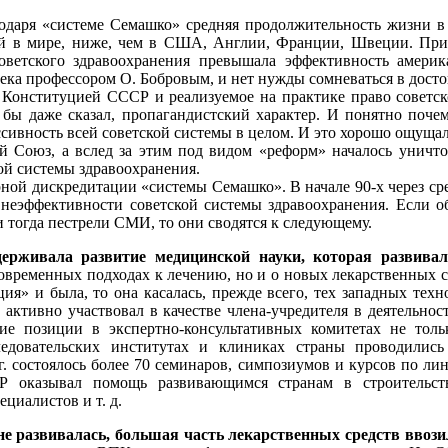
годаря «системе Семашко» средняя продолжительность жизни в 
ой в мире, ниже, чем в США, Англии, Франции, Швеции. Прич
оветского здравоохранения превышала эффективность америк
ка профессором О. Бобровым, и нет нужды сомневаться в досто
е Конституцией СССР и реализуемое на практике право совет
 бы даже сказал, пропагандистский характер. И понятно поче
сивность всей советской системы в целом. И это хорошо ощущал
й Союз, а вслед за этим под видом «реформ» началось уничтож
 системы здравоохранения.
рной дискредитации «системы Семашко». В начале 90-х через с
еэффективности советской системы здравоохранения. Если об
и тогда пестрели СМИ, то они сводятся к следующему.
ерживала развитие медицинской науки, которая развивал
о современных подходах к лечению, но и о новых лекарственных
ция» и была, то она касалась, прежде всего, тех западных те
активно участвовал в качестве члена-учредителя в деятельно
щие позиции в экспертно-консультативных комитетах не то
ледовательских институтах и клиниках страны проводилис
г. состоялось более 70 семинаров, симпозиумов и курсов по л
СР оказывал помощь развивающимся странам в строительст
циалистов и т. д.
развивалась, большая часть лекарственных средств ввозил