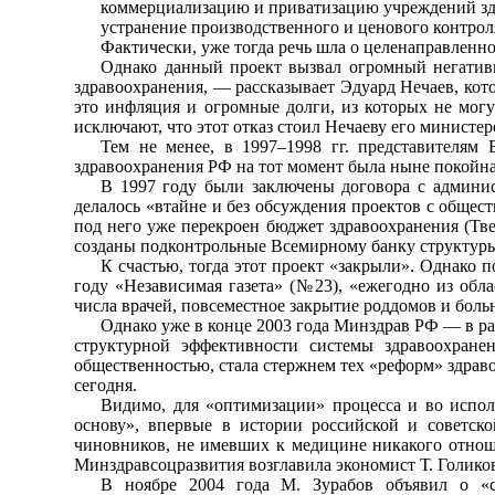
коммерциализацию и приватизацию учреждений зд
устранение производственного и ценового контрол
Фактически, уже тогда речь шла о целенаправленн
Однако данный проект вызвал огромный негативн
здравоохранения, — рассказывает Эдуард Нечаев, ко
это инфляция и огромные долги, из которых не могу
исключают, что этот отказ стоил Нечаеву его министер
Тем не менее, в 1997–1998 гг. представителям
здравоохранения РФ на тот момент была ныне покойна
В 1997 году были заключены договора с админис
делалось «втайне и без обсуждения проектов с общест
под него уже перекроен бюджет здравоохранения (Тве
созданы подконтрольные Всемирному банку структуры
К счастью, тогда этот проект «закрыли». Однако п
году «Независимая газета» (№23), «ежегодно из обл
числа врачей, повсеместное закрытие роддомов и бол
Однако уже в конце 2003 года Минздрав РФ — в р
структурной эффективности системы здравоохран
общественностью, стала стержнем тех «реформ» здрав
сегодня.
Видимо, для «оптимизации» процесса и во испо
основу», впервые в истории российской и советс
чиновников, не имевших к медицине никакого отноше
Минздравсоцразвития возглавила экономист Т. Голико
В ноябре 2004 года М. Зурабов объявил о «си