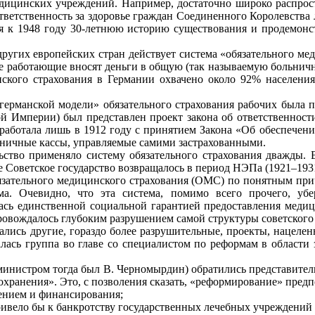
дицинских учреждений. Например, достаточно широко распрос
ветственность за здоровье граждан Соединенного Королевства 
ая к 1948 году 30-летнюю историю существования и продемонс
 других европейских стран действует система «обязательного м
се работающие вносят деньги в общую (так называемую больничну
нского страхования в Германии охвачено около 92% населения
германской модели» обязательного страхования рабочих была п
й Империи) был представлен проект закона об ответственнос
аработала лишь в 1912 году с принятием Закона «Об обеспечен
ьничные кассы, управляемые самими застрахованными.
ьство применяло систему обязательного страхования дважды. В
 Советское государство возвращалось в период НЭПа (1921–1931 
бязательного медицинского страхования (ОМС) по понятным при
ма. Очевидно, что эта система, помимо всего прочего, уб
лась единственной социальной гарантией предоставления медиц
овождалось глубоким разрушением самой структуры советского
ждались другие, гораздо более разрушительные, проекты, нацел
алась группа во главе со специалистом по реформам в области
р-министром тогда был В. Черномырдин) обратились представит
хранения». Это, с позволения сказать, «реформирование» предп
ением и финансирования;
ривело бы к банкротству государственных лечебных учреждени