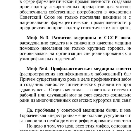
в сфере фармацевтической промышленности создавал
производству лекарственных препаратов для массов
обеспечивала собственные потребности в лекарстве
Советский Союз не только поставлял вакцины и су
национальной фармацевтической промышленности р
предприятия по производству синтетических лекарств
Миф №3
.
Развитие медицины в СССР носил
расходованию средств и к снижению качества медицин
помощью населения не только крупных городов, н
основывалась на организации специализированных 
узкопрофильных отделений.
Миф №4
.
Профилактическая медицина советск
(распространения неинфекционных заболеваний) бы
Причем существенную роль в деле профилактики заболе
и созданию наиболее гигиенических условий на про
здравпункты. Отдельная тема — советская система 
рабочий или служащий мог за счет средств социальн
один из многочисленных советских курортов или сана
Да, проблемы у советской медицины были, и нем
Горбачевская «перестройка» еще больше усугубила си
заговорили о необходимости реформирования советско
Но дело в том, что цель всех этих мифов, основан