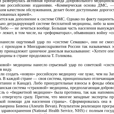
и развернулась активная пропаганда Добровольного медицинск
гими российскими изданиями. «Коммерческая основа ДМС, —
ким качеством обслуживания, делает более доступными дорогос
рованных врачей».
ается как дополнение к системе ОМС. Однако по факту пациент
ьно деградирующей системе бесплатной медицины, либо за кон
 Либо — не лечиться вообще. Большая часть населения вынужде
 лежит, в том числе, на «реформаторах», объявивших войну «с
 нанесли ощутимый удар по «системе Семашко», они не смог
сь с приходом в Минздравсоцразвития России так называемых 
му принадлежит циничное донельзя высказывание: «Хотите оп
дицины в стране продолжила Т. Голикова.
ховой» медицины нанесло серьезный удар по советской «систе
в виду.
и создать «новую» российскую медицину «не хуже, чем на Запа
я. В каждой стране — своя система, принципиально отличающая
итании и Канаде). Либо принудительные взносы в фонды обяза
иканская система «страховой» медицины, предполагающая добро
ль о «бюджетной медицине» была противна, так как напомина
 отвергнута сразу. Притом, что многие западные эксперты пр
кой помощи для населения страны». Сформировалась она в 
ньюрина Бивена (Aneurin Bevan). Результатом реализации прогр
здравоохранения (National Health Service, NHS) с полным госу