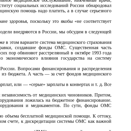
тивное медицинское обслуживание, никчемные врачи,
нститут социальных исследований России обнародовал
ицинскую помощь надо платить, а в случае серьезного
не здоровья, поскольку это якобы «не соответствует
одели внедряются в России, мы обсудим в следующей
е в этом варианте система медицинского страхования
равки, создавшие фонды ОМС. Существенная часть
сих пор обвиняют расстрелянный в октябре 1993 года
о экономического влияния государства на систему
и России. Вопросами финансирования и распределения
 из бюджета. А часть — за счет фондов медицинского
плат, или — «серые» зарплаты в конвертах и т. д. Все
 независимость от медицинских чиновников. Притом,
оборудования ложилась на бюджетное финансирование.
оборудования и медикаментов. По сути, фонды ОМС
ю объема бесплатной медицинской помощи. К оттоку,
чном счете, к дискредитации системы ОМС как важной