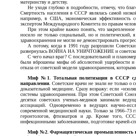
материнству и детству.
Не уходя глубоко в подробности, отмечу, что бла
Смертность населения в СССР являлась самой низк
например, в США, экономическая эффективность с
экспертом Международного Комитета по правам челове
При этом крайне важно понять, что закрепленно
носило не только социальный, но и политический, я
здравоохранения не могли не демонстрировать прогрес
А потому, когда в 1991 году разрушили Советски
развернулась ВОЙНА НА УНИЧТОЖЕНИЕ и советской
С чего начал враг? С последовательной и планоме
были вброшены мифы об абсолютной ущербности и н
отказа от советской модели здравоохранения, которым
Миф №1
.
Тотальная политизация в СССР сд
направлении
. Советские врачи не знали не только 
доказательной медицине. Сразу возражу: если «изоля
системы здравоохранения. При этом Советский Союз 
десятки советских ученых-медиков занимали веду
ассоциаций. Одновременно в ведущих научно-исс
современной медицинской науки. Только за 1966–73 г
геронтологов, фтизиатров и др. Кроме того, СС
инфекционными заболеваниями, подготовке врачей-спе
Миф №2
.
Фармацевтическая промышленность не 