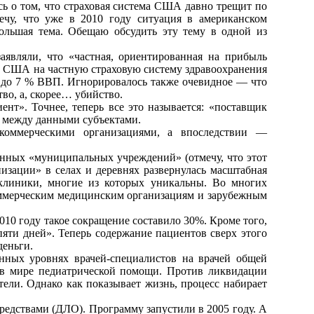
сь о том, что страховая система США давно трещит по
чу, что уже в 2010 году ситуация в американском
ольшая тема. Обещаю обсудить эту тему в одной из
аявляли, что «частная, ориентированная на прибыль
о в США на частную страховую систему здравоохранения
я до 7 % ВВП. Игнорировалось также очевидное — что
во, а, скорее… убийство.
нт». Точнее, теперь все это называется: «поставщик
х между данными субъектами.
коммерческими организациями, а впоследствии —
енных «муниципальных учреждений» (отмечу, что этот
низации» в селах и деревнях развернулась масштабная
клиники, многие из которых уникальны. Во многих
коммерческим медицинским организациям и зарубежным
2010 году такое сокращение составило 30%. Кроме того,
яти дней». Теперь содержание пациентов сверх этого
деньги.
нных уровнях врачей-специалистов на врачей общей
й в мире педиатрической помощи. Против ликвидации
тели. Однако как показывает жизнь, процесс набирает
едствами (ДЛО). Программу запустили в 2005 году. А