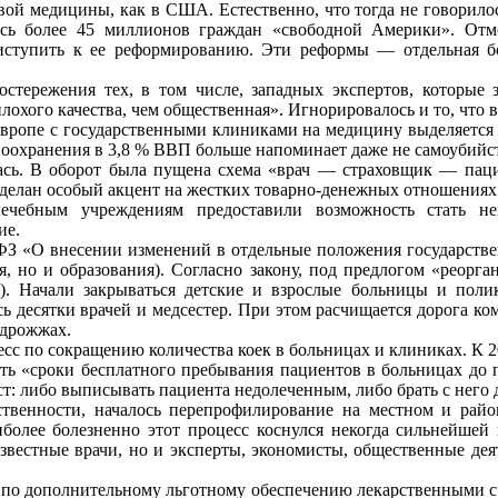
вой медицины, как в США. Естественно, что тогда не говорило
сь более 45 миллионов граждан «свободной Америки». Отме
иступить к ее реформированию. Эти реформы — отдельная б
стережения тех, в том числе, западных экспертов, которые з
лохого качества, чем общественная». Игнорировалось и то, чт
Европе с государственными клиниками на медицину выделяетс
воохранения в 3,8 % ВВП больше напоминает даже не самоубийст
ась. В оборот была пущена схема «врач — страховщик — пацие
сделан особый акцент на жестких товарно-денежных отношения
ечебным учреждениям предоставили возможность стать не
ие.
ФЗ «О внесении изменений в отдельные положения государств
я, но и образования). Согласно закону, под предлогом «реорга
). Начали закрываться детские и взрослые больницы и поли
сь десятки врачей и медсестер. При этом расчищается дорога 
 дрожжах.
цесс по сокращению количества коек в больницах и клиниках. К 
ть «сроки бесплатного пребывания пациентов в больницах до п
т: либо выписывать пациента недолеченным, либо брать с него 
ственности, началось перепрофилирование на местном и райо
более болезненно этот процесс коснулся некогда сильнейше
звестные врачи, но и эксперты, экономисты, общественные дея
по дополнительному льготному обеспечению лекарственными ср