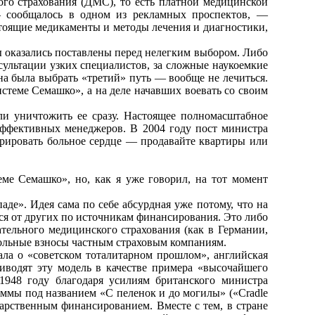
ого страхования (ДМС), то есть платной медицинской
 сообщалось в одном из рекламных проспектов, —
тоящие медикаменты и методы лечения и диагностики,
ы оказались поставлены перед нелегким выбором. Либо
сультации узких специалистов, за сложные наукоемкие
на была выбрать «третий» путь — вообще не лечиться.
истеме Семашко», а на деле начавших воевать со своим
ли уничтожить ее сразу. Настоящее полномасштабное
эффективных менеджеров. В 2004 году пост министра
ерировать больное сердце — продавайте квартиры или
ме Семашко», но, как я уже говорил, на тот момент
де». Идея сама по себе абсурдная уже потому, что на
ся от других по источникам финансирования. Это либо
тельного медицинского страхования (как в Германии,
вольные взносы частным страховым компаниям.
ла о «советском тоталитарном прошлом», английская
иводят эту модель в качестве примера «высочайшего
1948 году благодаря усилиям британского министра
аммы под названием «С пеленок и до могилы» («Сradle
дарственным финансированием. Вместе с тем, в стране