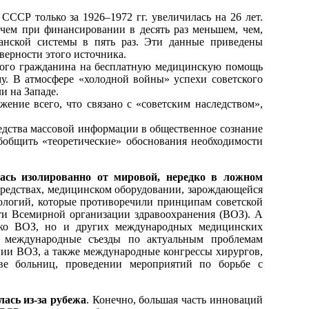
СССР только за 1926–1972 гг. увеличилась на 26 лет.
ем при финансировании в десять раз меньшем, чем,
анской системы в пять раз. Эти данные приведены
верности этого источника.
ского гражданина на бесплатную медицинскую помощь
му. В атмосфере «холодной войны» успехи советского
и на Западе.
ение всего, что связано с «советским наследством»,
редства массовой информации в общественное сознание
общить «теоретические» обоснования необходимости
ась изолированно от мировой, нередко в ложном
 средствах, медицинском оборудовании, зарождающейся
хнологий, которые противоречили принципам советской
сти Всемирной организации здравоохранения (ВОЗ). А
лько ВОЗ, но и других международных медицинских
ь международные съезды по актуальным проблемам
инии ВОЗ, а также международные конгрессы хирургов,
ве больниц, проведении мероприятий по борьбе с
ась из-за рубежа
. Конечно, большая часть инноваций