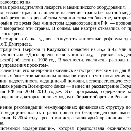
равоохранения;
я за производителями лекарств и медицинского оборудования.
ом развале отрасли и лишении населения страны бесплатной ме
ый резонанс в российском медицинском сообществе, которое с
торый в то время был министром здравоохранения РФ, — провод
т выбраться эти страны. В общем, мы наотрез отказались от
ского кресла.
 Всемирного банка удалось запустить «пилотные реформы зд
я Т. Дмитриева.
трациями Тверской и Калужской областей на 35,2 и 42 млн до
венностью». «Договор еще не вступил в силу, — удивлялась де
рской) области на 1998 год. В частности, увеличены расходы
 управления проектом».
оследствия его внедрения оказались катастрофическими и для К
астных бюджетов миллионы долларов идут в счет погашения к
ьниц, недоступность медицинской помощи, всевозрастающую смер
амках кредита Всемирного банка — вынес на рассмотрение Го
ения РФ на 2004–2010 годы». Эта программа, содержание к
оохранения, которые полным ходом набирают обороты в России
лнение рекомендаций международных финансовых структур по 
кой медицины власть страны пошла на беспрецедентные шаги
ния. В 2004 году кресло министра занял ярый «рыночник» с 
ва.
стемной модернизации», которая предполагала окончательн